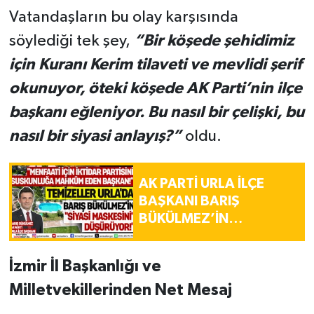
Vatandaşların bu olay karşısında
söylediği tek şey,
“Bir köşede şehidimiz
için Kuranı Kerim tilaveti ve mevlidi şerif
okunuyor, öteki köşede AK Parti’nin ilçe
başkanı eğleniyor. Bu nasıl bir çelişki, bu
nasıl bir siyasi anlayış?”
oldu.
AK PARTİ URLA İLÇE
BAŞKANI BARIŞ
BÜKÜLMEZ’İN
OTELİNDE RUHSATA
AYKIRILIK İDDİASI!
İzmir İl Başkanlığı ve
Milletvekillerinden Net Mesaj