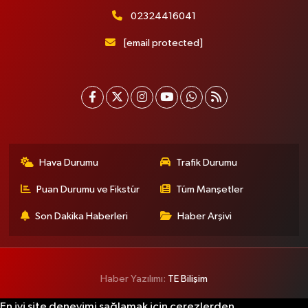
0 (216) 201 10 00
Yol Tarifi Al
02324416041
[email protected]
Işılay Eczanesi
Sahrayıcedit Mahallesi Cebesoy Sokak 29B
0 (216) 302 44 07
Yol Tarifi Al
Selenyum Eczanesi
Koşuyolu Mahallesi Alidede Sokak No:9,Z1 KOŞUYOLU MEDİPOL
HASTANESİ OTOPARKI YANI, KOŞUYOLU BEYZADE KÜNEFE YANI,
Hava Durumu
Trafik Durumu
KOŞUYOLU SUZUKİ KARŞISI CADDE ÜZERİ
0 (216) 550 05 05
Yol Tarifi Al
Puan Durumu ve Fikstür
Tüm Manşetler
Son Dakika Haberleri
Haber Arşivi
Sahne Eczanesi
İslambey Mahallesi Bestekar Nihat İncekara Sok. 5 B
0 (501) 100 74 63
Yol Tarifi Al
Haber Yazılımı:
TE Bilişim
Alper Eczanesi
En iyi site deneyimi sağlamak için çerezlerden