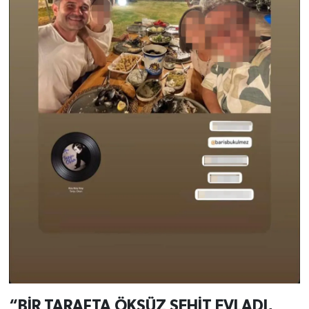
“BİR TARAFTA ÖKSÜZ ŞEHİT EVLADI,