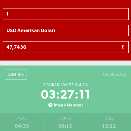
₺
İZMİR
09.08.2026
SONRAKI VAKTE KALAN
03:27:09
İmsak Namazı
İMSAK
GÜNEŞ
ÖĞLE
04:39
06:13
13:22