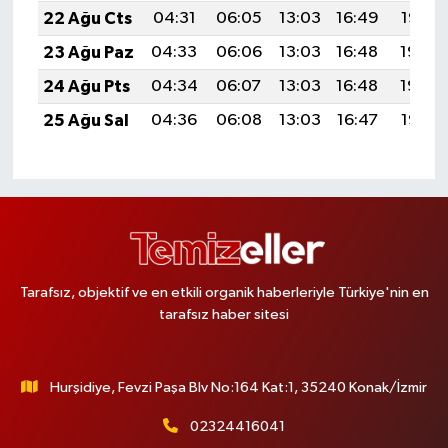
22 Ağu Cts
04:31
06:05
13:03
16:49
19:52
23 Ağu Paz
04:33
06:06
13:03
16:48
19:50
24 Ağu Pts
04:34
06:07
13:03
16:48
19:49
25 Ağu Sal
04:36
06:08
13:03
16:47
19:47
Tarafsız, objektif ve en etkili organik haberleriyle Türkiye'nin en
tarafsız haber sitesi
Hurşidiye, Fevzi Paşa Blv No:164 Kat:1, 35240 Konak/İzmir
02324416041