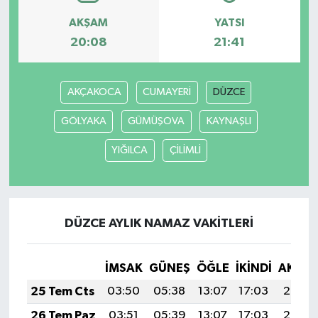
AKŞAM
YATSI
20:08
21:41
AKÇAKOCA
CUMAYERİ
DÜZCE
GÖLYAKA
GÜMÜŞOVA
KAYNAŞLI
YIĞILCA
ÇİLİMLİ
DÜZCE AYLIK NAMAZ VAKITLERI
İMSAK
GÜNEŞ
ÖĞLE
İKINDI
AKŞA
25 Tem Cts
03:50
05:38
13:07
17:03
20:26
26 Tem Paz
03:51
05:39
13:07
17:03
20:25