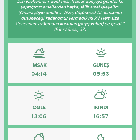
bizi (Cehennem'den) çıkar, (tekrar dünyaya gönder ki)
yaptığımız amellerden başka; sâlih amel işleyelim.
(Onlara şöyle denilir:) "Size, düşünecek bir kimsenin
düşüneceği kadar ömür vermedik mi ki? Hem size
Cehennem azâbından korkutan (peygamber) de geldi."
(Fâtır Sûresi, 37)
İMSAK
GÜNEŞ
04:14
05:53
ÖĞLE
İKINDI
13:06
16:57