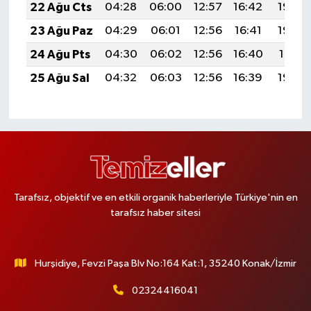
22 Ağu Cts
04:28
06:00
12:57
16:42
19:44
23 Ağu Paz
04:29
06:01
12:56
16:41
19:42
24 Ağu Pts
04:30
06:02
12:56
16:40
19:41
25 Ağu Sal
04:32
06:03
12:56
16:39
19:39
Tarafsız, objektif ve en etkili organik haberleriyle Türkiye'nin en
tarafsız haber sitesi
Hurşidiye, Fevzi Paşa Blv No:164 Kat:1, 35240 Konak/İzmir
02324416041