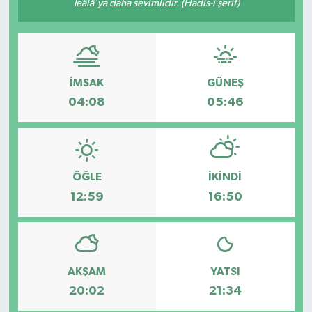
Teâlâ'ya daha sevimlidir. (Hadis-i şerif)
İMSAK
GÜNEŞ
04:08
05:46
ÖĞLE
İKINDI
12:59
16:50
AKŞAM
YATSI
20:02
21:34