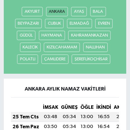
AKYURT
ANKARA
AYAŞ
BALA
BEYPAZARI
CUBUK
ELMADAĞ
EVREN
GÜDÜL
HAYMANA
KAHRAMANKAZAN
KALECİK
KIZILCAHAMAM
NALLIHAN
POLATLI
ÇAMLIDERE
ŞEREFLİKOÇHİSAR
ANKARA AYLIK NAMAZ VAKITLERI
İMSAK
GÜNEŞ
ÖĞLE
İKINDI
AKŞA
25 Tem Cts
03:48
05:34
13:00
16:55
20:17
26 Tem Paz
03:50
05:34
13:00
16:54
20:16