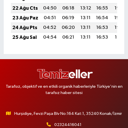
22 Ağu Cts
04:50
06:18
13:12
16:55
19:56
23 Ağu Paz
04:51
06:19
13:11
16:54
19:54
24 Ağu Pts
04:52
06:20
13:11
16:53
19:53
25 Ağu Sal
04:54
06:21
13:11
16:53
19:51
Tarafsız, objektif ve en etkili organik haberleriyle Türkiye'nin en
tarafsız haber sitesi
Hurşidiye, Fevzi Paşa Blv No:164 Kat:1, 35240 Konak/İzmir
02324416041