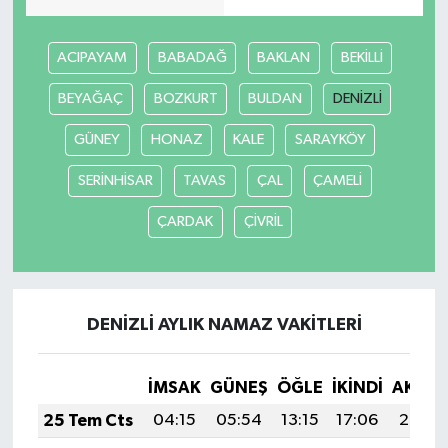
ACIPAYAM
BABADAĞ
BAKLAN
BEKİLLİ
BEYAĞAÇ
BOZKURT
BULDAN
DENİZLİ
GÜNEY
HONAZ
KALE
SARAYKÖY
SERİNHİSAR
TAVAS
ÇAL
ÇAMELİ
ÇARDAK
ÇİVRİL
DENİZLİ AYLIK NAMAZ VAKITLERI
İMSAK
GÜNEŞ
ÖĞLE
İKINDI
AKŞA
25 Tem Cts
04:15
05:54
13:15
17:06
20:26