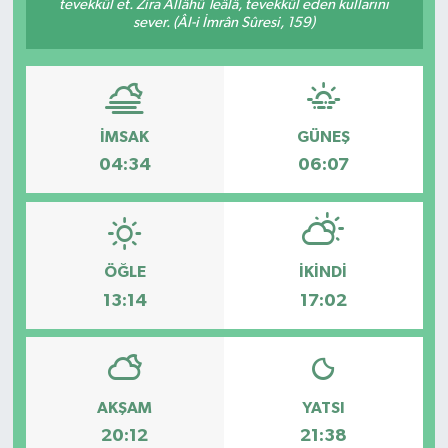
tevekkül et. Zira Allâhü Teâlâ, tevekkül eden kullarını
sever. (Âl-i İmrân Sûresi, 159)
İMSAK
GÜNEŞ
04:34
06:07
ÖĞLE
İKINDI
13:14
17:02
AKŞAM
YATSI
20:12
21:38