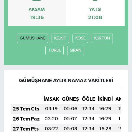
AKŞAM
YATSI
19:36
21:08
GÜMÜŞHANE
KELKİT
KÖSE
KÜRTÜN
TORUL
ŞİRAN
GÜMÜŞHANE AYLIK NAMAZ VAKITLERI
İMSAK
GÜNEŞ
ÖĞLE
İKINDI
AKŞA
25 Tem Cts
03:19
05:06
12:34
16:29
19:52
26 Tem Paz
03:20
05:07
12:34
16:29
19:51
27 Tem Pts
03:22
05:08
12:34
16:28
19:50