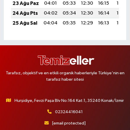
23 Ağu Paz
04:01
05:33
12:30
16:15
19:16
24 Ağu Pts
04:02
05:34
12:30
16:14
19:15
25 Ağu Sal
04:04
05:35
12:29
16:13
19:13
Tarafsız, objektif ve en etkili organik haberleriyle Türkiye'nin en
tarafsız haber sitesi
Hurşidiye, Fevzi Paşa Blv No:164 Kat:1, 35240 Konak/İzmir
02324416041
[email protected]