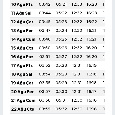
10 Ağu Pts
03:42
05:21
12:33
16:23
19:34
11 Ağu Sal
03:44
05:22
12:32
16:23
19:33
12 Ağu Çar
03:45
05:23
12:32
16:22
19:32
13 Ağu Per
03:47
05:24
12:32
16:21
19:31
14 Ağu Cum
03:48
05:25
12:32
16:21
19:29
15 Ağu Cts
03:50
05:26
12:32
16:20
19:28
16 Ağu Paz
03:51
05:27
12:32
16:20
19:27
17 Ağu Pts
03:52
05:28
12:31
16:19
19:25
18 Ağu Sal
03:54
05:29
12:31
16:18
19:24
19 Ağu Çar
03:55
05:29
12:31
16:18
19:22
20 Ağu Per
03:57
05:30
12:31
16:17
19:21
21 Ağu Cum
03:58
05:31
12:30
16:16
19:19
22 Ağu Cts
03:59
05:32
12:30
16:16
19:18