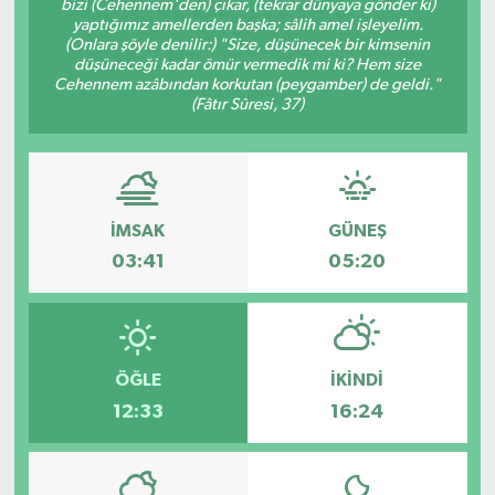
bizi (Cehennem'den) çıkar, (tekrar dünyaya gönder ki)
yaptığımız amellerden başka; sâlih amel işleyelim.
(Onlara şöyle denilir:) "Size, düşünecek bir kimsenin
düşüneceği kadar ömür vermedik mi ki? Hem size
Cehennem azâbından korkutan (peygamber) de geldi."
(Fâtır Sûresi, 37)
İMSAK
GÜNEŞ
03:41
05:20
ÖĞLE
İKINDI
12:33
16:24