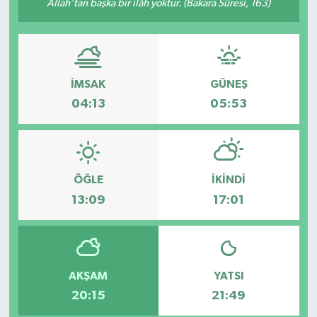
Allah'tan başka bir ilâh yoktur. (Bakara Sûresi, 163)
İMSAK
GÜNEŞ
04:13
05:53
ÖĞLE
İKINDI
13:09
17:01
AKŞAM
YATSI
20:15
21:49