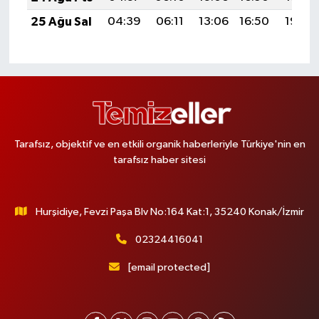
25 Ağu Sal
04:39
06:11
13:06
16:50
19:50
Tarafsız, objektif ve en etkili organik haberleriyle Türkiye'nin en
tarafsız haber sitesi
Hurşidiye, Fevzi Paşa Blv No:164 Kat:1, 35240 Konak/İzmir
02324416041
[email protected]