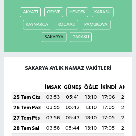
AKYAZI
GEYVE
HENDEK
KARASU
KAYNARCA
KOCAALİ
PAMUKOVA
SAKARYA
TARAKLI
SAKARYA AYLIK NAMAZ VAKITLERI
İMSAK
GÜNEŞ
ÖĞLE
İKINDI
AKŞA
25 Tem Cts
03:53
05:41
13:10
17:06
20:29
26 Tem Paz
03:55
05:42
13:10
17:05
20:28
27 Tem Pts
03:56
05:43
13:10
17:05
20:27
28 Tem Sal
03:58
05:44
13:10
17:05
20:26