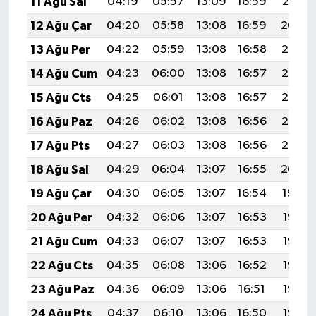
11 Ağu Sal
04:19
05:57
13:09
16:59
20:10
12 Ağu Çar
04:20
05:58
13:08
16:59
20:09
13 Ağu Per
04:22
05:59
13:08
16:58
20:07
14 Ağu Cum
04:23
06:00
13:08
16:57
20:06
15 Ağu Cts
04:25
06:01
13:08
16:57
20:05
16 Ağu Paz
04:26
06:02
13:08
16:56
20:03
17 Ağu Pts
04:27
06:03
13:08
16:56
20:02
18 Ağu Sal
04:29
06:04
13:07
16:55
20:00
19 Ağu Çar
04:30
06:05
13:07
16:54
19:59
20 Ağu Per
04:32
06:06
13:07
16:53
19:58
21 Ağu Cum
04:33
06:07
13:07
16:53
19:56
22 Ağu Cts
04:35
06:08
13:06
16:52
19:55
23 Ağu Paz
04:36
06:09
13:06
16:51
19:53
24 Ağu Pts
04:37
06:10
13:06
16:50
19:52