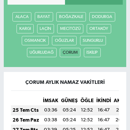
ALACA
BAYAT
BOĞAZKALE
DODURGA
KARGI
LAÇİN
MECİTÖZÜ
ORTAKÖY
OSMANCIK
OĞUZLAR
SUNGURLU
UĞURLUDAĞ
ÇORUM
İSKİLİP
ÇORUM AYLIK NAMAZ VAKITLERI
İMSAK
GÜNEŞ
ÖĞLE
İKINDI
AKŞA
25 Tem Cts
03:36
05:24
12:52
16:47
20:10
26 Tem Paz
03:38
05:24
12:52
16:47
20:09
27 Tem Pts
03:39
05:25
12:52
16:47
20:08