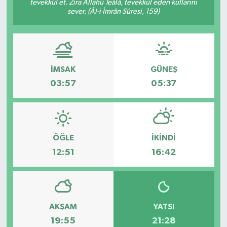
tevekkül et. Zira Allâhü Teâlâ, tevekkül eden kullarını
sever. (Âl-i İmrân Sûresi, 159)
İMSAK
GÜNEŞ
03:57
05:37
ÖĞLE
İKINDI
12:51
16:42
AKŞAM
YATSI
19:55
21:28