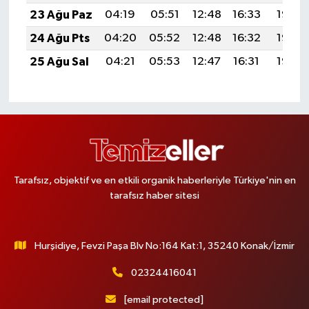
23 Ağu Paz
04:19
05:51
12:48
16:33
19:35
24 Ağu Pts
04:20
05:52
12:48
16:32
19:33
25 Ağu Sal
04:21
05:53
12:47
16:31
19:32
Tarafsız, objektif ve en etkili organik haberleriyle Türkiye'nin en
tarafsız haber sitesi
Hurşidiye, Fevzi Paşa Blv No:164 Kat:1, 35240 Konak/İzmir
02324416041
[email protected]