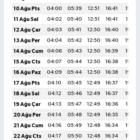
10 Ağu Pts
04:00
05:39
12:51
16:41
19:53
11 Ağu Sal
04:02
05:40
12:51
16:41
19:51
12 Ağu Çar
04:03
05:41
12:50
16:40
19:50
13 Ağu Per
04:04
05:42
12:50
16:40
19:49
14 Ağu Cum
04:06
05:43
12:50
16:39
19:47
15 Ağu Cts
04:07
05:44
12:50
16:38
19:46
16 Ağu Paz
04:09
05:44
12:50
16:38
19:45
17 Ağu Pts
04:10
05:45
12:49
16:37
19:43
18 Ağu Sal
04:12
05:46
12:49
16:37
19:42
19 Ağu Çar
04:13
05:47
12:49
16:36
19:41
20 Ağu Per
04:14
05:48
12:49
16:35
19:39
21 Ağu Cum
04:16
05:49
12:48
16:34
19:38
22 Ağu Cts
04:17
05:50
12:48
16:34
19:36