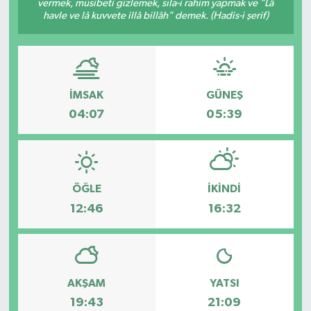
vermek, musibeti gizlemek, sıla-i rahim yapmak ve "Lâ
havle ve lâ kuvvete illâ billâh" demek. (Hadis-i şerif)
İMSAK
GÜNEŞ
04:07
05:39
ÖĞLE
İKINDI
12:46
16:32
AKŞAM
YATSI
19:43
21:09