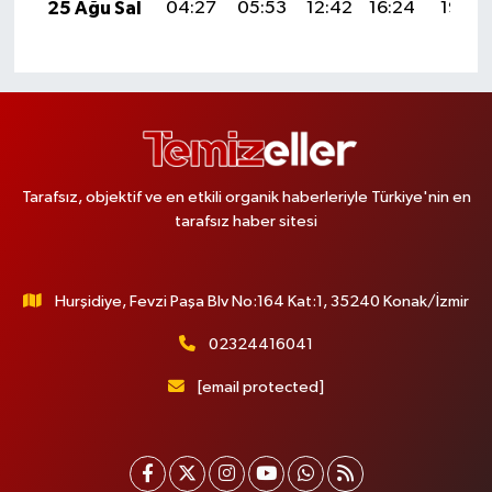
25 Ağu Sal
04:27
05:53
12:42
16:24
19:22
Tarafsız, objektif ve en etkili organik haberleriyle Türkiye'nin en
tarafsız haber sitesi
Hurşidiye, Fevzi Paşa Blv No:164 Kat:1, 35240 Konak/İzmir
02324416041
[email protected]