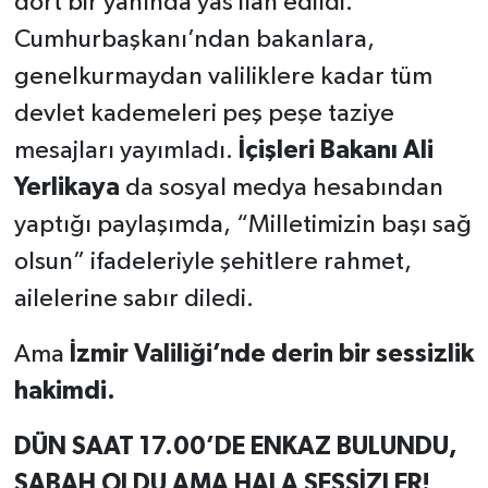
dört bir yanında yas ilan edildi.
Cumhurbaşkanı’ndan bakanlara,
genelkurmaydan valiliklere kadar tüm
devlet kademeleri peş peşe taziye
mesajları yayımladı.
İçişleri Bakanı Ali
Yerlikaya
da sosyal medya hesabından
yaptığı paylaşımda, “Milletimizin başı sağ
olsun” ifadeleriyle şehitlere rahmet,
ailelerine sabır diledi.
Ama
İzmir Valiliği’nde derin bir sessizlik
hakimdi.
DÜN SAAT 17.00’DE ENKAZ BULUNDU,
SABAH OLDU AMA HALA SESSİZLER!