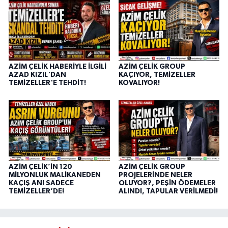
AZİM ÇELİK HABERİYLE İLGİLİ
AZİM ÇELİK GROUP
AZAD KIZIL'DAN
KAÇIYOR, TEMİZELLER
TEMİZELLER'E TEHDİT!
KOVALIYOR!
AZİM ÇELİK’İN 120
AZİM ÇELİK GROUP
MİLYONLUK MALİKANEDEN
PROJELERİNDE NELER
KAÇIŞ ANI SADECE
OLUYOR?, PEŞİN ÖDEMELER
TEMİZELLER’DE!
ALINDI, TAPULAR VERİLMEDİ!