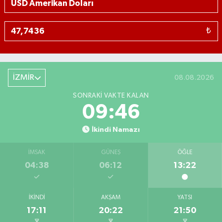
₺
İZMİR
08.08.2026
SONRAKI VAKTE KALAN
09:45
İkindi Namazı
İMSAK
GÜNEŞ
ÖĞLE
04:38
06:12
13:22
İKINDI
AKŞAM
YATSI
17:11
20:22
21:50