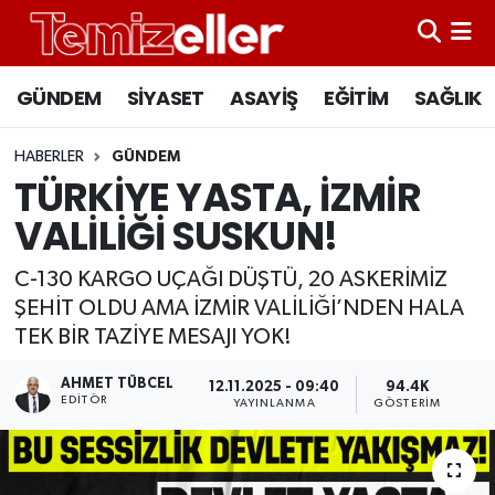
CANLI YAYIN
Hava Durumu
GÜNDEM
SİYASET
ASAYİŞ
EĞİTİM
SAĞLIK
GÜNDEM
Trafik Durumu
HABERLER
GÜNDEM
TÜRKİYE YASTA, İZMİR
ASAYİŞ
Süper Lig Puan Durumu ve Fikstür
VALİLİĞİ SUSKUN!
EĞİTİM
Tüm Manşetler
C-130 KARGO UÇAĞI DÜŞTÜ, 20 ASKERİMİZ
ŞEHİT OLDU AMA İZMİR VALİLİĞİ’NDEN HALA
SAĞLIK
Son Dakika Haberleri
TEK BİR TAZİYE MESAJI YOK!
SİYASET
Haber Arşivi
AHMET TÜBCEL
12.11.2025 - 09:40
94.4K
EDITÖR
YAYINLANMA
GÖSTERIM