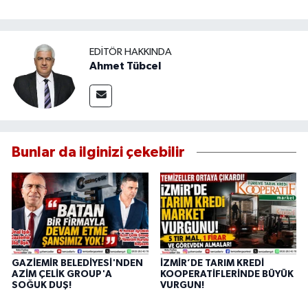
EDITÖR HAKKINDA
Ahmet Tübcel
Bunlar da ilginizi çekebilir
GAZİEMİR BELEDİYESİ'NDEN
İZMİR’DE TARIM KREDİ
AZİM ÇELİK GROUP'A
KOOPERATİFLERİNDE BÜYÜK
SOĞUK DUŞ!
VURGUN!