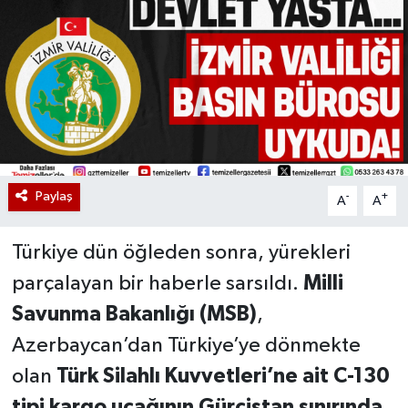
Paylaş
-
+
A
A
Türkiye dün öğleden sonra, yürekleri
parçalayan bir haberle sarsıldı.
Milli
Savunma Bakanlığı (MSB)
,
Azerbaycan’dan Türkiye’ye dönmekte
olan
Türk Silahlı Kuvvetleri’ne ait C-130
tipi kargo uçağının Gürcistan sınırında