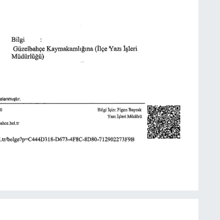
H
O
H
İ
S
Y