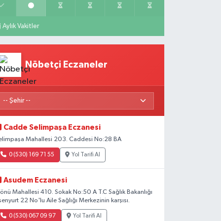
Aylık Vakitler
Nöbetçi Eczaneler
Cadde Selimpaşa Eczanesi
elimpaşa Mahallesi 203. Caddesi No:28 BA
0 (530) 169 71 55
Yol Tarifi Al
Asudem Eczanesi
nönü Mahallesi 410. Sokak No:50 A T.C Sağlık Bakanlığı
senyurt 22 No'lu Aile Sağlığı Merkezinin karşısı.
0 (530) 067 09 97
Yol Tarifi Al