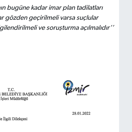
ın bugüne kadar imar plan tadilatları
ar gözden geçirilmeli varsa suçlular
O
D
ilendirilmeli ve soruşturma açılmalıdır’’
k
A
A
S
K
H