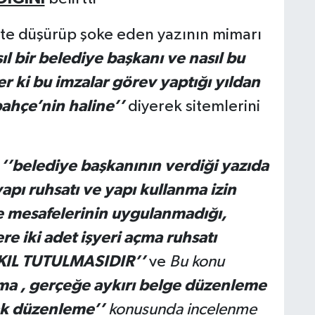
P
S
te düşürüp şoke eden yazının mimarı
ıl bir belediye başkanı ve nasıl bu
er ki bu imzalar görev yaptığı yıldan
bahçe’nin haline’’
diyerek sitemlerini
O
e
‘’belediye başkanının verdiği yazıda
V
 yapı ruhsatı ve yapı kullanma izin
A
e mesafelerinin uygulanmadığı,
re iki adet işyeri açma ruhsatı
AKIL TUTULMASIDIR’’
ve
Bu konu
Ç
N
ma , gerçeğe aykırı belge düzenleme
ak düzenleme’’
konusunda incelenme