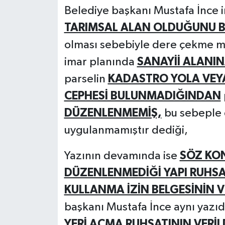
Belediye başkanı Mustafa İnce 
TARIMSAL ALAN OLDUĞUNU BE
olması sebebiyle dere çekme me
imar planında
SANAYİİ ALANIN
parselin
KADASTRO YOLA VEYA
CEPHESİ BULUNMADIĞINDAN
DÜZENLENMEMİŞ,
bu sebeple 
uygulanmamıştır dediği,
Yazının devamında ise
SÖZ KON
DÜZENLENMEDİĞİ YAPI RUHSA
KULLANMA İZİN BELGESİNİN V
başkanı Mustafa İnce aynı yazı
YERİ AÇMA RUHSATININ VERİL