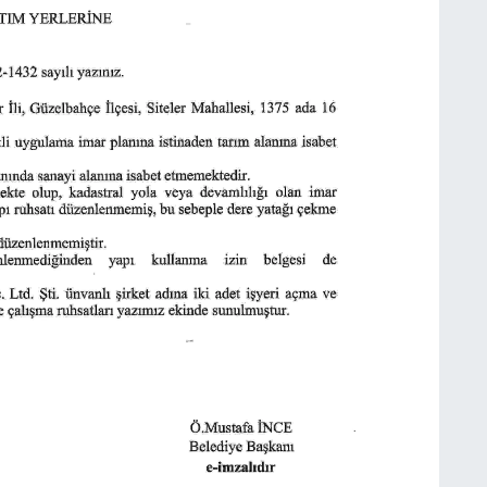
E
C
O
H
ü
y
E
M
I