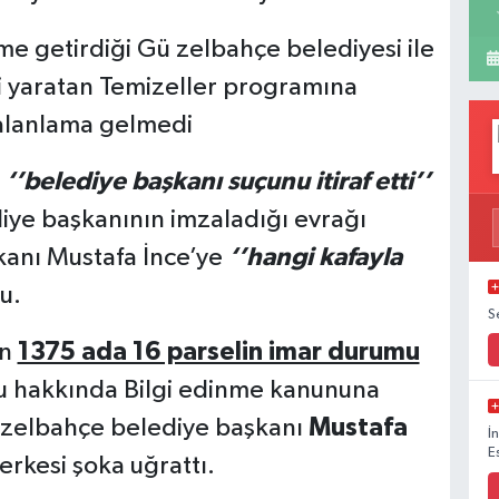
 getirdiği Gü zelbahçe belediyesi ile
si yaratan Temizeller programına
yalanlama gelmedi
n
‘’belediye başkanı suçunu itiraf etti’’
ye başkanının imzaladığı evrağı
kanı Mustafa İnce’ye
‘’hangi kafayla
u.
S
an
1375 ada 16 parselin imar durumu
 hakkında Bilgi edinme kanununa
üzelbahçe belediye başkanı
Mustafa
İ
E
erkesi şoka uğrattı.