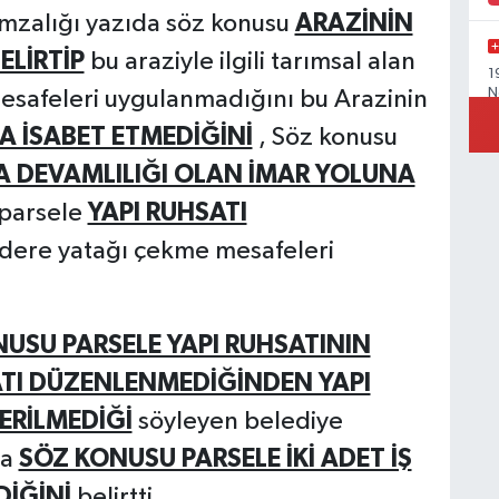
imzalığı yazıda söz konusu
ARAZİNİN
LİRTİP
bu araziyle ilgili tarımsal alan
1
N
safeleri uygulanmadığını bu Arazinin
A İSABET ETMEDİĞİNİ
, Söz konusu
 DEVAMLILIĞI OLAN İMAR YOLUNA
parsele
YAPI RUHSATI
Y
M
dere yatağı çekme mesafeleri
D
USU PARSELE YAPI RUHSATININ
B
TI DÜZENLENMEDİĞİNDEN YAPI
m
b
ERİLMEDİĞİ
söyleyen belediye
da
SÖZ KONUSU PARSELE İKİ ADET İŞ
DİĞİNİ
belirtti