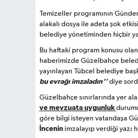
Temizeller programının Gündeme
alakalı dosya ile adeta şok etki
belediye yönetiminden hiçbir 
Bu haftaki program konusu ola
haberimizde Güzelbahçe beledi
yayınlayan Tübcel belediye baş
bu evrağı imzaladın’’
diye sord
Güzelbahçe sınırlarında yer al
ve mevzuata uygunluk
durumu
göre bilgi isteyen vatandaşa G
İncenin
imzalayıp verdiği yazı h