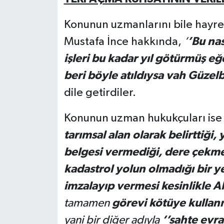
Konunun uzmanlarını bile hayre
Mustafa İnce hakkında,
‘
’Bu nas
işleri bu kadar yıl götürmüş eğ
beri böyle atıldıysa vah Güzel
dile getirdiler.
Konunun uzman hukukçuları is
tarımsal alan olarak belirttiği,
belgesi vermediği, dere çekm
kadastrol yolun olmadığı bir ye
imzalayıp vermesi kesinlikle 
tamamen
görevi kötüye kullan
yani bir diğer adıyla
‘’sahte evr