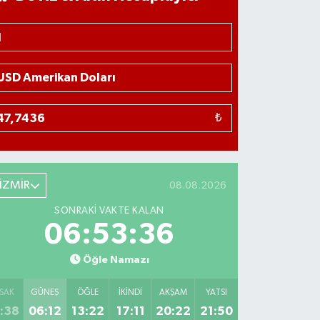
₺
İZMİR
08.08.2026
SONRAKI VAKTE KALAN
06:53:35
Öğle Namazı
SAK
GÜNEŞ
ÖĞLE
İKINDI
AKŞAM
YATSI
:38
06:12
13:22
17:11
20:22
21:50