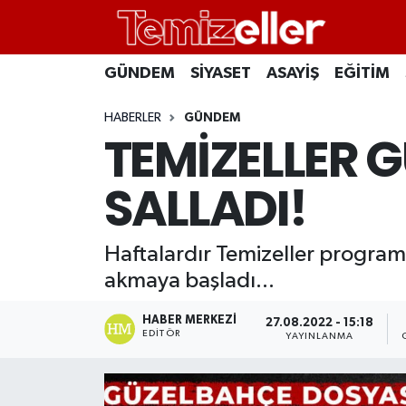
CANLI YAYIN
Hava Durumu
GÜNDEM
SİYASET
ASAYİŞ
EĞİTİM
GÜNDEM
Trafik Durumu
HABERLER
GÜNDEM
TEMİZELLER G
ASAYİŞ
Süper Lig Puan Durumu ve Fikstür
SALLADI!
EĞİTİM
Tüm Manşetler
Haftalardır Temizeller progra
SAĞLIK
Son Dakika Haberleri
akmaya başladı...
SİYASET
Haber Arşivi
HABER MERKEZI
27.08.2022 - 15:18
EDITÖR
YAYINLANMA