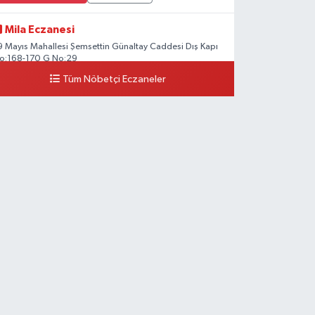
Mila Eczanesi
9 Mayıs Mahallesi Şemsettin Günaltay Caddesi Dış Kapı
o:168-170 G No:29
Tüm Nöbetçi Eczaneler
0 (216) 514 23 73
Yol Tarifi Al
Kasımpaşa Eczanesi
ahya Kahya Mahallesi Kasımpaşa Bostanı Sokak 18A
utfak Ekipmanları Satan Dükkanların Olduğu Caddede
enizbank'ın Karşısı, Albaraka'nın Sokağında
0 (212) 253 77 44
Yol Tarifi Al
3.İstanbul Eczanesi
aşakşehir Mahallesi Gazi Mustafa Kemal Bulvarı A101
arket yakınındaki diş kliniği ile emlak ofisi arasında
ulunan köşe dükkanı
0 (212) 813 66 13
Yol Tarifi Al