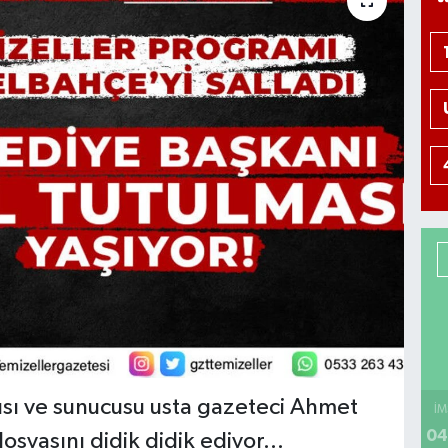
sı ve sunucusu usta gazeteci Ahmet
İM
04
syasını didik didik ediyor...