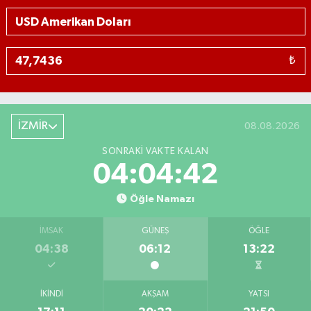
₺
İZMİR
08.08.2026
SONRAKI VAKTE KALAN
04:04:41
Öğle Namazı
İMSAK
GÜNEŞ
ÖĞLE
04:38
06:12
13:22
İKINDI
AKŞAM
YATSI