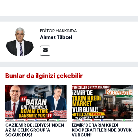
EDITÖR HAKKINDA
Ahmet Tübcel
Bunlar da ilginizi çekebilir
GAZİEMİR BELEDİYESİ'NDEN
İZMİR’DE TARIM KREDİ
AZİM ÇELİK GROUP'A
KOOPERATİFLERİNDE BÜYÜK
SOĞUK DUŞ!
VURGUN!