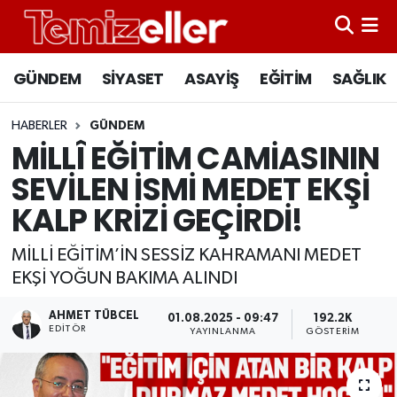
CANLI YAYIN
Hava Durumu
GÜNDEM
SİYASET
ASAYİŞ
EĞİTİM
SAĞLIK
GÜNDEM
Trafik Durumu
HABERLER
GÜNDEM
MİLLÎ EĞİTİM CAMİASININ
ASAYİŞ
Süper Lig Puan Durumu ve Fikstür
SEVİLEN İSMİ MEDET EKŞİ
EĞİTİM
Tüm Manşetler
KALP KRİZİ GEÇİRDİ!
SAĞLIK
Son Dakika Haberleri
MİLLİ EĞİTİM’İN SESSİZ KAHRAMANI MEDET
EKŞİ YOĞUN BAKIMA ALINDI
SİYASET
Haber Arşivi
AHMET TÜBCEL
01.08.2025 - 09:47
192.2K
EDITÖR
YAYINLANMA
GÖSTERIM