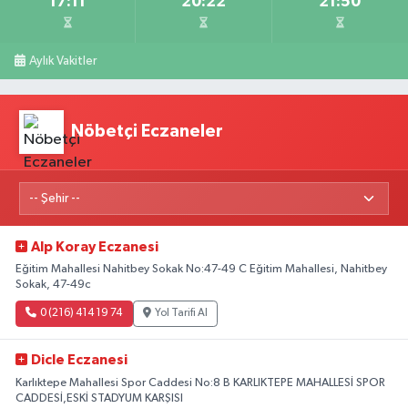
17:11
20:22
21:50
Aylık Vakitler
Nöbetçi Eczaneler
Alp Koray Eczanesi
Eğitim Mahallesi Nahitbey Sokak No:47-49 C Eğitim Mahallesi, Nahitbey
Sokak, 47-49c
0 (216) 414 19 74
Yol Tarifi Al
Dicle Eczanesi
Karlıktepe Mahallesi Spor Caddesi No:8 B KARLIKTEPE MAHALLESİ SPOR
CADDESİ,ESKİ STADYUM KARŞISI