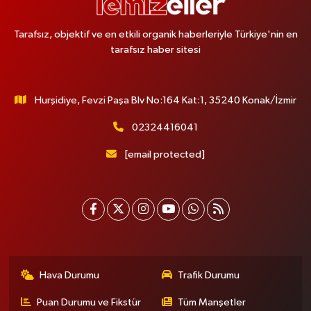
Bakırköy Maral Eczanesi
Tarafsız, objektif ve en etkili organik haberleriyle Türkiye'nin en
Zeytinlik Mahallesi, Pancar Sokak No:28 B Bakırköy İstanbul
tarafsız haber sitesi
Yol Tarifi Al
Hurşidiye, Fevzi Paşa Blv No:164 Kat:1, 35240 Konak/İzmir
Melike Eczanesi
Merkez Mahallesi, Hastane Sokak, No:3 A Gaziosmanpaşa İstanbul
02324416041
Yol Tarifi Al
[email protected]
Gülcemal Eczanesi
Valide-İ Atik Mahallesi, Karamanoğlu Sokak No:86 B Üsküdar İstanbul
Yol Tarifi Al
Eda Eczanesi
Ataköy 7-8-9-10. Kısım Mahallesi, Çobançeşme E-5 Yan Yol Caddesi
Hava Durumu
Trafik Durumu
No:20 1 Zemin Kat Dükkan:36 Bakırköy İstanbul
Yol Tarifi Al
Puan Durumu ve Fikstür
Tüm Manşetler