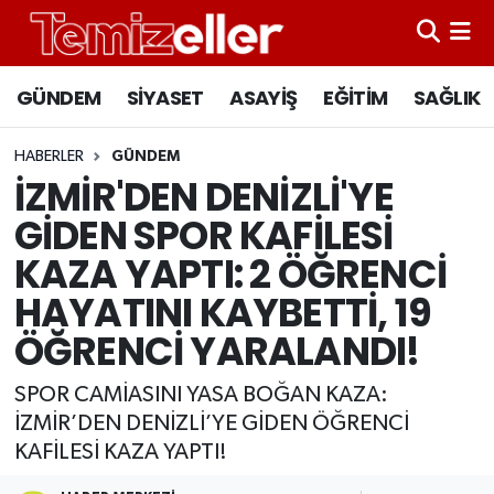
CANLI YAYIN
Hava Durumu
GÜNDEM
SİYASET
ASAYİŞ
EĞİTİM
SAĞLIK
GÜNDEM
Trafik Durumu
HABERLER
GÜNDEM
İZMİR'DEN DENİZLİ'YE
ASAYİŞ
Süper Lig Puan Durumu ve Fikstür
GİDEN SPOR KAFİLESİ
EĞİTİM
Tüm Manşetler
KAZA YAPTI: 2 ÖĞRENCİ
HAYATINI KAYBETTİ, 19
SAĞLIK
Son Dakika Haberleri
ÖĞRENCİ YARALANDI!
SİYASET
Haber Arşivi
SPOR CAMİASINI YASA BOĞAN KAZA:
İZMİR’DEN DENİZLİ’YE GİDEN ÖĞRENCİ
KAFİLESİ KAZA YAPTI!