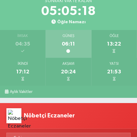
SONRAKI VAKTE KALAN
05:05:18
Öğle Namazı
İMSAK
GÜNEŞ
ÖĞLE
04:35
06:11
13:22
İKINDI
AKŞAM
YATSI
17:12
20:24
21:53
Aylık Vakitler
Nöbetçi Eczaneler