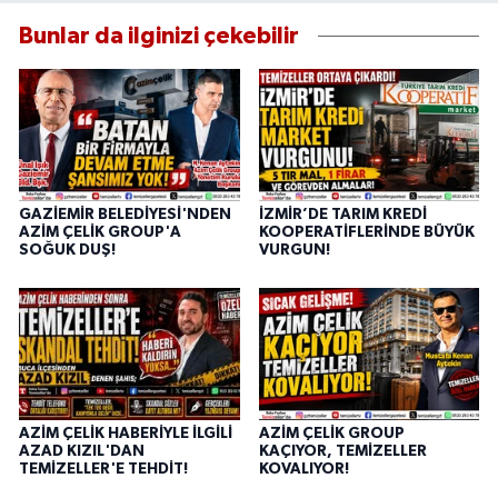
Bunlar da ilginizi çekebilir
GAZİEMİR BELEDİYESİ'NDEN
İZMİR’DE TARIM KREDİ
AZİM ÇELİK GROUP'A
KOOPERATİFLERİNDE BÜYÜK
SOĞUK DUŞ!
VURGUN!
AZİM ÇELİK HABERİYLE İLGİLİ
AZİM ÇELİK GROUP
AZAD KIZIL'DAN
KAÇIYOR, TEMİZELLER
TEMİZELLER'E TEHDİT!
KOVALIYOR!