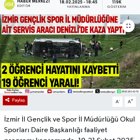
HABER MERKEZI
18.02.2025 - 18:45
119K
EDITÖR
YAYINLANMA
GÖSTERIM
Paylaş
-
+
A
A
İzmir İl Gençlik ve Spor İl Müdürlüğü Okul
Sporları Daire Başkanlığı faaliyet