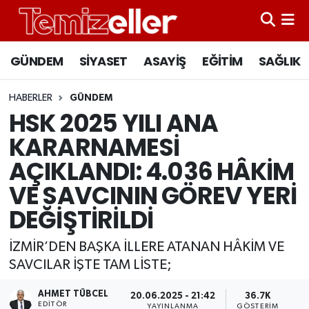
CANLI YAYIN
Hava Durumu
GÜNDEM
SİYASET
ASAYİŞ
EĞİTİM
SAĞLIK
GÜNDEM
Trafik Durumu
HABERLER
GÜNDEM
HSK 2025 YILI ANA
ASAYİŞ
Süper Lig Puan Durumu ve Fikstür
KARARNAMESİ
EĞİTİM
Tüm Manşetler
AÇIKLANDI: 4.036 HÂKİM
VE SAVCININ GÖREV YERİ
SAĞLIK
Son Dakika Haberleri
DEĞİŞTİRİLDİ
SİYASET
Haber Arşivi
İZMİR’DEN BAŞKA İLLERE ATANAN HÂKİM VE
SAVCILAR İŞTE TAM LİSTE;
AHMET TÜBCEL
20.06.2025 - 21:42
36.7K
EDITÖR
YAYINLANMA
GÖSTERIM