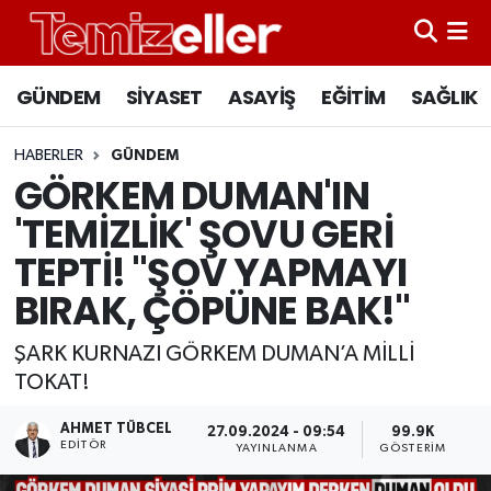
CANLI YAYIN
Hava Durumu
GÜNDEM
SİYASET
ASAYİŞ
EĞİTİM
SAĞLIK
GÜNDEM
Trafik Durumu
HABERLER
GÜNDEM
GÖRKEM DUMAN'IN
ASAYİŞ
Süper Lig Puan Durumu ve Fikstür
'TEMİZLİK' ŞOVU GERİ
EĞİTİM
Tüm Manşetler
TEPTİ! "ŞOV YAPMAYI
BIRAK, ÇÖPÜNE BAK!"
SAĞLIK
Son Dakika Haberleri
ŞARK KURNAZI GÖRKEM DUMAN’A MİLLİ
SİYASET
Haber Arşivi
TOKAT!
AHMET TÜBCEL
27.09.2024 - 09:54
99.9K
EDITÖR
YAYINLANMA
GÖSTERIM