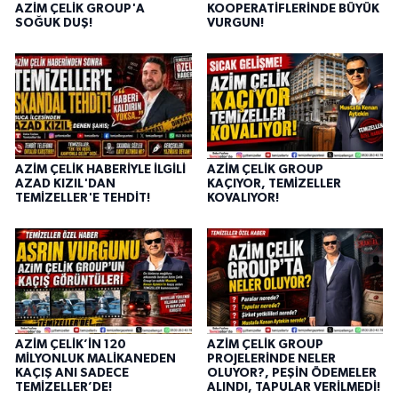
AZİM ÇELİK GROUP'A
KOOPERATİFLERİNDE BÜYÜK
SOĞUK DUŞ!
VURGUN!
AZİM ÇELİK HABERİYLE İLGİLİ
AZİM ÇELİK GROUP
AZAD KIZIL'DAN
KAÇIYOR, TEMİZELLER
TEMİZELLER'E TEHDİT!
KOVALIYOR!
AZİM ÇELİK’İN 120
AZİM ÇELİK GROUP
MİLYONLUK MALİKANEDEN
PROJELERİNDE NELER
KAÇIŞ ANI SADECE
OLUYOR?, PEŞİN ÖDEMELER
TEMİZELLER’DE!
ALINDI, TAPULAR VERİLMEDİ!