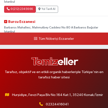
İstanbul
0 (212) 234 56 66
Yol Tarifi Al
Burcu Eczanesi
Barbaros Mahallesi, Mahmutbey Caddesi No:80 A Barbaros Bağcılar
İstanbul
Tüm Nöbetçi Eczaneler
0 (212) 552 25 29
Yol Tarifi Al
Tuna Tillo Eczanesi
Akşemsettin Mahallesi, Akdeniz Caddesi No:12 A Fatih İstanbul
0 (212) 635 03 83
Yol Tarifi Al
Tarafsız, objektif ve en etkili organik haberleriyle Türkiye'nin en
tarafsız haber sitesi
Tersane İstanbul Eczanesi
Camiikebir Mahallesi, Taşkızak Tersanesi Caddesi No:6 6B Kasımpaşa
Beyoğlu İstanbul
Hurşidiye, Fevzi Paşa Blv No:164 Kat:1, 35240 Konak/İzmir
0 (533) 395 65 65
Yol Tarifi Al
02324416041
Nuh Eczanesi