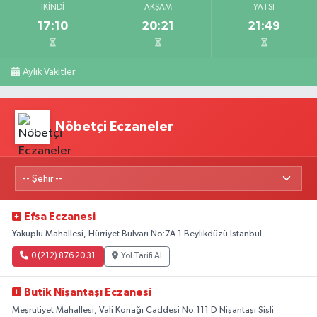
İKINDI
AKŞAM
YATSI
17:10
20:21
21:49
Aylık Vakitler
Nöbetçi Eczaneler
Efsa Eczanesi
Yakuplu Mahallesi, Hürriyet Bulvarı No:7A 1 Beylikdüzü İstanbul
0 (212) 876 20 31
Yol Tarifi Al
Butik Nişantaşı Eczanesi
Meşrutiyet Mahallesi, Vali Konağı Caddesi No:111 D Nişantaşı Şişli