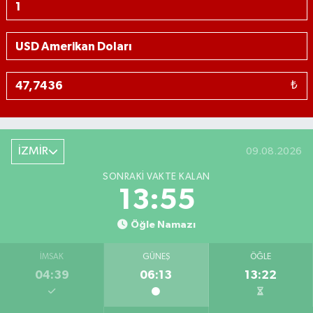
₺
İZMİR
09.08.2026
SONRAKI VAKTE KALAN
13:54
Öğle Namazı
İMSAK
GÜNEŞ
ÖĞLE
04:39
06:13
13:22