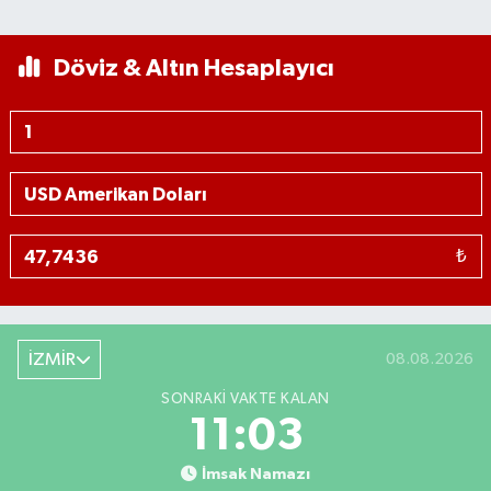
Döviz & Altın Hesaplayıcı
₺
İZMİR
08.08.2026
SONRAKI VAKTE KALAN
11:02
İmsak Namazı