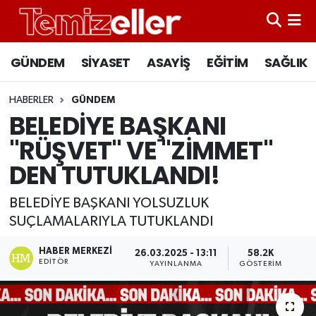
CANLI YAYIN
Hava Durumu
GÜNDEM
SİYASET
ASAYİŞ
EĞİTİM
SAĞLIK
GÜNDEM
Trafik Durumu
HABERLER
GÜNDEM
BELEDİYE BAŞKANI
ASAYİŞ
Süper Lig Puan Durumu ve Fikstür
"RÜŞVET" VE "ZİMMET"
EĞİTİM
Tüm Manşetler
DEN TUTUKLANDI!
SAĞLIK
Son Dakika Haberleri
BELEDİYE BAŞKANI YOLSUZLUK
SUÇLAMALARIYLA TUTUKLANDI
SİYASET
Haber Arşivi
HABER MERKEZI
26.03.2025 - 13:11
58.2K
EDITÖR
YAYINLANMA
GÖSTERIM