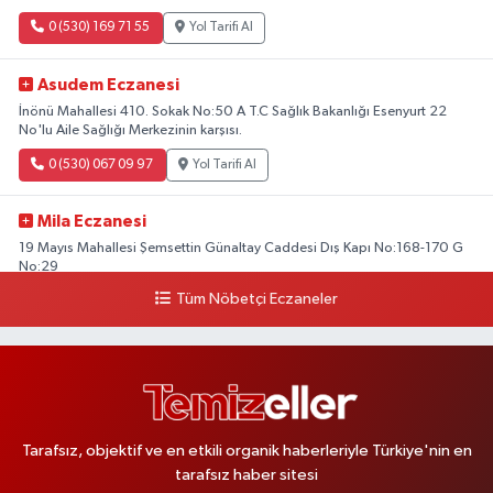
0 (530) 169 71 55
Yol Tarifi Al
Asudem Eczanesi
İnönü Mahallesi 410. Sokak No:50 A T.C Sağlık Bakanlığı Esenyurt 22
No'lu Aile Sağlığı Merkezinin karşısı.
0 (530) 067 09 97
Yol Tarifi Al
Mila Eczanesi
19 Mayıs Mahallesi Şemsettin Günaltay Caddesi Dış Kapı No:168-170 G
No:29
Tüm Nöbetçi Eczaneler
0 (216) 514 23 73
Yol Tarifi Al
Kasımpaşa Eczanesi
Yahya Kahya Mahallesi Kasımpaşa Bostanı Sokak 18A Mutfak Ekipmanları
Satan Dükkanların Olduğu Caddede Denizbank'ın Karşısı, Albaraka'nın
Sokağında
Tarafsız, objektif ve en etkili organik haberleriyle Türkiye'nin en
0 (212) 253 77 44
Yol Tarifi Al
tarafsız haber sitesi