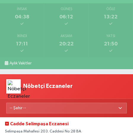
İMSAK
GÜNEŞ
ÖĞLE
04:38
06:12
13:22
İKINDI
AKŞAM
YATSI
17:11
20:22
21:50
Aylık Vakitler
Nöbetçi Eczaneler
Cadde Selimpaşa Eczanesi
Selimpaşa Mahallesi 203. Caddesi No:28 BA