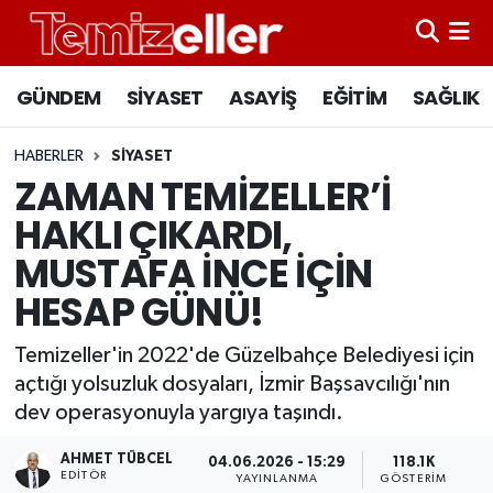
CANLI YAYIN
Hava Durumu
GÜNDEM
SİYASET
ASAYİŞ
EĞİTİM
SAĞLIK
GÜNDEM
Trafik Durumu
HABERLER
SİYASET
ZAMAN TEMİZELLER’İ
ASAYİŞ
Süper Lig Puan Durumu ve Fikstür
HAKLI ÇIKARDI,
EĞİTİM
Tüm Manşetler
MUSTAFA İNCE İÇİN
HESAP GÜNÜ!
SAĞLIK
Son Dakika Haberleri
Temizeller'in 2022'de Güzelbahçe Belediyesi için
SİYASET
Haber Arşivi
açtığı yolsuzluk dosyaları, İzmir Başsavcılığı'nın
dev operasyonuyla yargıya taşındı.
AHMET TÜBCEL
04.06.2026 - 15:29
118.1K
EDITÖR
YAYINLANMA
GÖSTERIM