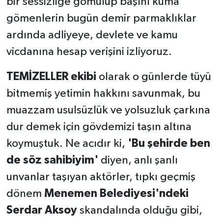
bir sessizliğe gömülüp başını kuma
gömenlerin bugün demir parmaklıklar
ardında adliyeye, devlete ve kamu
vicdanına hesap verişini izliyoruz.
TEMİZELLER ekibi
olarak o günlerde tüyü
bitmemiş yetimin hakkını savunmak, bu
muazzam usulsüzlük ve yolsuzluk çarkına
dur demek için gövdemizi taşın altına
koymuştuk. Ne acıdır ki,
'Bu şehirde ben
de söz sahibiyim'
diyen, anlı şanlı
unvanlar taşıyan aktörler, tıpkı geçmiş
dönem
Menemen Belediyesi'ndeki
Serdar Aksoy
skandalında olduğu gibi,