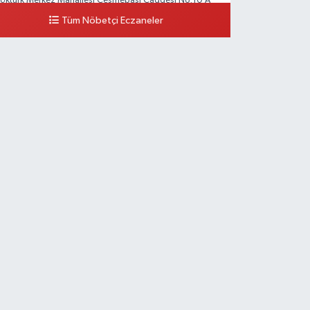
öktürk Merkez Mahallesi Çeşmebaşı Caddesi No:10 A
Tüm Nöbetçi Eczaneler
0 (212) 360 18 23
Yol Tarifi Al
Sacide Eczanesi
arlıktepe Mahallesi Soğanlık Caddesi No:34 A
0 (216) 504 24 53
Yol Tarifi Al
Bulvar Eczanesi
hmet Yesevi Mahallesi Abbas Medeni Sokak 17 A Çiftlik
öprüsünü geçtikten sonra Harman Mobilya arkası,
ulumba mevki, ECZANELER BÖLGESİ (GÜNEŞ, BULVAR,
İĞDEM, DEVA ECZANELERİ) eski gazi sağlık o
0 (216) 208 59 51
Yol Tarifi Al
Halıcıoğlu Eczanesi
alıcıoğlu Mahallesi Tunç Sokak 1 A Çıksalın,Alev
fluoğlu Semt Konağı yanı
0 (212) 369 45 49
Yol Tarifi Al