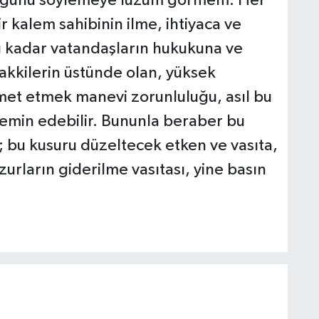
duğunu söylemeye lüzum görmem. Her
r kalem sahibinin ilme, ihtiyaca ve
A
ğu kadar vatandaşların hukukuna ve
K
I
lakkilerin üstünde olan, yüksek
met etmek manevi zorunluluğu, asıl bu
temin edebilir. Bununla beraber bu
A
; bu kusuru düzeltecek etken ve vasıta,
(
S
rların giderilme vasıtası, yine basın
T
T
k