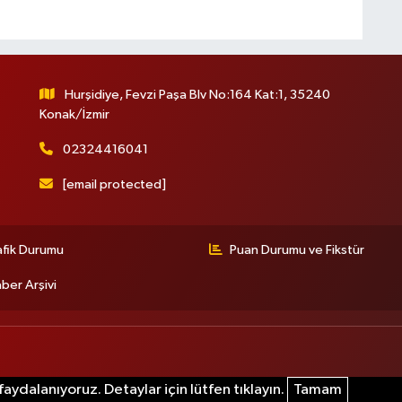
S
M
T
Hurşidiye, Fevzi Paşa Blv No:164 Kat:1, 35240
Konak/İzmir
02324416041
[email protected]
O
Ç
K
Ç
afik Durumu
Puan Durumu ve Fikstür
ber Arşivi
1
K
(
aydalanıyoruz. Detaylar için lütfen tıklayın.
Tamam