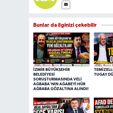
Bunlar da ilginizi çekebilir
İZMİR BÜYÜKŞEHİR
TEMİZELL
BELEDİYESİ
TUGAY DÜ
SORUŞTURMASINDA VELİ
AĞBABA'NIN AĞABEYİ HÜR
AĞBABA GÖZALTINA ALINDI!