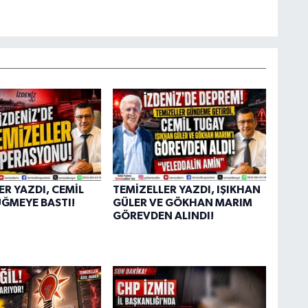
C
M
M
K
c
ER YAZDI, CEMİL
TEMİZELLER YAZDI, IŞIKHAN
Y
ĞMEYE BASTI!
GÜLER VE GÖKHAN MARIM
K
GÖREVDEN ALINDI!
ı
A