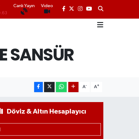
Canlı Yayın
Video
0.63
16
.02
'E SANSÜR
07
45
0
-
+
A
A
Döviz & Altın Hesaplayıcı