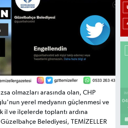
azsa olmazları arasında olan, CHP
İM
04
ğlu'nun yerel medyanın güçlenmesi ve
k il ve ilçelerde toplantı ardına
in Güzelbahçe Belediyesi, TEMİZELLER