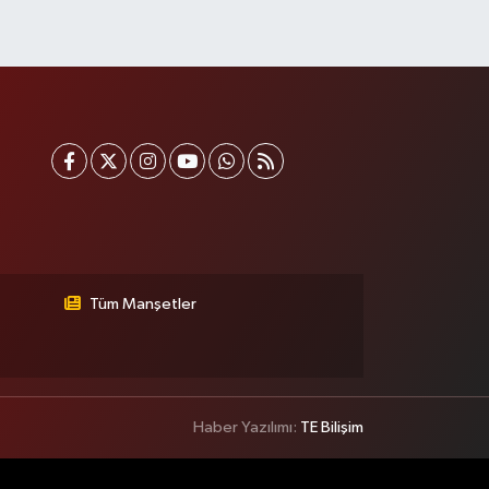
Eren Aydın Eczanesi
iyavuşpaşa Mahallesi Adnan Kahveci Bulvarı 154 B
EMORIAL HASTANESİNİN 100 METRE YUKARISI - FİZİK
EDAVİ HASTANESİNİN 100 METRE AŞAĞISI
0 (212) 441 38 16
Yol Tarifi Al
Yaşam Eczanesi
smangazi Mahallesi Atayolu Caddesi 10C-D KAYA
İFTLİĞİ İLE KÖFTECİ YUSUF ARASINDA, TARIM
OOPERATİF MARKETİ KARŞISI,SAAT KULESİNİN
APRAZINDA
Tüm Manşetler
0 (506) 466 78 60
Yol Tarifi Al
Müge Eczanesi
9 Mayıs Mahallesi Bayar Caddesi 55B Acıbadem
ozyatağı Hastanesinin 200m Aşağısındaki İlk Işıklarda.
Haber Yazılımı:
TE Bilişim
30 Ağustos İlkokulunun 100m Yukarısında)
0 (216) 463 14 95
Yol Tarifi Al