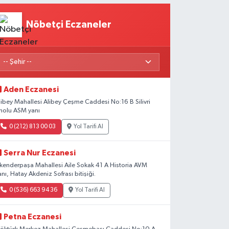
Nöbetçi Eczaneler
Aden Eczanesi
libey Mahallesi Alibey Çeşme Caddesi No:16 B Silivri
nolu ASM yanı
0 (212) 813 00 03
Yol Tarifi Al
Serra Nur Eczanesi
skenderpaşa Mahallesi Aile Sokak 41 A Historia AVM
anı, Hatay Akdeniz Sofrası bitişiği.
0 (536) 663 94 36
Yol Tarifi Al
Petna Eczanesi