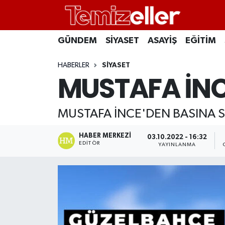
CANLI YAYIN
Hava Durumu
GÜNDEM
SİYASET
ASAYİŞ
EĞİTİM
GÜNDEM
Trafik Durumu
HABERLER
SİYASET
MUSTAFA İNC
ASAYİŞ
Süper Lig Puan Durumu ve Fikstür
MUSTAFA İNCE'DEN BASINA 
EĞİTİM
Tüm Manşetler
HABER MERKEZI
03.10.2022 - 16:32
SAĞLIK
Son Dakika Haberleri
EDITÖR
YAYINLANMA
SİYASET
Haber Arşivi