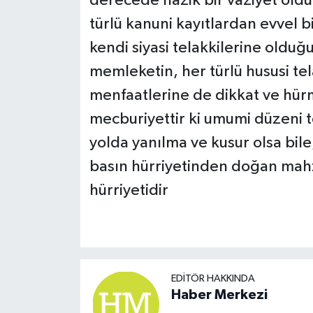
derecede nazik bir vaziyet ol
türlü kanuni kayıtlardan evvel bi
kendi siyasi telakkilerine oldu
memleketin, her türlü hususi te
menfaatlerine de dikkat ve hür
mecburiyettir ki umumi düzeni 
yolda yanılma ve kusur olsa bile
basın hürriyetinden doğan mahzu
hürriyetidir
EDITÖR HAKKINDA
Haber Merkezi