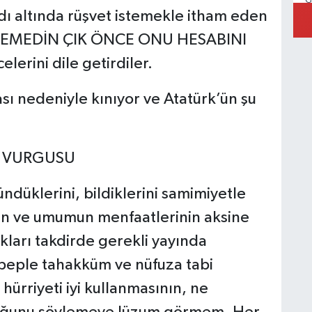
G
dı altında rüşvet istemekle itham eden
EMEDİN ÇIK ÖNCE ONU HESABINI
erini dile getirdiler.
K
sı nedeniyle kınıyor ve Atatürk’ün şu
A
İ VURGUSU
k
T
Ç
ndüklerini, bildiklerini samimiyetle
un ve umumun menfaatlerinin aksine
kları takdirde gerekli yayında
H
ebeple tahakküm ve nüfuza tabi
O
hürriyeti iyi kullanmasının, ne