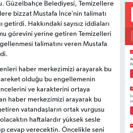
. Güzelbahçe Belediyesi, Temizellere
lere bizzat Mustafa İnce’nin talimatı
 getirdi. Hakkındaki sayısız iddiaları
 görevini yerine getiren Temizelleri
ellenmesi talimatını veren Mustafa
di.
A
8
yenleri haber merkezimizi arayarak bu
 hareket olduğu bu engellemenin
ncelerini ve karakterini ortaya
İ
dan haber merkezimizi arayarak bu
y
getiren vatandaşların ortak vurgusu
lacaktın haftalardır yüksek sesle
ıp cevap verecektin. Öncelikle seni