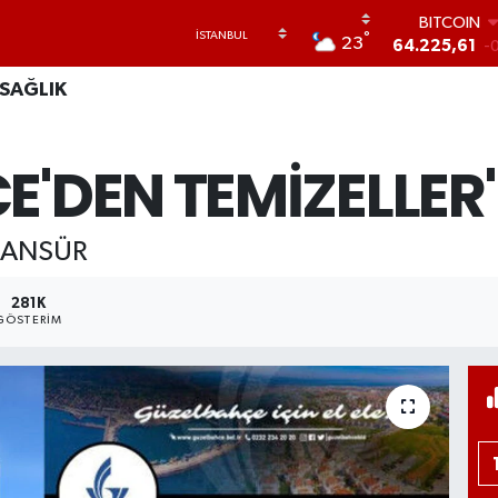
BITCOIN
64.225,61
-
°
23
DOLAR
47,7143
0.
SAĞLIK
EURO
55,0317
-0
STERLİN
E'DEN TEMİZELLER
64,2463
0.
GRAM ALTIN
6510.40
0.
SANSÜR
BİST100
13.799
7
281K
GÖSTERIM