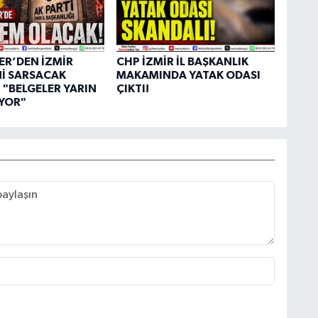
N
K
ER’DEN İZMİR
CHP İZMİR İL BAŞKANLIK
Nİ SARSACAK
MAKAMINDA YATAK ODASI
 "BELGELER YARIN
ÇIKTI!
S
YOR"
D
ç
R
A
M
P