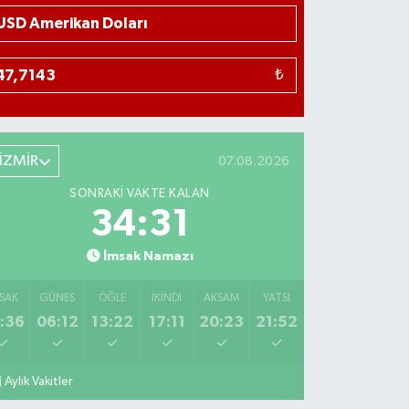
₺
İZMİR
07.08.2026
SONRAKI VAKTE KALAN
34:30
İmsak Namazı
SAK
GÜNEŞ
ÖĞLE
İKINDI
AKŞAM
YATSI
:36
06:12
13:22
17:11
20:23
21:52
Aylık Vakitler