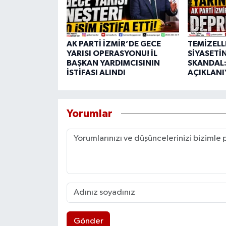
AK PARTİ İZMİR’DE GECE
TEMİZELL
YARISI OPERASYONU! İL
SİYASETİ
BAŞKAN YARDIMCISININ
SKANDAL:
İSTİFASI ALINDI
AÇIKLANI
Yorumlar
Gönder