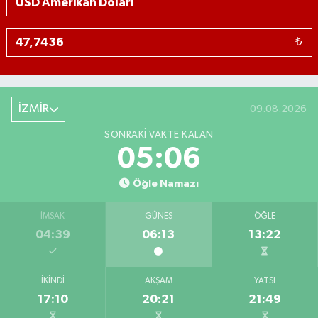
₺
İZMİR
09.08.2026
SONRAKI VAKTE KALAN
05:05
Öğle Namazı
İMSAK
GÜNEŞ
ÖĞLE
04:39
06:13
13:22
İKINDI
AKŞAM
YATSI
17:10
20:21
21:49