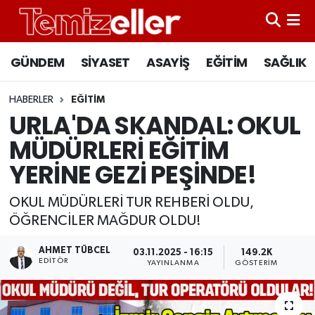
CANLI YAYIN
Hava Durumu
GÜNDEM
SİYASET
ASAYİŞ
EĞİTİM
SAĞLIK
GÜNDEM
Trafik Durumu
HABERLER
EĞİTİM
URLA'DA SKANDAL: OKUL
ASAYİŞ
Süper Lig Puan Durumu ve Fikstür
MÜDÜRLERİ EĞİTİM
EĞİTİM
Tüm Manşetler
YERİNE GEZİ PEŞİNDE!
SAĞLIK
Son Dakika Haberleri
OKUL MÜDÜRLERİ TUR REHBERİ OLDU,
ÖĞRENCİLER MAĞDUR OLDU!
SİYASET
Haber Arşivi
AHMET TÜBCEL
03.11.2025 - 16:15
149.2K
EDITÖR
YAYINLANMA
GÖSTERIM