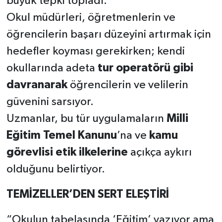
büyük tepki topladı.
Okul müdürleri, öğretmenlerin ve
öğrencilerin başarı düzeyini artırmak için
hedefler koyması gerekirken; kendi
okullarında adeta
tur operatörü
gibi
davranarak
öğrencilerin ve velilerin
güvenini sarsıyor.
Uzmanlar, bu tür uygulamaların
Milli
Eğitim Temel Kanunu
’na ve
kamu
görevlisi etik ilkelerine
açıkça aykırı
olduğunu belirtiyor.
TEMİZELLER’DEN SERT ELEŞTİRİ
“Okulun tabelasında ‘Eğitim’ yazıyor ama