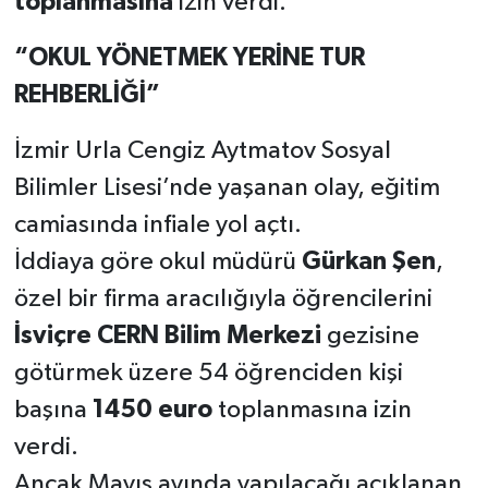
toplanmasına
izin verdi.
“OKUL YÖNETMEK YERİNE TUR
REHBERLİĞİ”
İzmir Urla Cengiz Aytmatov Sosyal
Bilimler Lisesi’nde yaşanan olay, eğitim
camiasında infiale yol açtı.
İddiaya göre okul müdürü
Gürkan Şen
,
özel bir firma aracılığıyla öğrencilerini
İsviçre CERN Bilim Merkezi
gezisine
götürmek üzere 54 öğrenciden kişi
başına
1450 euro
toplanmasına izin
verdi.
Ancak Mayıs ayında yapılacağı açıklanan