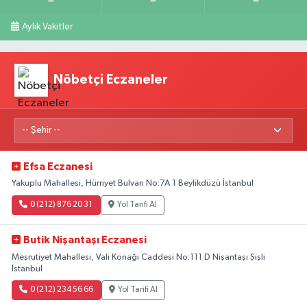
Aylık Vakitler
Nöbetçi Eczaneler
Efsa Eczanesi
Yakuplu Mahallesi, Hürriyet Bulvarı No:7A 1 Beylikdüzü İstanbul
0 (212) 876 20 31
Yol Tarifi Al
Butik Nişantaşı Eczanesi
Meşrutiyet Mahallesi, Vali Konağı Caddesi No:111 D Nişantaşı Şişli
İstanbul
0 (212) 234 56 66
Yol Tarifi Al