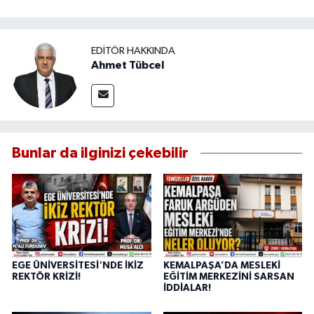
EDITÖR HAKKINDA
Ahmet Tübcel
Bunlar da ilginizi çekebilir
EGE ÜNİVERSİTESİ'NDE İKİZ
KEMALPAŞA’DA MESLEKİ
REKTÖR KRİZİ!
EĞİTİM MERKEZİNİ SARSAN
İDDİALAR!