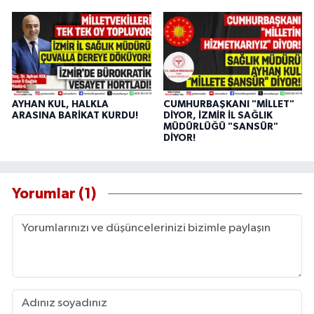
AYHAN KUL, HALKLA
CUMHURBAŞKANI "MİLLET"
ARASINA BARİKAT KURDU!
DİYOR, İZMİR İL SAĞLIK
MÜDÜRLÜĞÜ "SANSÜR"
DİYOR!
Yorumlar (1)