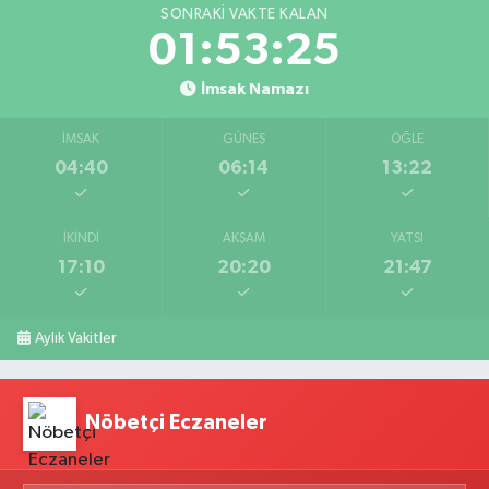
SONRAKI VAKTE KALAN
01:53:24
İmsak Namazı
İMSAK
GÜNEŞ
ÖĞLE
04:40
06:14
13:22
İKINDI
AKŞAM
YATSI
17:10
20:20
21:47
Aylık Vakitler
Nöbetçi Eczaneler