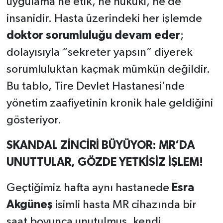
uygulama ne etik, ne hukuki, ne de
insanidir. Hasta üzerindeki her işlemde
doktor sorumluluğu devam eder
;
dolayısıyla “sekreter yapsın” diyerek
sorumluluktan kaçmak mümkün değildir.
Bu tablo, Tire Devlet Hastanesi’nde
yönetim zaafiyetinin kronik hale geldiğini
gösteriyor.
SKANDAL ZİNCİRİ BÜYÜYOR: MR’DA
UNUTTULAR, GÖZDE YETKİSİZ İŞLEM!
Geçtiğimiz hafta aynı hastanede
Esra
Akgüneş
isimli hasta MR cihazında bir
saat boyunca unutulmuş, kendi