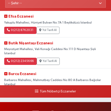
Efsa Eczanesi
Yakuplu Mahallesi, Hürriyet Bulvarı No:7A 1 Beylikdüzü İstanbul
0 (212) 876 20 31
Yol Tarifi Al
Butik Nişantaşı Eczanesi
Meşrutiyet Mahallesi, Vali Konağı Caddesi No:111 D Nişantaşı Şişli
İstanbul
0 (212) 234 56 66
Yol Tarifi Al
Burcu Eczanesi
Barbaros Mahallesi, Mahmutbey Caddesi No:80 A Barbaros Bağcılar
İstanbul
Tüm Nöbetçi Eczaneler
0 (212) 552 25 29
Yol Tarifi Al
Tuna Tillo Eczanesi
Akşemsettin Mahallesi, Akdeniz Caddesi No:12 A Fatih İstanbul