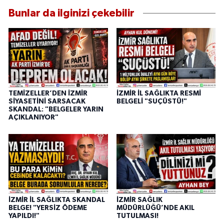
Bunlar da ilginizi çekebilir
TEMİZELLER’DEN İZMİR
İZMİR İL SAĞLIKTA RESMİ
SİYASETİNİ SARSACAK
BELGELİ "SUÇÜSTÜ!"
SKANDAL: "BELGELER YARIN
AÇIKLANIYOR"
İZMİR İL SAĞLIKTA SKANDAL
İZMİR SAĞLIK
BELGE! "YERSİZ ÖDEME
MÜDÜRLÜĞÜ’NDE AKIL
YAPILDI!"
TUTULMASI!