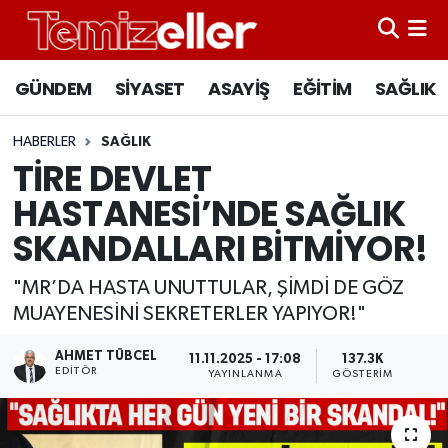
CANLI YAYIN
Hava Durumu
GÜNDEM
SİYASET
ASAYİŞ
EĞİTİM
SAĞLIK
GÜNDEM
Trafik Durumu
HABERLER
SAĞLIK
TİRE DEVLET
ASAYİŞ
Süper Lig Puan Durumu ve Fikstür
HASTANESİ’NDE SAĞLIK
EĞİTİM
Tüm Manşetler
SKANDALLARI BİTMİYOR!
SAĞLIK
Son Dakika Haberleri
"MR’DA HASTA UNUTTULAR, ŞİMDİ DE GÖZ
MUAYENESİNİ SEKRETERLER YAPIYOR!"
SİYASET
Haber Arşivi
AHMET TÜBCEL
11.11.2025 - 17:08
137.3K
EDITÖR
YAYINLANMA
GÖSTERIM