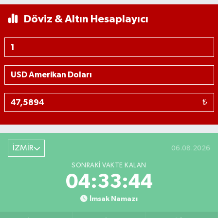
Döviz & Altın Hesaplayıcı
₺
İZMİR
06.08.2026
SONRAKI VAKTE KALAN
04:33:43
İmsak Namazı