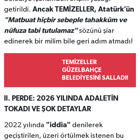
getirildi.
Ancak TEMİZELLER, Atatürk’ün
"Matbuat hiçbir sebeple tahakküm ve
nüfuza tabi tutulamaz"
sözünü şiar
edinerek bir milim bile geri adım atmadı!
TEMİZELLER
GÜZELBAHÇE
BELEDİYESİNİ SALLADI!
II. PERDE: 2026 YILINDA ADALETİN
TOKADI VE ŞOK DETAYLAR
2022 yılında
"iddia"
denilerek
geçiştirilen, üzeri örtülmek istenen bu