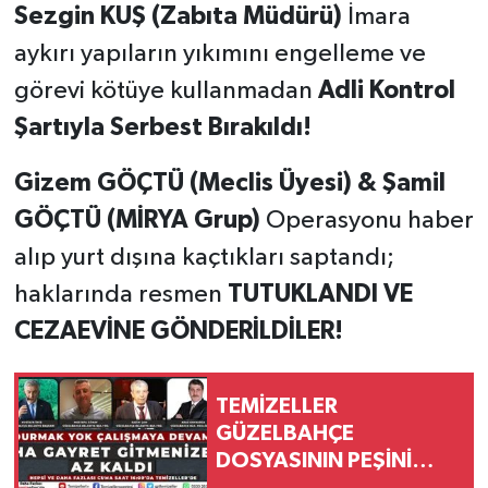
Sezgin KUŞ (Zabıta Müdürü)
İmara
aykırı yapıların yıkımını engelleme ve
görevi kötüye kullanmadan
Adli Kontrol
Şartıyla Serbest Bırakıldı!
Gizem GÖÇTÜ (Meclis Üyesi) & Şamil
GÖÇTÜ (MİRYA Grup)
Operasyonu haber
alıp yurt dışına kaçtıkları saptandı;
haklarında resmen
TUTUKLANDI VE
CEZAEVİNE GÖNDERİLDİLER!
TEMİZELLER
GÜZELBAHÇE
DOSYASININ PEŞİNİ
BIRAKMIYOR