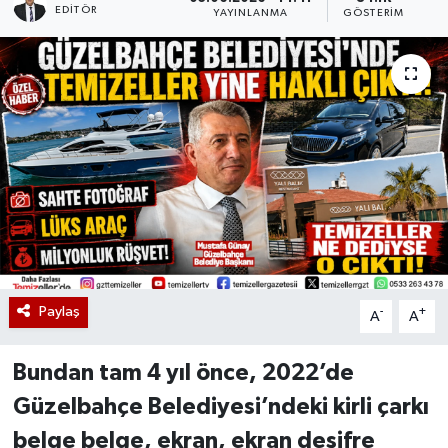
EDITÖR
YAYINLANMA
GÖSTERIM
Paylaş
-
+
A
A
Bundan tam 4 yıl önce, 2022’de
Güzelbahçe Belediyesi’ndeki kirli çarkı
belge belge, ekran, ekran deşifre