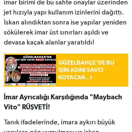
imar birimi de bu sahte onaylar üzerinden
jet hızıyla yapı kullanım izinlerini dağıttı.
İskan alındıktan sonra ise yapılar yeniden
sökülerek imar üst sınırları aşıldı ve
devasa kaçak alanlar yaratıldı!
GÜZELBAHÇE'DE BU
İŞİN ADINI SAVCI
KOYACAK...!
İmar Ayrıcalığı Karşılığında "Maybach
Vito" RÜŞVETİ!
Tanık ifadelerinde, imara aykırı büyük