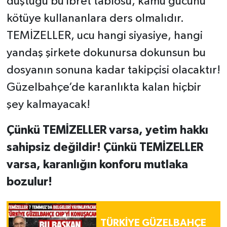
düştüğü bu ibret tablosu, kamu gücünü
kötüye kullananlara ders olmalıdır.
TEMİZELLER, ucu hangi siyasiye, hangi
yandaş şirkete dokunursa dokunsun bu
dosyanın sonuna kadar takipçisi olacaktır!
Güzelbahçe’de karanlıkta kalan hiçbir
şey kalmayacak!
Çünkü TEMİZELLER varsa, yetim hakkı
sahipsiz değildir! Çünkü TEMİZELLER
varsa, karanlığın konforu mutlaka
bozulur!
TÜRKİYE GÜZELBAHÇE