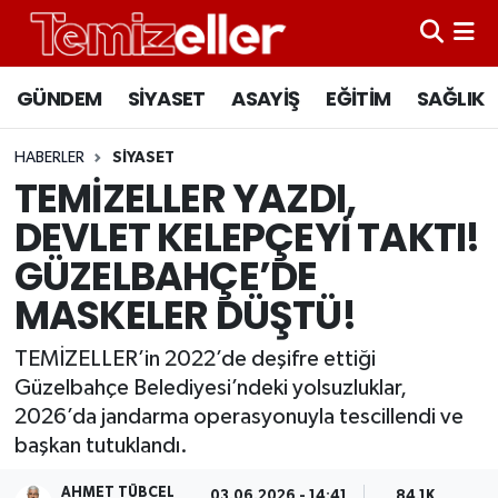
CANLI YAYIN
Hava Durumu
GÜNDEM
SİYASET
ASAYİŞ
EĞİTİM
SAĞLIK
GÜNDEM
Trafik Durumu
HABERLER
SİYASET
TEMİZELLER YAZDI,
ASAYİŞ
Süper Lig Puan Durumu ve Fikstür
DEVLET KELEPÇEYİ TAKTI!
EĞİTİM
Tüm Manşetler
GÜZELBAHÇE’DE
MASKELER DÜŞTÜ!
SAĞLIK
Son Dakika Haberleri
TEMİZELLER’in 2022’de deşifre ettiği
SİYASET
Haber Arşivi
Güzelbahçe Belediyesi’ndeki yolsuzluklar,
2026’da jandarma operasyonuyla tescillendi ve
başkan tutuklandı.
AHMET TÜBCEL
03.06.2026 - 14:41
84.1K