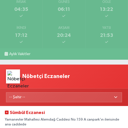
İMSAK
GÜNEŞ
ÖĞLE
04:35
06:11
13:22
İKINDI
AKŞAM
YATSI
17:12
20:24
21:53
Aylık Vakitler
Nöbetçi Eczaneler
Sümbül Eczanesi
Yamanevler Mahallesi Alemdağ Caddesi No:159 A canpark'ın ilerisinde
ana caddede