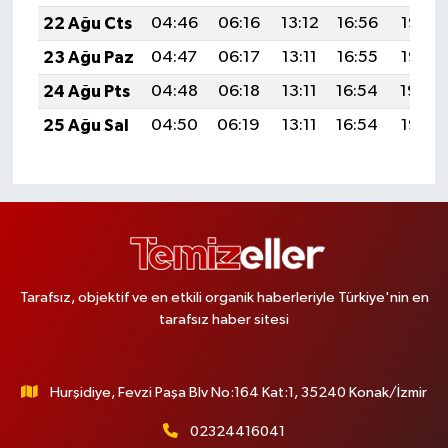
22 Ağu Cts
04:46
06:16
13:12
16:56
19:57
23 Ağu Paz
04:47
06:17
13:11
16:55
19:56
24 Ağu Pts
04:48
06:18
13:11
16:54
19:54
25 Ağu Sal
04:50
06:19
13:11
16:54
19:53
Tarafsız, objektif ve en etkili organik haberleriyle Türkiye'nin en
tarafsız haber sitesi
Hurşidiye, Fevzi Paşa Blv No:164 Kat:1, 35240 Konak/İzmir
02324416041