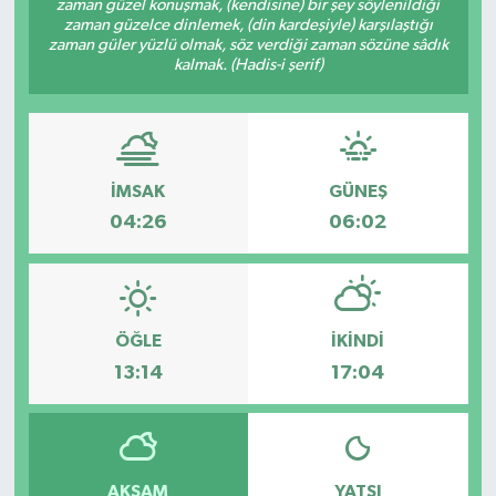
zaman güzel konuşmak, (kendisine) bir şey söylenildiği
zaman güzelce dinlemek, (din kardeşiyle) karşılaştığı
zaman güler yüzlü olmak, söz verdiği zaman sözüne sâdık
kalmak. (Hadis-i şerif)
İMSAK
GÜNEŞ
04:26
06:02
ÖĞLE
İKINDI
13:14
17:04
AKŞAM
YATSI