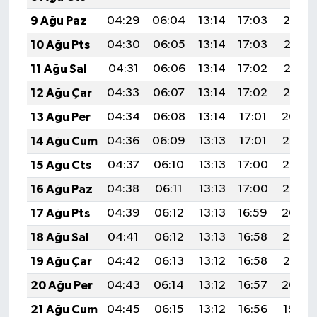
9 Ağu Paz
04:29
06:04
13:14
17:03
20:14
10 Ağu Pts
04:30
06:05
13:14
17:03
20:13
11 Ağu Sal
04:31
06:06
13:14
17:02
20:12
12 Ağu Çar
04:33
06:07
13:14
17:02
20:10
13 Ağu Per
04:34
06:08
13:14
17:01
20:09
14 Ağu Cum
04:36
06:09
13:13
17:01
20:08
15 Ağu Cts
04:37
06:10
13:13
17:00
20:07
16 Ağu Paz
04:38
06:11
13:13
17:00
20:05
17 Ağu Pts
04:39
06:12
13:13
16:59
20:04
18 Ağu Sal
04:41
06:12
13:13
16:58
20:03
19 Ağu Çar
04:42
06:13
13:12
16:58
20:01
20 Ağu Per
04:43
06:14
13:12
16:57
20:00
21 Ağu Cum
04:45
06:15
13:12
16:56
19:59