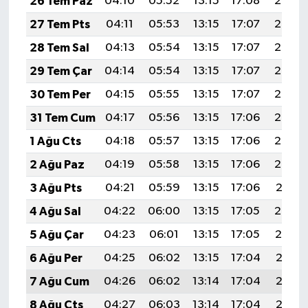
26 Tem Paz
04:10
05:52
13:15
17:08
20:28
27 Tem Pts
04:11
05:53
13:15
17:07
20:28
28 Tem Sal
04:13
05:54
13:15
17:07
20:27
29 Tem Çar
04:14
05:54
13:15
17:07
20:26
30 Tem Per
04:15
05:55
13:15
17:07
20:25
31 Tem Cum
04:17
05:56
13:15
17:06
20:24
1 Ağu Cts
04:18
05:57
13:15
17:06
20:23
2 Ağu Paz
04:19
05:58
13:15
17:06
20:22
3 Ağu Pts
04:21
05:59
13:15
17:06
20:21
4 Ağu Sal
04:22
06:00
13:15
17:05
20:20
5 Ağu Çar
04:23
06:01
13:15
17:05
20:19
6 Ağu Per
04:25
06:02
13:15
17:04
20:18
7 Ağu Cum
04:26
06:02
13:14
17:04
20:16
8 Ağu Cts
04:27
06:03
13:14
17:04
20:15