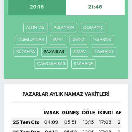
20:16
21:46
ALTINTAŞ
ASLANAPA
DOMANİÇ
DUMLUPINAR
EMET
GEDİZ
HİSARCIK
KÜTAHYA
PAZARLAR
SİMAV
TAVŞANLI
ÇAVDARHİSAR
ŞAPHANE
PAZARLAR AYLIK NAMAZ VAKITLERI
İMSAK
GÜNEŞ
ÖĞLE
İKINDI
AKŞA
25 Tem Cts
04:09
05:51
13:15
17:08
20:29