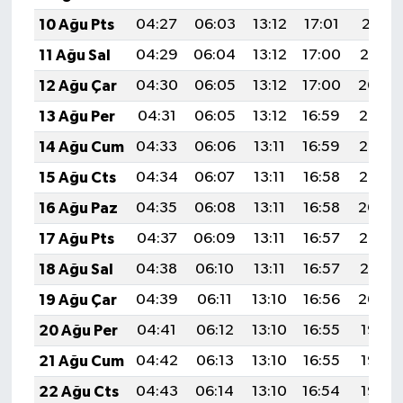
10 Ağu Pts
04:27
06:03
13:12
17:01
20:11
11 Ağu Sal
04:29
06:04
13:12
17:00
20:10
12 Ağu Çar
04:30
06:05
13:12
17:00
20:09
13 Ağu Per
04:31
06:05
13:12
16:59
20:08
14 Ağu Cum
04:33
06:06
13:11
16:59
20:06
15 Ağu Cts
04:34
06:07
13:11
16:58
20:05
16 Ağu Paz
04:35
06:08
13:11
16:58
20:04
17 Ağu Pts
04:37
06:09
13:11
16:57
20:02
18 Ağu Sal
04:38
06:10
13:11
16:57
20:01
19 Ağu Çar
04:39
06:11
13:10
16:56
20:00
20 Ağu Per
04:41
06:12
13:10
16:55
19:58
21 Ağu Cum
04:42
06:13
13:10
16:55
19:57
22 Ağu Cts
04:43
06:14
13:10
16:54
19:55