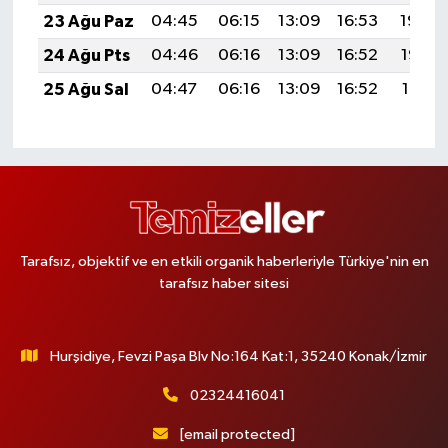
23 Ağu Paz
04:45
06:15
13:09
16:53
19:54
24 Ağu Pts
04:46
06:16
13:09
16:52
19:53
25 Ağu Sal
04:47
06:16
13:09
16:52
19:51
Tarafsız, objektif ve en etkili organik haberleriyle Türkiye'nin en
tarafsız haber sitesi
Hurşidiye, Fevzi Paşa Blv No:164 Kat:1, 35240 Konak/İzmir
02324416041
[email protected]