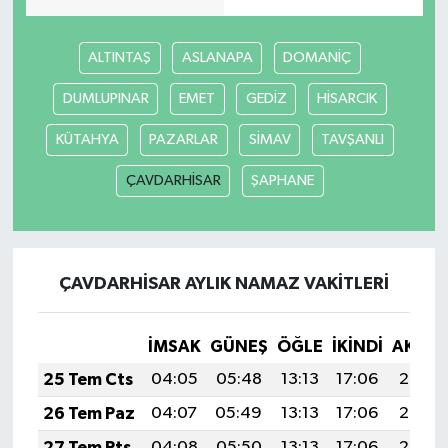
ALTINTAŞ
ASLANAPA
DOMANİÇ
DUMLUPINAR
EMET
GEDİZ
HİSARCIK
KÜTAHYA
PAZARLAR
SİMAV
TAVŞANLI
ÇAVDARHİSAR
ŞAPHANE
ÇAVDARHİSAR AYLIK NAMAZ VAKITLERI
İMSAK
GÜNEŞ
ÖĞLE
İKINDI
AKŞA
25 Tem Cts
04:05
05:48
13:13
17:06
20:28
26 Tem Paz
04:07
05:49
13:13
17:06
20:27
27 Tem Pts
04:08
05:50
13:13
17:06
20:26