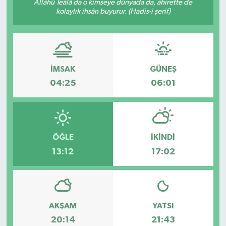
Allâhü Teâlâ da o kimseye dünyada da, âhirette de
kolaylık ihsân buyurur. (Hadis-i şerif)
İMSAK
GÜNEŞ
04:25
06:01
ÖĞLE
İKINDI
13:12
17:02
AKŞAM
YATSI
20:14
21:43