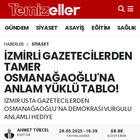
CANLI YAYIN
Hava Durumu
GÜNDEM
SİYASET
ASAYİŞ
EĞİTİM
SAĞLIK
GÜNDEM
Trafik Durumu
HABERLER
SİYASET
İZMİRLİ GAZETECİLERDEN
ASAYİŞ
Süper Lig Puan Durumu ve Fikstür
TAMER
EĞİTİM
Tüm Manşetler
OSMANAĞAOĞLU'NA
ANLAM YÜKLÜ TABLO!
SAĞLIK
Son Dakika Haberleri
İZMİR USTA GAZETECİLERDEN
SİYASET
Haber Arşivi
OSMANAĞAOĞLU’NA DEMOKRASİ VURGULU
ANLAMLI HEDİYE
AHMET TÜBCEL
29.05.2025 - 16:39
68.8K
EDITÖR
YAYINLANMA
GÖSTERIM