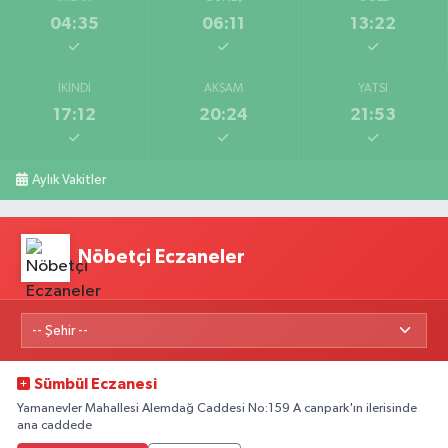
04:35
06:11
13:22
İKINDI
AKŞAM
YATSI
17:12
20:24
21:53
Aylık Vakitler
Nöbetçi Eczaneler
Sümbül Eczanesi
Yamanevler Mahallesi Alemdağ Caddesi No:159 A canpark'ın ilerisinde
ana caddede