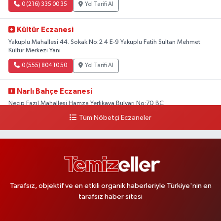
0 (216) 335 00 35
Yol Tarifi Al
Kültür Eczanesi
Yakuplu Mahallesi 44. Sokak No:2 4 E-9 Yakuplu Fatih Sultan Mehmet
Kültür Merkezi Yanı
0 (555) 804 10 50
Yol Tarifi Al
Narlı Bahçe Eczanesi
Necip Fazıl Mahallesi Hamza Yerlikaya Bulvarı No:70 BC
Tüm Nöbetçi Eczaneler
0 (216) 784 50 77
Yol Tarifi Al
Erenköy Rüzgar Eczanesi
Erenköy Mahallesi Kantarcırıza Sokak No:23 B
0 (543) 576 82 04
Yol Tarifi Al
Tarafsız, objektif ve en etkili organik haberleriyle Türkiye'nin en
tarafsız haber sitesi
Serenay Eczanesi
Mimar Sinan Merkez Mahallesi Bayar Sokak No:35 A MİMARSİNAN
DEVLET HASTANESİNİN ÜST GEÇİDİNDEN KARŞI YOLA GEÇİNCE 200M