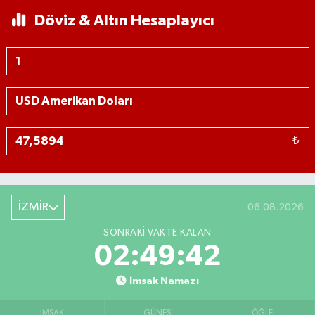
Döviz & Altın Hesaplayıcı
₺
İZMİR
06.08.2026
SONRAKI VAKTE KALAN
02:49:41
İmsak Namazı
İMSAK
GÜNEŞ
ÖĞLE