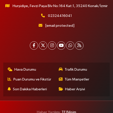
YÜRÜME MESAFESİ
Hurşidiye, Fevzi Paşa Blv No:164 Kat:1, 35240 Konak/İzmir
0 (551) 362 34 77
Yol Tarifi Al
02324416041
Ümit Eczanesi
[email protected]
Merkez Mahallesi Eski Edirne Cad. No:1175 A Arnavutköy Tıp Merkezi
bitişiği. Faruk Güllüoğlu ve Flo ayakkabıcılık karşısı. Arnavutkoy Devlet
Hastahanesine 1 dakika yürüme mesafesi
0 (541) 342 54 90
Yol Tarifi Al
Nihal Eczanesi
Sütlüce Mahallesi Talip Paşa Sokak 14 Sağlık Ocağına Paralel Sokakta
Hava Durumu
Trafik Durumu
Bademlik Cami Karşısı
0 (212) 255 78 99
Yol Tarifi Al
Puan Durumu ve Fikstür
Tüm Manşetler
Son Dakika Haberleri
Haber Arşivi
Öğütcü Eczanesi
Kirazlı Mahallesi 1171. Sokak 19 A
0 (212) 625 09 22
Yol Tarifi Al
Haber Yazılımı:
TE Bilişim