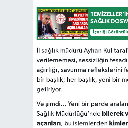
TEMİZELLER’İ
SAĞLIK DOSYA
İçeriği Görüntül
İl sağlık müdürü Ayhan Kul taraf
verilememesi, sessizliğin tesad
ağırlığı, savunma reflekslerini 
bir başlık; her başlık, yeni bir 
getiriyor.
Ve şimdi… Yeni bir perde aral
Sağlık Müdürlüğü’nde
bilerek 
açanları
, bu işlemlerden
kimler