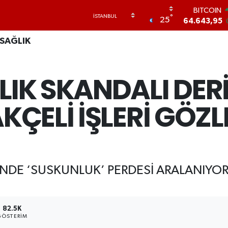
64.643,95
DOLAR
°
25
47,6006
0
EURO
SAĞLIK
55,0250
0
STERLİN
64,2398
0
LIK SKANDALI DER
GRAM ALTI
6500.87
0
AKÇELİ İŞLERİ GÖZ
BİST100
13.799
7
NDE ‘SUSKUNLUK’ PERDESİ ARALANIYOR:
82.5K
GÖSTERIM