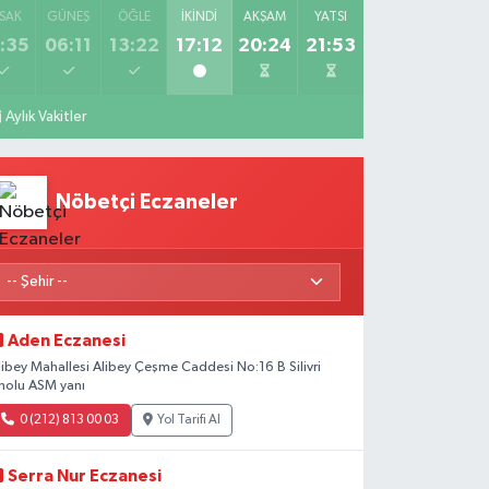
SAK
GÜNEŞ
ÖĞLE
İKINDI
AKŞAM
YATSI
:35
06:11
13:22
17:12
20:24
21:53
Aylık Vakitler
Nöbetçi Eczaneler
Aden Eczanesi
libey Mahallesi Alibey Çeşme Caddesi No:16 B Silivri
nolu ASM yanı
0 (212) 813 00 03
Yol Tarifi Al
Serra Nur Eczanesi