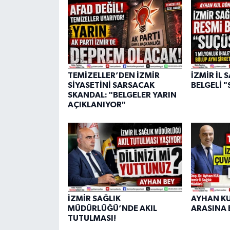
TEMİZELLER’DEN İZMİR
İZMİR İL 
SİYASETİNİ SARSACAK
BELGELİ 
SKANDAL: "BELGELER YARIN
AÇIKLANIYOR"
İZMİR SAĞLIK
AYHAN KU
MÜDÜRLÜĞÜ’NDE AKIL
ARASINA 
TUTULMASI!