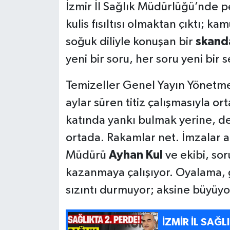
İzmir İl Sağlık Müdürlüğü’nde p
kulis fısıltısı olmaktan çıktı; 
soğuk diliyle konuşan bir
skanda
yeni bir soru, her soru yeni bir s
Temizeller Genel Yayın Yönetme
aylar süren titiz çalışmasıyla o
katında yankı bulmak yerine, de
ortada. Rakamlar net. İmzalar a
Müdürü
Ayhan Kul
ve ekibi, so
kazanmaya çalışıyor. Oyalama, 
sızıntı durmuyor; aksine büyüyo
İZMİR İL SAĞL