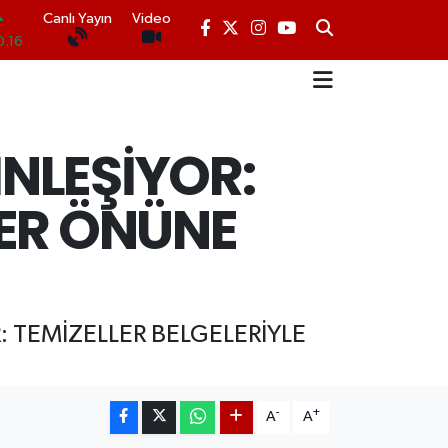
0.16
Canlı Yayın
Video
.06
.02
.2
İNLEŞİYOR:
N
.12
LER ÖNÜNE
0
 TEMİZELLER BELGELERİYLE
-
+
A
A