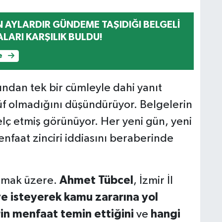
N AYLARDIR GÜNDEME TAŞIDIĞI BELGELİ
H
LARI KARŞILIK BULDU!
O
e
ından tek bir cümleyle dahi yanıt
A
K
üf olmadığını düşündürüyor. Belgelerin
I
felç etmiş görünüyor. Her yeni gün, yeni
menfaat zinciri iddiasını beraberinde
A
(
anmak üzere.
Ahmet Tübcel
, İzmir İl
S
ve isteyerek kamu zararına yol
in menfaat temin ettiğini
ve
hangi