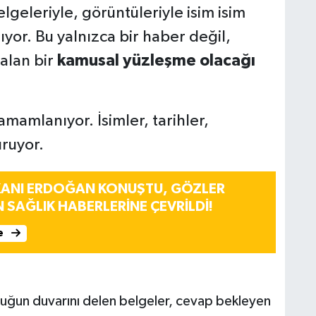
lgeleriyle, görüntüleriyle isim isim
T
T
or. Bu yalnızca bir haber değil,
k
çalan bir
kamusal yüzleşme olacağı
C
amamlanıyor. İsimler, tarihler,
M
M
uruyor.
ANI ERDOĞAN KONUŞTU, GÖZLER
N SAĞLIK HABERLERİNE ÇEVRİLDİ!
K
c
e
uğun duvarını delen belgeler, cevap bekleyen
Y
K