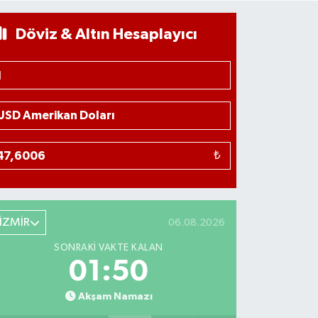
Döviz & Altın Hesaplayıcı
₺
İZMİR
06.08.2026
SONRAKI VAKTE KALAN
01:49
Akşam Namazı