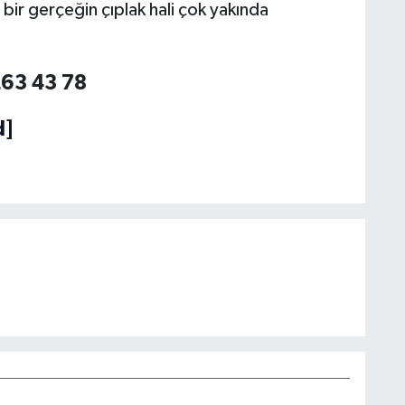
n bir gerçeğin çıplak hali çok yakında
ı
263 43 78
A
d]
N
K
S
D
ç
R
A