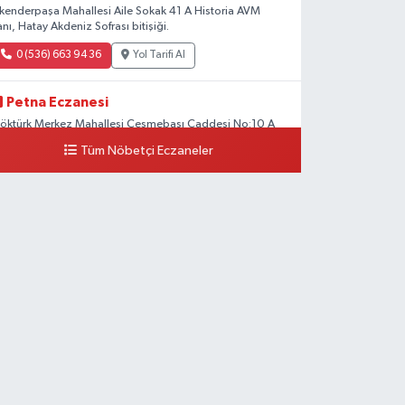
skenderpaşa Mahallesi Aile Sokak 41 A Historia AVM
anı, Hatay Akdeniz Sofrası bitişiği.
0 (536) 663 94 36
Yol Tarifi Al
Petna Eczanesi
öktürk Merkez Mahallesi Çeşmebaşı Caddesi No:10 A
Tüm Nöbetçi Eczaneler
0 (212) 360 18 23
Yol Tarifi Al
Sacide Eczanesi
arlıktepe Mahallesi Soğanlık Caddesi No:34 A
0 (216) 504 24 53
Yol Tarifi Al
Bulvar Eczanesi
hmet Yesevi Mahallesi Abbas Medeni Sokak 17 A Çiftlik
öprüsünü geçtikten sonra Harman Mobilya arkası,
ulumba mevki, ECZANELER BÖLGESİ (GÜNEŞ, BULVAR,
İĞDEM, DEVA ECZANELERİ) eski gazi sağlık o
0 (216) 208 59 51
Yol Tarifi Al