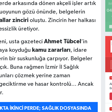
erde arkasında dönen akçeli işler artık
İM
04
kamuoyunun gözü önünde, belgelerin
llar zinciri
oluştu. Zincirin her halkası
essizlik üretiyor.
ni, usta gazeteci
Ahmet Tübcel
’in
rtaya koyduğu
kamu zararları
, idare
rin bir suskunluğa çarpıyor. Belgeler
çık. Buna rağmen İzmir İl Sağlık
runları çözmek yerine zaman
geciktirme ve hasar kontrolü… Ancak
A
8
r.
IKTA İKİNCİ PERDE; SAĞLIK DOSYASINDA