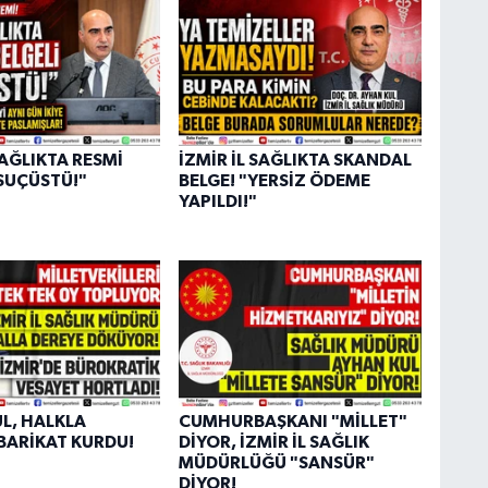
M
P
SAĞLIKTA RESMİ
İZMİR İL SAĞLIKTA SKANDAL
"SUÇÜSTÜ!"
BELGE! "YERSİZ ÖDEME
YAPILDI!"
S
M
T
O
Ç
K
L, HALKLA
CUMHURBAŞKANI "MİLLET"
Ç
BARİKAT KURDU!
DİYOR, İZMİR İL SAĞLIK
MÜDÜRLÜĞÜ "SANSÜR"
DİYOR!