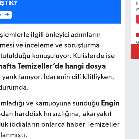
IŞTIK?
İ
y
e
lemlerle ilgili önleyici adımların
G
enmesi ve inceleme ve soruşturma
 tutulduğu konuşuluyor. Kulislerde ise
hafta Temizeller’de hangi dosya
ankılanıyor. İdarenin dili kilitliyken,
K
ş durumda.
ımladığı ve kamuoyuna sunduğu
Engin
A
dan harddisk hırsızlığına, akaryakıt
k
T
luk iddiaların onlarca haber Temizeller
Ç
lanmıştı.