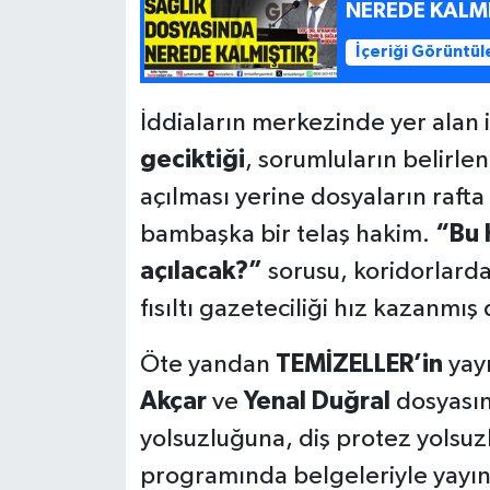
NEREDE KALM
İçeriği Görüntül
İddiaların merkezinde yer alan iş
geciktiği
, sorumluların belirl
açılması yerine dosyaların rafta
bambaşka bir telaş hakim.
“Bu 
açılacak?”
sorusu, koridorlarda y
fısıltı gazeteciliği hız kazanmı
Öte yandan
TEMİZELLER’in
yay
Akçar
ve
Yenal
Duğral
dosyasın
yolsuzluğuna, diş protez yolsuz
programında belgeleriyle yayın