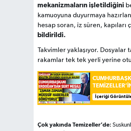
mekanizmaların işletildiğini
be
kamuoyuna duyurmaya hazırlanıy
hesap soran, iz süren, kapıları 
bildirildi.
Takvimler yaklaşıyor. Dosyalar t
rakamlar tek tek yerli yerine ot
CUMHURBAŞK
TEMİZELLER’İ
İçeriği Görüntül
Çok yakında Temizeller’de:
Suskunl