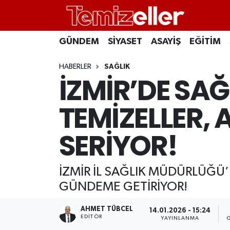
CANLI YAYIN
Hava Durumu
GÜNDEM
SİYASET
ASAYİŞ
EĞİTİM
GÜNDEM
Trafik Durumu
HABERLER
SAĞLIK
İZMİR’DE SAĞ
ASAYİŞ
Süper Lig Puan Durumu ve Fikstür
TEMİZELLER, 
EĞİTİM
Tüm Manşetler
SERİYOR!
SAĞLIK
Son Dakika Haberleri
İZMİR İL SAĞLIK MÜDÜRLÜĞÜ’
SİYASET
Haber Arşivi
GÜNDEME GETİRİYOR!
AHMET TÜBCEL
14.01.2026 - 15:24
EDITÖR
YAYINLANMA