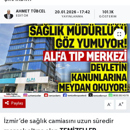
AHMET TÜBCEL
20.01.2026 - 17:42
101.1K
EDITÖR
YAYINLANMA
GÖSTERIM
Paylaş
-
+
A
A
İzmir’de sağlık camiasını uzun süredir