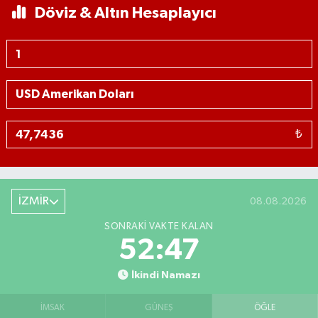
Döviz & Altın Hesaplayıcı
₺
İZMİR
08.08.2026
SONRAKI VAKTE KALAN
52:46
İkindi Namazı
İMSAK
GÜNEŞ
ÖĞLE