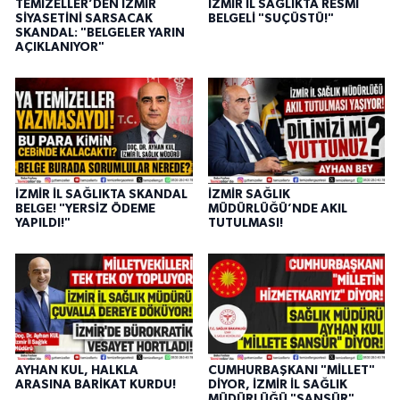
TEMİZELLER’DEN İZMİR
İZMİR İL SAĞLIKTA RESMİ
SİYASETİNİ SARSACAK
BELGELİ "SUÇÜSTÜ!"
SKANDAL: "BELGELER YARIN
AÇIKLANIYOR"
İZMİR İL SAĞLIKTA SKANDAL
İZMİR SAĞLIK
BELGE! "YERSİZ ÖDEME
MÜDÜRLÜĞÜ’NDE AKIL
YAPILDI!"
TUTULMASI!
AYHAN KUL, HALKLA
CUMHURBAŞKANI "MİLLET"
ARASINA BARİKAT KURDU!
DİYOR, İZMİR İL SAĞLIK
MÜDÜRLÜĞÜ "SANSÜR"