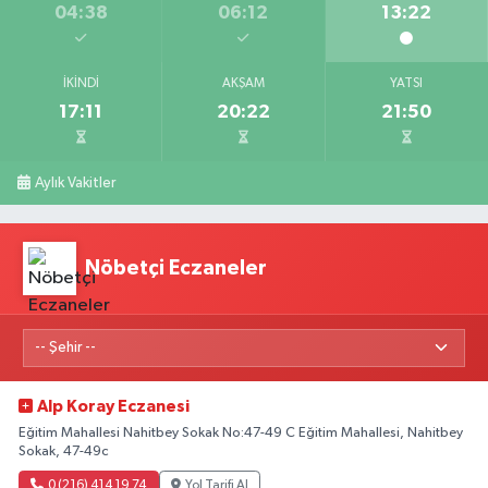
04:38
06:12
13:22
İKINDI
AKŞAM
YATSI
17:11
20:22
21:50
Aylık Vakitler
Nöbetçi Eczaneler
Alp Koray Eczanesi
Eğitim Mahallesi Nahitbey Sokak No:47-49 C Eğitim Mahallesi, Nahitbey
Sokak, 47-49c
0 (216) 414 19 74
Yol Tarifi Al