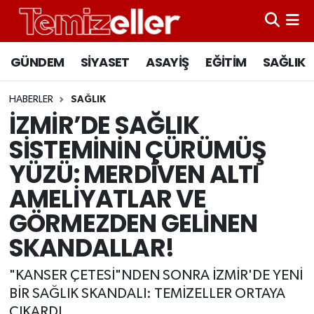
CANLI YAYIN
Hava Durumu
GÜNDEM
SİYASET
ASAYİŞ
EĞİTİM
SAĞLIK
GÜNDEM
Trafik Durumu
HABERLER
SAĞLIK
İZMİR’DE SAĞLIK
ASAYİŞ
Süper Lig Puan Durumu ve Fikstür
SİSTEMİNİN ÇÜRÜMÜŞ
EĞİTİM
Tüm Manşetler
YÜZÜ: MERDİVEN ALTI
AMELİYATLAR VE
SAĞLIK
Son Dakika Haberleri
GÖRMEZDEN GELİNEN
SİYASET
Haber Arşivi
SKANDALLAR!
"KANSER ÇETESİ"NDEN SONRA İZMİR'DE YENİ
BİR SAĞLIK SKANDALI: TEMİZELLER ORTAYA
ÇIKARDI...