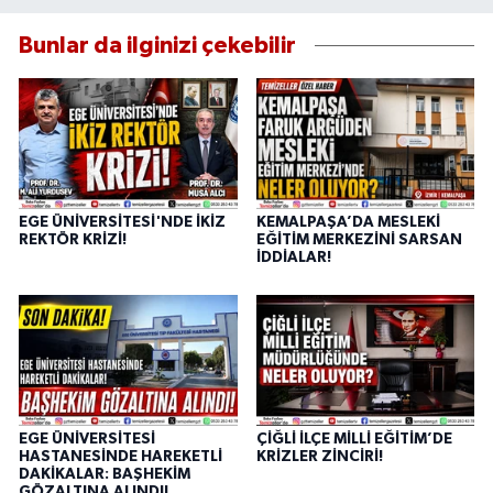
Bunlar da ilginizi çekebilir
EGE ÜNİVERSİTESİ'NDE İKİZ
KEMALPAŞA’DA MESLEKİ
REKTÖR KRİZİ!
EĞİTİM MERKEZİNİ SARSAN
İDDİALAR!
EGE ÜNİVERSİTESİ
ÇİĞLİ İLÇE MİLLİ EĞİTİM’DE
HASTANESİNDE HAREKETLİ
KRİZLER ZİNCİRİ!
DAKİKALAR: BAŞHEKİM
GÖZALTINA ALINDI!