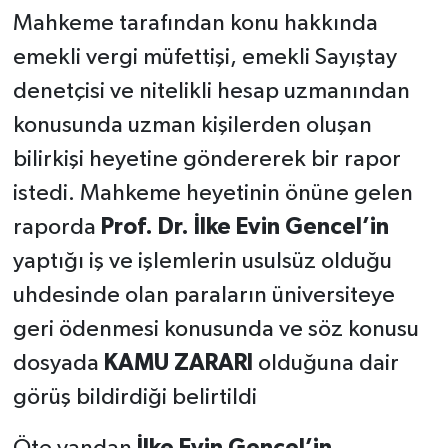
USULSÜZLÜKLERİ
Mahkeme tarafından konu hakkında
BELGELERİYLE GÖZLER
ÖNÜNE SERDİ
emekli vergi müfettişi, emekli Sayıştay
denetçisi ve nitelikli hesap uzmanından
konusunda uzman kişilerden oluşan
bilirkişi heyetine göndererek bir rapor
istedi. Mahkeme heyetinin önüne gelen
raporda
Prof. Dr. İlke Evin Gencel’in
yaptığı iş ve işlemlerin usulsüz olduğu
uhdesinde olan paraların üniversiteye
geri ödenmesi konusunda ve söz konusu
dosyada
KAMU ZARARI
olduğuna dair
görüş bildirdiği belirtildi