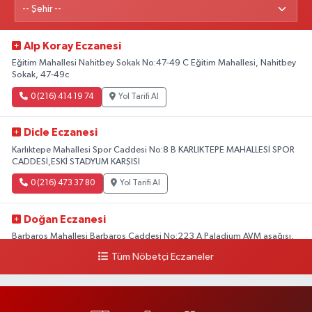
Alp Koray Eczanesi
Eğitim Mahallesi Nahitbey Sokak No:47-49 C Eğitim Mahallesi, Nahitbey
Sokak, 47-49c
0 (216) 414 19 74
Yol Tarifi Al
Dicle Eczanesi
Karlıktepe Mahallesi Spor Caddesi No:8 B KARLIKTEPE MAHALLESİ SPOR
CADDESİ,ESKİ STADYUM KARŞISI
0 (216) 473 37 80
Yol Tarifi Al
Doğan Eczanesi
Barbaros Mahallesi Barbaros Caddesi No:223 A Paladium AVM aşağısı,
Mersinli Ciğerci Apo ve 32. Noter arası
Tüm Nöbetçi Eczaneler
0 (216) 315 64 48
Yol Tarifi Al
Mali Eczanesi