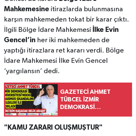
Mahkemesine
itirazlarda bulunmasına
karşın mahkemeden tokat bir karar çıktı.
İlgili Bölge İdare Mahkemesi
İlke Evin
Gencel’in
her iki mahkemeden de
yaptığı itirazlara ret kararı verdi. Bölge
İdare Mahkemesi İlke Evin Gencel
‘yargılansın’ dedi.
GAZETECİ AHMET
TÜBCEL İZMİR
DEMOKRASİ
ÜNİVERSİTESİ’NDEKİ
ERASMUS
"KAMU ZARARI OLUŞMUŞTUR"
PROJESİNDEKİ