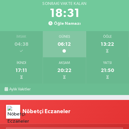
SONRAKI VAKTE KALAN
18:30
Öğle Namazı
İMSAK
GÜNEŞ
ÖĞLE
04:38
06:12
13:22
İKINDI
AKŞAM
YATSI
17:11
20:22
21:50
Aylık Vakitler
Nöbetçi Eczaneler