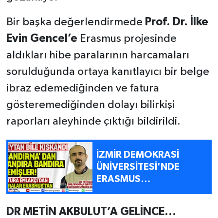
Bir başka değerlendirmede
Prof. Dr. İlke
Evin Gencel’e
Erasmus projesinde
aldıkları hibe paralarının harcamaları
sorulduğunda ortaya kanıtlayıcı bir belge
ibraz edemediğinden ve fatura
gösteremediğinden dolayı bilirkişi
raporları aleyhinde çıktığı bildirildi.
İZMİR DEMOKRASİ
ÜNİVERSİTESİ'NDE
ERASMUS
PROJELERİNDEKİ
USULSÜZLÜK VE
DR METİN AKBULUT’A GELİNCE...
SKANDALLAR GÜN