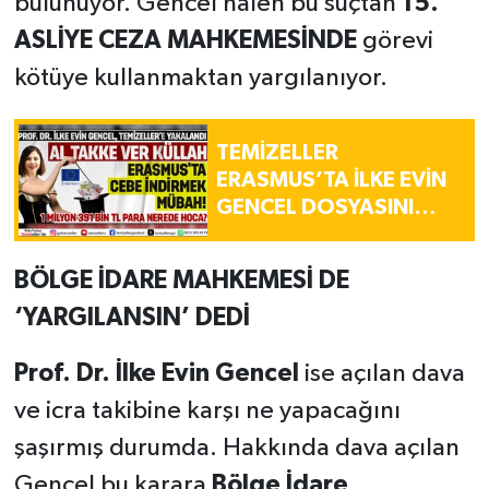
bulunuyor. Gencel halen bu suçtan
15.
ASLİYE CEZA MAHKEMESİNDE
görevi
kötüye kullanmaktan yargılanıyor.
TEMİZELLER
ERASMUS’TA İLKE EVİN
GENCEL DOSYASINI
AÇIYOR!
BÖLGE İDARE MAHKEMESİ DE
‘YARGILANSIN’ DEDİ
Prof. Dr. İlke Evin Gencel
ise açılan dava
ve icra takibine karşı ne yapacağını
şaşırmış durumda. Hakkında dava açılan
Gencel bu karara
Bölge İdare