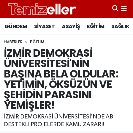
CANLI YAYIN
Hava Durumu
GÜNDEM
SİYASET
ASAYİŞ
EĞİTİM
SAĞLIK
GÜNDEM
Trafik Durumu
HABERLER
EĞİTİM
İZMİR DEMOKRASİ
ASAYİŞ
Süper Lig Puan Durumu ve Fikstür
ÜNİVERSİTESİ'NİN
EĞİTİM
Tüm Manşetler
BAŞINA BELA OLDULAR:
YETİMİN, ÖKSÜZÜN VE
SAĞLIK
Son Dakika Haberleri
ŞEHİDİN PARASINI
SİYASET
Haber Arşivi
YEMİŞLER!
İZMİR DEMOKRASİ ÜNİVERSİTESİ'NDE AB
DESTEKLİ PROJELERDE KAMU ZARARI!