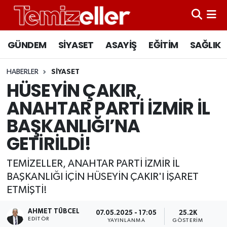
CANLI YAYIN
Hava Durumu
GÜNDEM
SİYASET
ASAYİŞ
EĞİTİM
SAĞLIK
GÜNDEM
Trafik Durumu
HABERLER
SİYASET
HÜSEYİN ÇAKIR,
ASAYİŞ
Süper Lig Puan Durumu ve Fikstür
ANAHTAR PARTİ İZMİR İL
EĞİTİM
Tüm Manşetler
BAŞKANLIĞI’NA
GETİRİLDİ!
SAĞLIK
Son Dakika Haberleri
TEMİZELLER, ANAHTAR PARTİ İZMİR İL
SİYASET
Haber Arşivi
BAŞKANLIĞI İÇİN HÜSEYİN ÇAKIR'I İŞARET
ETMİŞTİ!
AHMET TÜBCEL
07.05.2025 - 17:05
25.2K
EDITÖR
YAYINLANMA
GÖSTERIM