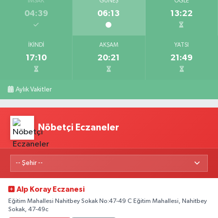
İMSAK
GÜNEŞ
ÖĞLE
04:39
06:13
13:22
İKINDI
AKŞAM
YATSI
17:10
20:21
21:49
Aylık Vakitler
Nöbetçi Eczaneler
Alp Koray Eczanesi
Eğitim Mahallesi Nahitbey Sokak No:47-49 C Eğitim Mahallesi, Nahitbey
Sokak, 47-49c