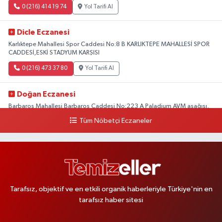
0 (216) 414 19 74
Yol Tarifi Al
Dicle Eczanesi
Karlıktepe Mahallesi Spor Caddesi No:8 B KARLIKTEPE MAHALLESİ SPOR
CADDESİ,ESKİ STADYUM KARŞISI
0 (216) 473 37 80
Yol Tarifi Al
Doğan Eczanesi
Barbaros Mahallesi Barbaros Caddesi No:223 A Paladium AVM aşağısı,
Mersinli Ciğerci Apo ve 32. Noter arası
Tüm Nöbetçi Eczaneler
0 (216) 315 64 48
Yol Tarifi Al
Mali Eczanesi
Merkez Mahallesi Tüloğlu Sokak No:4 A REŞİTPAŞACADDESİ QNB BANK
SOKAĞI REŞİTPAŞA DENİZKÖŞKLER SAĞLIK OCAĞI KARŞISI
Tarafsız, objektif ve en etkili organik haberleriyle Türkiye'nin en
0 (532) 711 72 17
Yol Tarifi Al
tarafsız haber sitesi
Boğaziçi Eczanesi