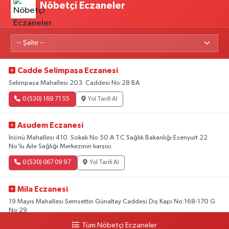
Nöbetçi Eczaneler
Cadde Selimpaşa Eczanesi
Selimpaşa Mahallesi 203. Caddesi No:28 BA
0 (530) 169 71 55
Yol Tarifi Al
Asudem Eczanesi
İnönü Mahallesi 410. Sokak No:50 A T.C Sağlık Bakanlığı Esenyurt 22
No'lu Aile Sağlığı Merkezinin karşısı.
0 (530) 067 09 97
Yol Tarifi Al
Mila Eczanesi
19 Mayıs Mahallesi Şemsettin Günaltay Caddesi Dış Kapı No:168-170 G
No:29
Tüm Nöbetçi Eczaneler
0 (216) 514 23 73
Yol Tarifi Al