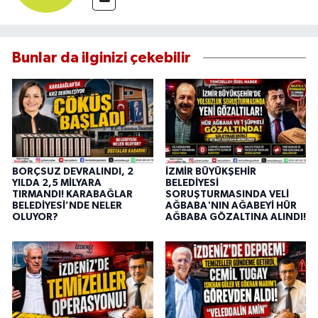
Bunlar da ilginizi çekebilir
BORÇSUZ DEVRALINDI, 2
İZMİR BÜYÜKŞEHİR
YILDA 2,5 MİLYARA
BELEDİYESİ
TIRMANDI! KARABAĞLAR
SORUŞTURMASINDA VELİ
BELEDİYESİ’NDE NELER
AĞBABA'NIN AĞABEYİ HÜR
OLUYOR?
AĞBABA GÖZALTINA ALINDI!