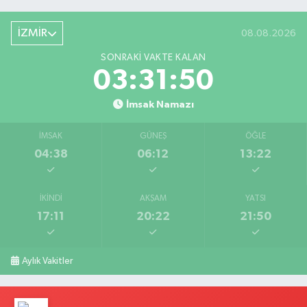
İZMİR
08.08.2026
SONRAKI VAKTE KALAN
03:31:50
İmsak Namazı
İMSAK
GÜNEŞ
ÖĞLE
04:38
06:12
13:22
İKINDI
AKŞAM
YATSI
17:11
20:22
21:50
Aylık Vakitler