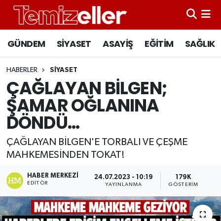
CANLI YAYIN
Hava Durumu
GÜNDEM
SİYASET
ASAYİŞ
EĞİTİM
SAĞLIK
GÜNDEM
Trafik Durumu
HABERLER
SİYASET
ÇAĞLAYAN BİLGEN;
ASAYİŞ
Süper Lig Puan Durumu ve Fikstür
ŞAMAR OĞLANINA
EĞİTİM
Tüm Manşetler
DÖNDÜ...
SAĞLIK
Son Dakika Haberleri
ÇAĞLAYAN BİLGEN'E TORBALI VE ÇEŞME
MAHKEMESİNDEN TOKAT!
SİYASET
Haber Arşivi
HABER MERKEZI
24.07.2023 - 10:19
179K
EDITÖR
YAYINLANMA
GÖSTERIM