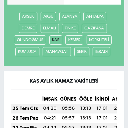
AKSEKİ
AKSU
ALANYA
ANTALYA
DEMRE
ELMALI
FİNİKE
GAZİPAŞA
GÜNDOĞMUŞ
KAŞ
KEMER
KORKUTELİ
KUMLUCA
MANAVGAT
SERİK
İBRADI
KAŞ AYLIK NAMAZ VAKITLERI
İMSAK
GÜNEŞ
ÖĞLE
İKINDI
AKŞA
25 Tem Cts
04:20
05:56
13:13
17:01
20:20
26 Tem Paz
04:21
05:57
13:13
17:01
20:20
27 Tem Pts
04:22
05:57
13:13
17:01
20:19