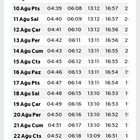
10 Ağu Pts
04:39
06:08
13:12
16:57
20:06
11 Ağu Sal
04:40
06:09
13:12
16:57
20:04
12 Ağu Çar
04:41
06:10
13:12
16:56
20:03
13 Ağu Per
04:42
06:11
13:11
16:56
20:02
14 Ağu Cum
04:43
06:12
13:11
16:55
20:01
15 Ağu Cts
04:45
06:12
13:11
16:55
20:00
16 Ağu Paz
04:46
06:13
13:11
16:54
19:59
17 Ağu Pts
04:47
06:14
13:11
16:54
19:57
18 Ağu Sal
04:48
06:15
13:10
16:53
19:56
19 Ağu Çar
04:49
06:16
13:10
16:53
19:55
20 Ağu Per
04:50
06:16
13:10
16:52
19:54
21 Ağu Cum
04:51
06:17
13:10
16:52
19:52
22 Ağu Cts
04:52
06:18
13:09
16:51
19:51