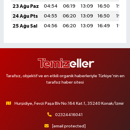
23 Ağu Paz
04:54
06:19
13:09
16:50
19:50
24 Ağu Pts
04:55
06:20
13:09
16:50
19:48
25 Ağu Sal
04:56
06:20
13:09
16:49
19:47
Tarafsız, objektif ve en etkili organik haberleriyle Türkiye'nin en
tarafsız haber sitesi
Hurşidiye, Fevzi Paşa Blv No:164 Kat:1, 35240 Konak/İzmir
02324416041
[email protected]