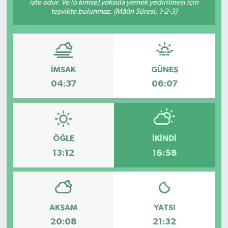
işte odur. Ve (o kimse) yoksula yemek yedirilmesi için
teşvikte bulunmaz. (Mâûn Sûresi, 1-2-3)
İMSAK
GÜNEŞ
04:37
06:07
ÖĞLE
İKINDI
13:12
16:58
AKŞAM
YATSI
20:08
21:32