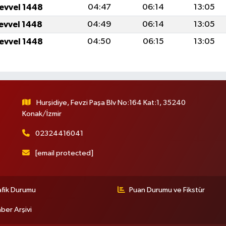
levvel 1448
04:47
06:14
13:05
levvel 1448
04:49
06:14
13:05
levvel 1448
04:50
06:15
13:05
Hurşidiye, Fevzi Paşa Blv No:164 Kat:1, 35240
Konak/İzmir
02324416041
[email protected]
afik Durumu
Puan Durumu ve Fikstür
ber Arşivi