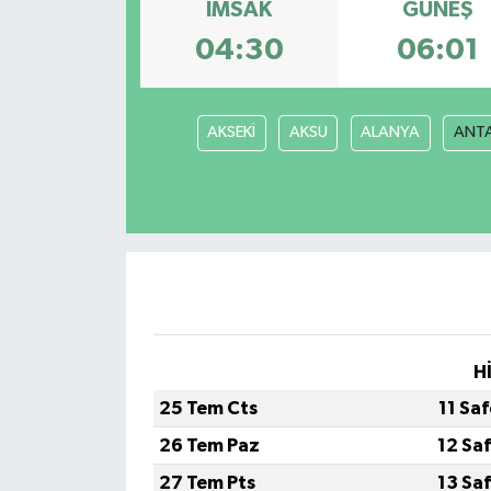
İMSAK
GÜNEŞ
04:30
06:01
AKSEKİ
AKSU
ALANYA
ANT
H
25 Tem Cts
11 Sa
26 Tem Paz
12 Sa
27 Tem Pts
13 Sa