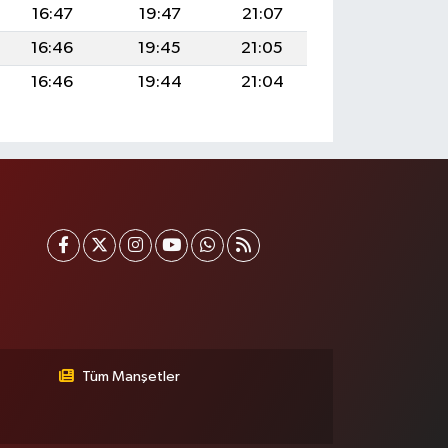
16:47
19:47
21:07
16:46
19:45
21:05
16:46
19:44
21:04
Tüm Manşetler