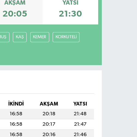
AKŞAM
YATSI
20:05
21:30
MUŞ
KAŞ
KEMER
KORKUTELİ
İKINDI
AKŞAM
YATSI
16:58
20:18
21:48
16:58
20:17
21:47
16:58
20:16
21:46