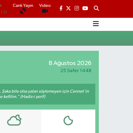
Canlı Yayın
Video
1.11
.18
.32
.38
N
.03
8 Ağustos 2026
25 Safer 1448
14
m. Şaka bile olsa yalan söylemeyen için Cennet'in
 kefilim." (Hadis-i şerif)