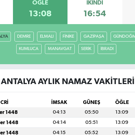
ÖĞLE
İKINDI
13:08
16:54
ALYA
DEMRE
ELMALI
FİNİKE
GAZİPAŞA
GÜNDOĞ
KUMLUCA
MANAVGAT
SERİK
İBRADI
ANTALYA AYLIK NAMAZ VAKITLERI
İCRİ
İMSAK
GÜNEŞ
ÖĞLE
fer 1448
04:13
05:50
13:09
fer 1448
04:14
05:51
13:09
fer 1448
04:15
05:52
13:09