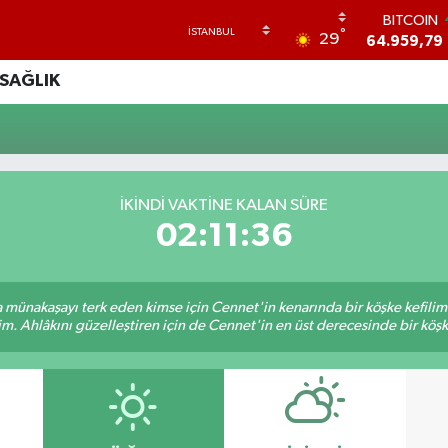
BITCOIN
°
29
64.959,79
DOLAR
SAĞLIK
47,7436
0
EURO
55,2510
0
STERLİN
64,4811
0
GRAM ALTI
İKINDI VAKTINE KALAN SÜRE
6660.55
0
02:11:36
BİST100
13.779
-
sa münakaşayı terk eden kimse için Cennet'in kenarında bir köşke kefili
im. Ahlâkını güzelleştiren için de Cennet'in en üst derecesinde bir köşke