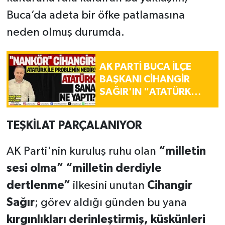
Buca’da adeta bir öfke patlamasına
neden olmuş durumda.
AK PARTİ BUCA İLÇE
BAŞKANI CİHANGİR
SAĞIR'IN "ATATÜRK
ALERJİSİ" TARTIŞMASI
BÜYÜYOR
TEŞKİLAT PARÇALANIYOR
AK Parti'nin kuruluş ruhu olan
“milletin
sesi olma” “milletin derdiyle
dertlenme”
ilkesini unutan
Cihangir
Sağır
; görev aldığı günden bu yana
kırgınlıkları derinleştirmiş, küskünleri