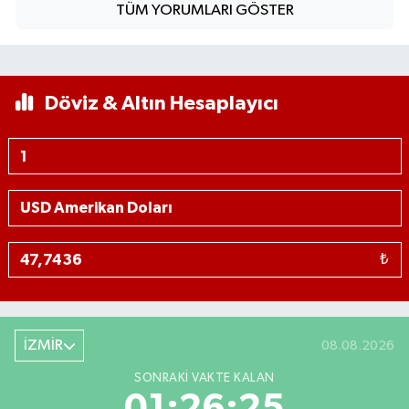
TÜM YORUMLARI GÖSTER
Döviz & Altın Hesaplayıcı
₺
İZMİR
08.08.2026
SONRAKI VAKTE KALAN
01:26:24