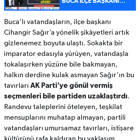
BUCA İLÇE BAŞKANI
OLMAK, PARTİNİN
SAHİBİ OLDUĞUN
Buca’lı vatandaşların, ilçe başkanı
ANLAMINA GELMEZ!
Cihangir Sağır’a yönelik şikâyetleri artık
gizlenemez boyuta ulaştı. Sokakta bir
imparator edasıyla yürüyen, vatandaşla
tokalaşırken yüzüne bile bakmayan,
halkın derdine kulak asmayan Sağır’ın bu
tavırları
AK Parti’ye gönül vermiş
seçmenleri bile partiden uzaklaştırdı
.
Randevu taleplerini öteleyen, teşkilat
mensuplarını muhatap almayan, partili
vatandaşları umursamaz tavırları, istişare
kültürünü rafa kaldıran bu yaklaşım,