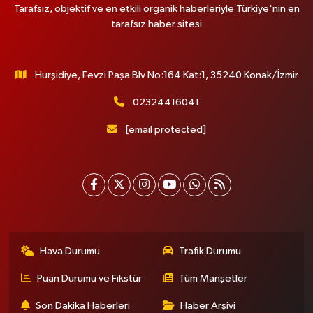
Tarafsız, objektif ve en etkili organik haberleriyle Türkiye'nin en
0 (532) 711 72 17
Yol Tarifi Al
tarafsız haber sitesi
Boğaziçi Eczanesi
Mimar Sinan Mahallesi Dr. Fahri Atabey Caddesi No:19 A Üsküdar
Hurşidiye, Fevzi Paşa Blv No:164 Kat:1, 35240 Konak/İzmir
Hükümet Konağı'nın yanı.
0 (216) 201 10 00
Yol Tarifi Al
02324416041
[email protected]
Işılay Eczanesi
Sahrayıcedit Mahallesi Cebesoy Sokak 29B
0 (216) 302 44 07
Yol Tarifi Al
Selenyum Eczanesi
Koşuyolu Mahallesi Alidede Sokak No:9,Z1 KOŞUYOLU MEDİPOL
HASTANESİ OTOPARKI YANI, KOŞUYOLU BEYZADE KÜNEFE YANI,
Hava Durumu
Trafik Durumu
KOŞUYOLU SUZUKİ KARŞISI CADDE ÜZERİ
0 (216) 550 05 05
Yol Tarifi Al
Puan Durumu ve Fikstür
Tüm Manşetler
Son Dakika Haberleri
Haber Arşivi
Sahne Eczanesi