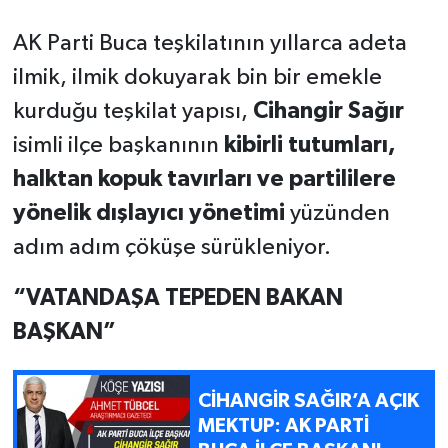
AK Parti Buca teşkilatının yıllarca adeta
ilmik, ilmik dokuyarak bin bir emekle
kurduğu teşkilat yapısı,
Cihangir Sağır
isimli ilçe başkanının
kibirli tutumları,
halktan kopuk tavırları ve partililere
yönelik dışlayıcı yönetimi
yüzünden
adım adım çöküşe sürükleniyor.
“VATANDAŞA TEPEDEN BAKAN
BAŞKAN”
CİHANGİR SAĞIR’A AÇIK
MEKTUP: AK PARTİ