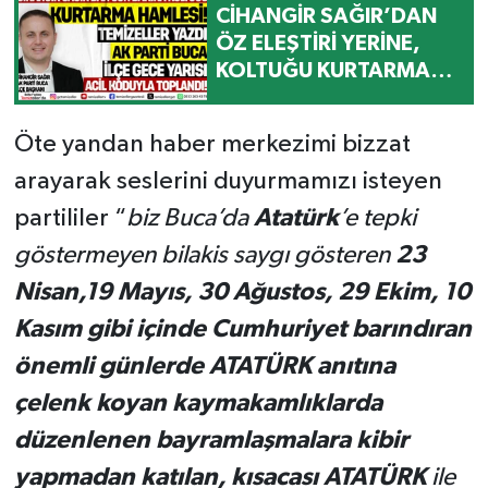
CİHANGİR SAĞIR’DAN
ÖZ ELEŞTİRİ YERİNE,
KOLTUĞU KURTARMA
HAMLESİ!
Öte yandan haber merkezimi bizzat
arayarak seslerini duyurmamızı isteyen
partililer “
biz Buca’da
Atatürk
’e tepki
göstermeyen bilakis saygı gösteren
23
Nisan,19 Mayıs, 30 Ağustos, 29 Ekim, 10
Kasım gibi içinde Cumhuriyet barındıran
önemli günlerde ATATÜRK anıtına
çelenk koyan kaymakamlıklarda
düzenlenen bayramlaşmalara kibir
yapmadan katılan, kısacası ATATÜRK
ile