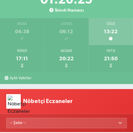
İkindi Namazı
İMSAK
GÜNEŞ
ÖĞLE
04:38
06:12
13:22
İKINDI
AKŞAM
YATSI
17:11
20:22
21:50
Aylık Vakitler
Nöbetçi Eczaneler