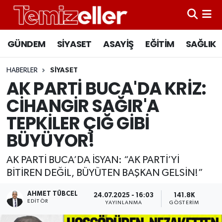
CANLI YAYIN
Hava Durumu
GÜNDEM
SİYASET
ASAYİŞ
EĞİTİM
SAĞLIK
GÜNDEM
Trafik Durumu
HABERLER
SİYASET
AK PARTİ BUCA'DA KRİZ:
ASAYİŞ
Süper Lig Puan Durumu ve Fikstür
CİHANGİR SAĞIR'A
EĞİTİM
Tüm Manşetler
TEPKİLER ÇIĞ GİBİ
BÜYÜYOR!
SAĞLIK
Son Dakika Haberleri
AK PARTİ BUCA’DA İSYAN: “AK PARTİ’Yİ
SİYASET
Haber Arşivi
BİTİREN DEĞİL, BÜYÜTEN BAŞKAN GELSİN!”
AHMET TÜBCEL
24.07.2025 - 16:03
141.8K
EDITÖR
YAYINLANMA
GÖSTERIM