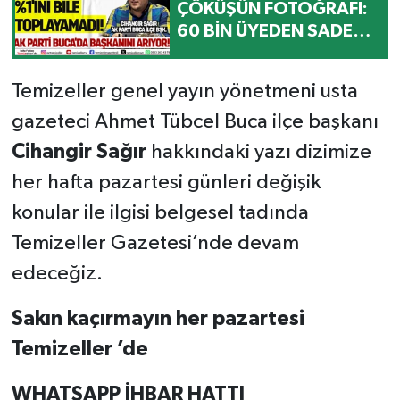
ÇÖKÜŞÜN FOTOĞRAFI:
60 BİN ÜYEDEN SADECE
370'İNİ ZAR ZOR
TOPLADI!
Temizeller genel yayın yönetmeni usta
gazeteci Ahmet Tübcel Buca ilçe başkanı
Cihangir Sağır
hakkındaki yazı dizimize
her hafta pazartesi günleri değişik
konular ile ilgisi belgesel tadında
Temizeller Gazetesi’nde devam
edeceğiz.
Sakın kaçırmayın her pazartesi
Temizeller ’de
WHATSAPP İHBAR HATTI