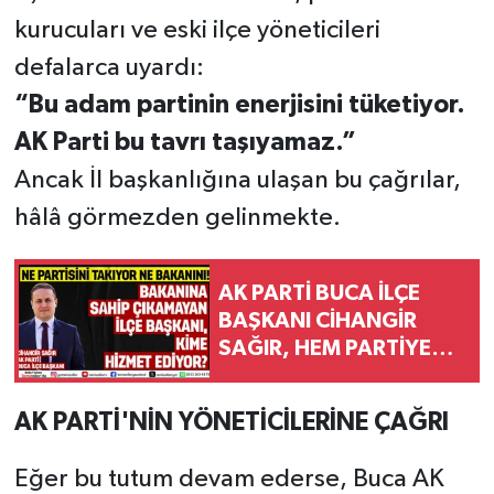
kurucuları ve eski ilçe yöneticileri
defalarca uyardı:
“Bu adam partinin enerjisini tüketiyor.
AK Parti bu tavrı taşıyamaz.”
Ancak İl başkanlığına ulaşan bu çağrılar,
hâlâ görmezden gelinmekte.
AK PARTİ BUCA İLÇE
BAŞKANI CİHANGİR
SAĞIR, HEM PARTİYE
İHANET EDİYOR HEM
BUCA HALKINA
AK PARTİ'NİN YÖNETİCİLERİNE ÇAĞRI
SAYGIZLIK YAPIYOR!
Eğer bu tutum devam ederse, Buca AK