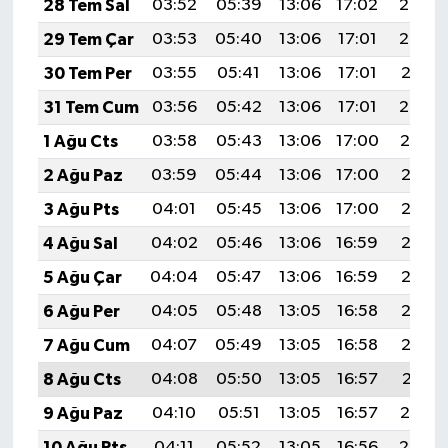
28 Tem Sal
03:52
05:39
13:06
17:02
20:23
29 Tem Çar
03:53
05:40
13:06
17:01
20:22
30 Tem Per
03:55
05:41
13:06
17:01
20:21
31 Tem Cum
03:56
05:42
13:06
17:01
20:20
1 Ağu Cts
03:58
05:43
13:06
17:00
20:19
2 Ağu Paz
03:59
05:44
13:06
17:00
20:18
3 Ağu Pts
04:01
05:45
13:06
17:00
20:17
4 Ağu Sal
04:02
05:46
13:06
16:59
20:16
5 Ağu Çar
04:04
05:47
13:06
16:59
20:15
6 Ağu Per
04:05
05:48
13:05
16:58
20:13
7 Ağu Cum
04:07
05:49
13:05
16:58
20:12
8 Ağu Cts
04:08
05:50
13:05
16:57
20:11
9 Ağu Paz
04:10
05:51
13:05
16:57
20:10
10 Ağu Pts
04:11
05:52
13:05
16:56
20:08