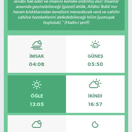
sevâbı hak eder ve imanını kemâle erdirmiş olur: İnsanlar
arasında geçinebileceği (güzel) ahlâk, Allâhü Teâlâ'nın
haram kıldıklarından kendisini menedecek verâ ve cahilin
cahilce hareketlerini defedebileceği hilim (yumuşak
huyluluk)." (Hadis-i şerif)
İMSAK
GÜNEŞ
04:08
05:50
ÖĞLE
İKINDI
13:05
16:57