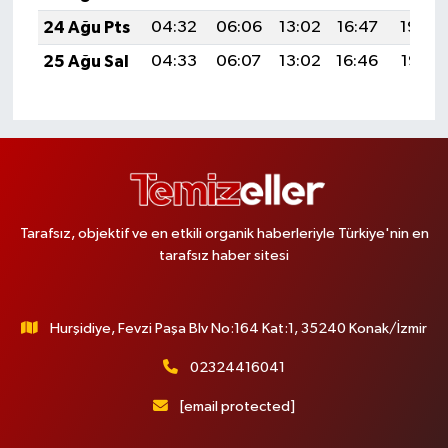
24 Ağu Pts
04:32
06:06
13:02
16:47
19:48
25 Ağu Sal
04:33
06:07
13:02
16:46
19:47
Tarafsız, objektif ve en etkili organik haberleriyle Türkiye'nin en
tarafsız haber sitesi
Hurşidiye, Fevzi Paşa Blv No:164 Kat:1, 35240 Konak/İzmir
02324416041
[email protected]