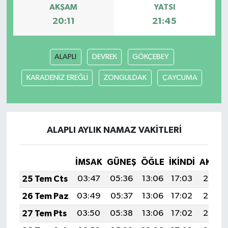
AKŞAM
YATSI
20:11
21:45
ALAPLI
DEVREK
GÖKÇEBEY
KARADENİZ EREĞLİ
ZONGULDAK
ÇAYCUMA
ALAPLI AYLIK NAMAZ VAKITLERI
İMSAK
GÜNEŞ
ÖĞLE
İKINDI
AKŞA
25 Tem Cts
03:47
05:36
13:06
17:03
20:26
26 Tem Paz
03:49
05:37
13:06
17:02
20:25
27 Tem Pts
03:50
05:38
13:06
17:02
20:24