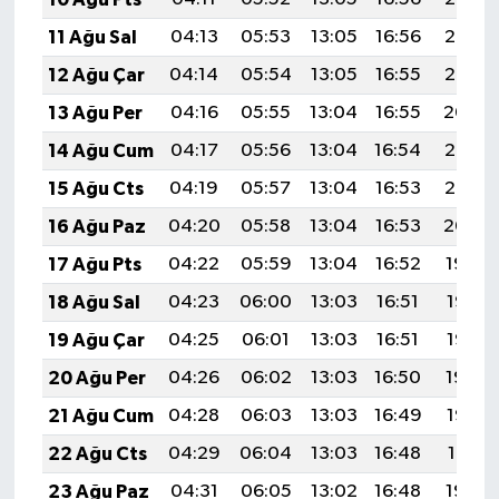
11 Ağu Sal
04:13
05:53
13:05
16:56
20:07
12 Ağu Çar
04:14
05:54
13:05
16:55
20:06
13 Ağu Per
04:16
05:55
13:04
16:55
20:04
14 Ağu Cum
04:17
05:56
13:04
16:54
20:03
15 Ağu Cts
04:19
05:57
13:04
16:53
20:02
16 Ağu Paz
04:20
05:58
13:04
16:53
20:00
17 Ağu Pts
04:22
05:59
13:04
16:52
19:59
18 Ağu Sal
04:23
06:00
13:03
16:51
19:57
19 Ağu Çar
04:25
06:01
13:03
16:51
19:56
20 Ağu Per
04:26
06:02
13:03
16:50
19:54
21 Ağu Cum
04:28
06:03
13:03
16:49
19:53
22 Ağu Cts
04:29
06:04
13:03
16:48
19:51
23 Ağu Paz
04:31
06:05
13:02
16:48
19:50