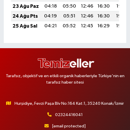
23 Ağu Paz
04:18
05:50
12:46
16:30
19:32
24 Ağu Pts
04:19
05:51
12:46
16:30
19:30
25 Ağu Sal
04:21
05:52
12:45
16:29
19:29
Tarafsız, objektif ve en etkili organik haberleriyle Türkiye'nin en
tarafsız haber sitesi
Hurşidiye, Fevzi Paşa Blv No:164 Kat:1, 35240 Konak/İzmir
02324416041
[email protected]