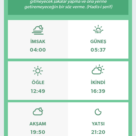
gitmeyecek şakalar yapma ve ona yerine
getiremeyeceğin bir söz verme. (Hadis-i şerif)
İMSAK
GÜNEŞ
04:00
05:37
ÖĞLE
İKINDI
12:49
16:39
AKŞAM
YATSI
19:50
21:20