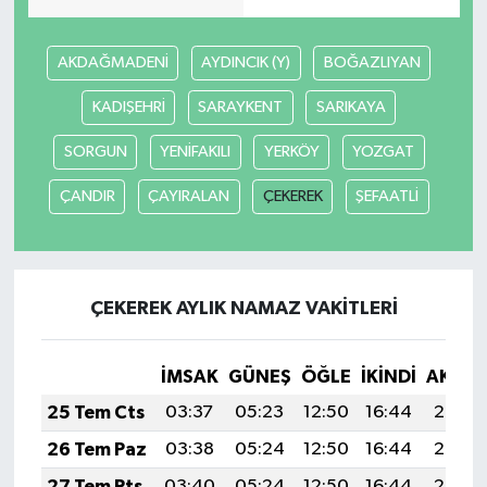
AKDAĞMADENİ
AYDINCIK (Y)
BOĞAZLIYAN
KADIŞEHRİ
SARAYKENT
SARIKAYA
SORGUN
YENİFAKILI
YERKÖY
YOZGAT
ÇANDIR
ÇAYIRALAN
ÇEKEREK
ŞEFAATLİ
ÇEKEREK AYLIK NAMAZ VAKITLERI
İMSAK
GÜNEŞ
ÖĞLE
İKINDI
AKŞA
25 Tem Cts
03:37
05:23
12:50
16:44
20:07
26 Tem Paz
03:38
05:24
12:50
16:44
20:06
27 Tem Pts
03:40
05:24
12:50
16:44
20:05