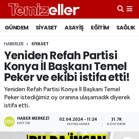
CANLI YAYIN
Hava Durumu
GÜNDEM
SİYASET
ASAYİŞ
EĞİTİM
SAĞLIK
GÜNDEM
Trafik Durumu
HABERLER
SİYASET
Yeniden Refah Partisi
ASAYİŞ
Süper Lig Puan Durumu ve Fikstür
Konya İl Başkanı Temel
EĞİTİM
Tüm Manşetler
Peker ve ekibi istifa etti!
SAĞLIK
Son Dakika Haberleri
Yeniden Refah Partisi Konya İl Başkanı Temel
Peker istediğimiz oy oranına ulaşamadık diyerek
SİYASET
Haber Arşivi
istifa etti.
HABER MERKEZI
02.04.2024 - 11:24
31.7K
EDITÖR
YAYINLANMA
GÖSTERIM