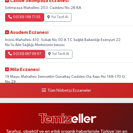
Cadde Selimpaşa Eczanesi
Selimpaşa Mahallesi 203. Caddesi No:28 BA
0 (530) 169 71 55
Yol Tarifi Al
Asudem Eczanesi
İnönü Mahallesi 410. Sokak No:50 A T.C Sağlık Bakanlığı Esenyurt 22
No'lu Aile Sağlığı Merkezinin karşısı.
0 (530) 067 09 97
Yol Tarifi Al
Mila Eczanesi
19 Mayıs Mahallesi Şemsettin Günaltay Caddesi Dış Kapı No:168-170 G
No:29
Tüm Nöbetçi Eczaneler
0 (216) 514 23 73
Yol Tarifi Al
Kasımpaşa Eczanesi
Yahya Kahya Mahallesi Kasımpaşa Bostanı Sokak 18A Mutfak Ekipmanları
Satan Dükkanların Olduğu Caddede Denizbank'ın Karşısı, Albaraka'nın
Sokağında
Tarafsız, objektif ve en etkili organik haberleriyle Türkiye'nin en