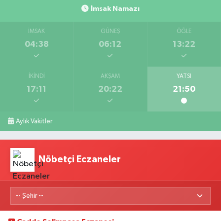
İmsak Namazı
İMSAK
GÜNEŞ
ÖĞLE
04:38
06:12
13:22
İKINDI
AKŞAM
YATSI
17:11
20:22
21:50
Aylık Vakitler
Nöbetçi Eczaneler