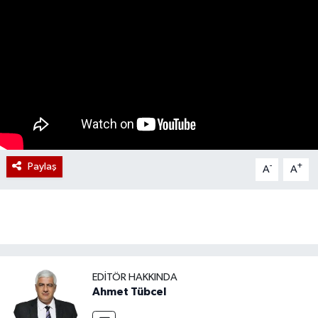
Paylaş
-
+
A
A
EDITÖR HAKKINDA
Ahmet Tübcel