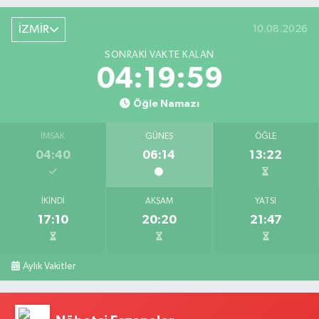
İZMİR
10.08.2026
SONRAKI VAKTE KALAN
04:19:58
Öğle Namazı
İMSAK
GÜNEŞ
ÖĞLE
04:40
06:14
13:22
İKINDI
AKŞAM
YATSI
17:10
20:20
21:47
Aylık Vakitler