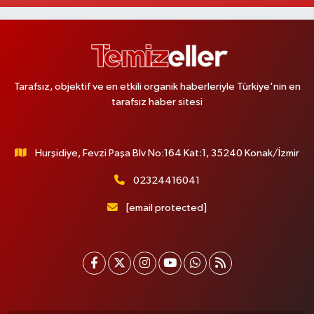
Ekinoba Eczanesi
Ekinoba Mahallesi Hürriyet Caddesi No:64 3B Ekinoba File Market Yanı
0 (212) 823 05 30
Yol Tarifi Al
Tarafsız, objektif ve en etkili organik haberleriyle Türkiye'nin en
Ezgi Eczanesi
tarafsız haber sitesi
Petroliş Mahallesi Üsküdar Caddesi 53 C VENİ VİDİ GÖZ HASTANESİ
KARŞISI
0 (216) 755 85 88
Yol Tarifi Al
Hurşidiye, Fevzi Paşa Blv No:164 Kat:1, 35240 Konak/İzmir
Bayraktar Eczanesi
02324416041
Kemalpaşa Mahallesi Atatürk Bulvarı No:32 B
[email protected]
0 (531) 832 05 58
Yol Tarifi Al
Ata Eczanesi
Yayla Mahallesi Şinasi Dural Caddesi 29 B Tuzla İlçe Sağlık Müdürlüğü
karşısı
0 (216) 447 14 04
Yol Tarifi Al