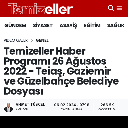
CANLI YAYIN
Hava Durumu
GÜNDEM
SİYASET
ASAYİŞ
EĞİTİM
SAĞLIK
GÜNDEM
Trafik Durumu
VIDEO GALERI
GENEL
Temizeller Haber
ASAYİŞ
Süper Lig Puan Durumu ve Fikstür
Programı 26 Ağustos
EĞİTİM
Tüm Manşetler
2022 - Teiaş, Gaziemir
ve Güzelbahçe Belediye
SAĞLIK
Son Dakika Haberleri
Dosyası
SİYASET
Haber Arşivi
AHMET TÜBCEL
06.02.2024 - 07:18
266.5K
EDITÖR
YAYINLANMA
GÖSTERIM