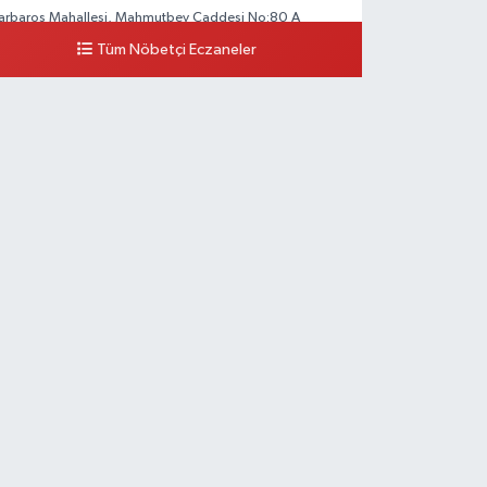
arbaros Mahallesi, Mahmutbey Caddesi No:80 A
arbaros Bağcılar İstanbul
Tüm Nöbetçi Eczaneler
0 (212) 552 25 29
Yol Tarifi Al
Tuna Tillo Eczanesi
kşemsettin Mahallesi, Akdeniz Caddesi No:12 A Fatih
stanbul
0 (212) 635 03 83
Yol Tarifi Al
Tersane İstanbul Eczanesi
amiikebir Mahallesi Taşkızak Tersanesi Caddesi 6 6B
ersane İstanbul içerisi ama yol üzerinde
0 (533) 395 65 65
Yol Tarifi Al
Nuh Eczanesi
etih Mahallesi Hicazkar (Örnek Mah) Sokak Bağkur Sitesi
o:10 1A
0 (216) 324 46 96
Yol Tarifi Al