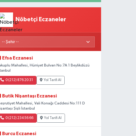
Nöbetçi Eczaneler
Efsa Eczanesi
akuplu Mahallesi, Hürriyet Bulvarı No:7A 1 Beylikdüzü
stanbul
0 (212) 876 20 31
Yol Tarifi Al
Butik Nişantaşı Eczanesi
eşrutiyet Mahallesi, Vali Konağı Caddesi No:111 D
işantaşı Şişli İstanbul
0 (212) 234 56 66
Yol Tarifi Al
Burcu Eczanesi