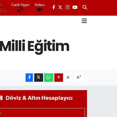
Canlı Yayın
Video
0.4
.01
.06
Milli Eğitim
0.02
N
.19
0
-
+
A
A
Döviz & Altın Hesaplayıcı