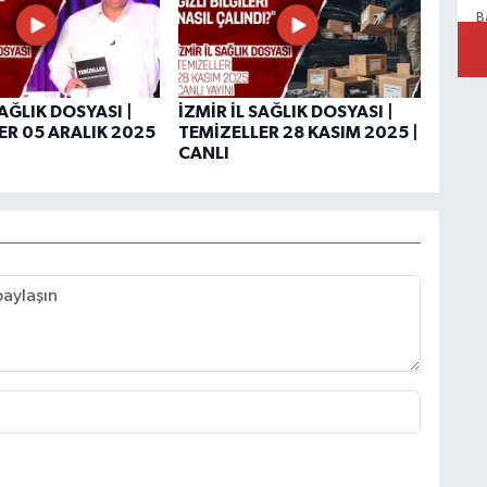
B
B
SAĞLIK DOSYASI |
İZMİR İL SAĞLIK DOSYASI |
ER 05 ARALIK 2025
TEMİZELLER 28 KASIM 2025 |
CANLI
A
İ
C
T
F
N