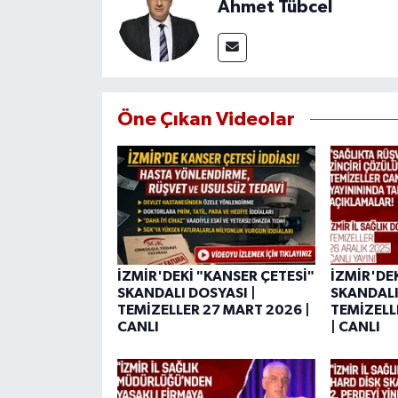
Ahmet Tübcel
Öne Çıkan Videolar
İZMİR'DEKİ "KANSER ÇETESİ"
İZMİR'DE
SKANDALI DOSYASI |
SKANDALI
TEMİZELLER 27 MART 2026 |
TEMİZELL
CANLI
| CANLI