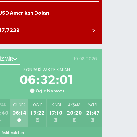
₺
İZMİR
10.08.2026
SONRAKI VAKTE KALAN
06:32:01
Öğle Namazı
SAK
GÜNEŞ
ÖĞLE
İKINDI
AKŞAM
YATSI
:40
06:14
13:22
17:10
20:20
21:47
Aylık Vakitler