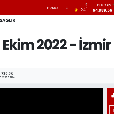
BITCOIN
°
24
64.989,56
DOLAR
SAĞLIK
47,7239
0
EURO
55,1823
-0
Ekim 2022 - İzmir 
STERLİN
64,4329
-
GRAM ALTI
6672.90
0
BİST100
13.779
726.5K
GÖSTERIM