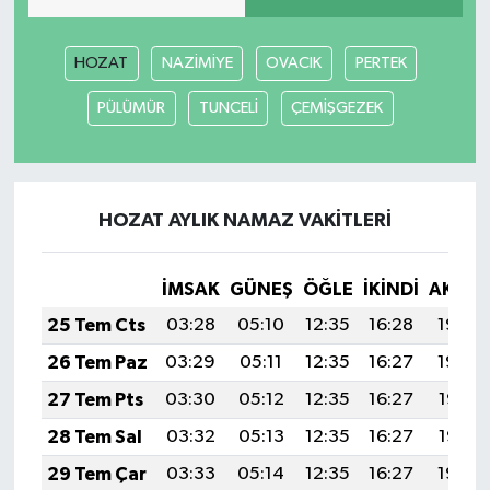
HOZAT
NAZİMİYE
OVACIK
PERTEK
PÜLÜMÜR
TUNCELİ
ÇEMİŞGEZEK
HOZAT AYLIK NAMAZ VAKITLERI
İMSAK
GÜNEŞ
ÖĞLE
İKINDI
AKŞA
25 Tem Cts
03:28
05:10
12:35
16:28
19:49
26 Tem Paz
03:29
05:11
12:35
16:27
19:48
27 Tem Pts
03:30
05:12
12:35
16:27
19:47
28 Tem Sal
03:32
05:13
12:35
16:27
19:47
29 Tem Çar
03:33
05:14
12:35
16:27
19:46