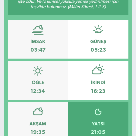
işte odur. Ve (o kimse) yoksula yemek yedirilmesi için
teşvikte bulunmaz. (Mâûn Sûresi, 1-2-3)
İMSAK
GÜNEŞ
03:47
05:23
ÖĞLE
İKINDI
12:34
16:23
AKŞAM
YATSI
19:35
21:05