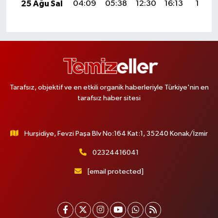
25 Ağu Sal
04:09
05:38
12:30
16:13
19:13
Tarafsız, objektif ve en etkili organik haberleriyle Türkiye'nin en
tarafsız haber sitesi
Hurşidiye, Fevzi Paşa Blv No:164 Kat:1, 35240 Konak/İzmir
02324416041
[email protected]