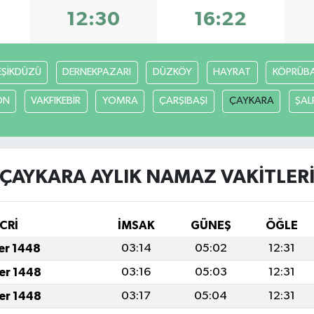
12:30
16:22
EŞİKDÜZÜ
DERNEKPAZARI
DÜZKÖY
HAYRAT
KÖPRÜBAŞ
ON
VAKFIKEBİR
YOMRA
ÇARŞIBAŞI
ÇAYKARA
ŞAL
ÇAYKARA AYLIK NAMAZ VAKITLER
CRİ
İMSAK
GÜNEŞ
ÖĞLE
fer 1448
03:14
05:02
12:31
fer 1448
03:16
05:03
12:31
fer 1448
03:17
05:04
12:31