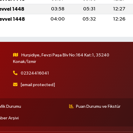
levvel 1448
03:58
05:31
12:27
levvel 1448
04:00
05:32
12:26
Hurşidiye, Fevzi Paşa Blv No:164 Kat:1, 35240
Konak/İzmir
02324416041
[email protected]
afik Durumu
Puan Durumu ve Fikstür
ber Arşivi