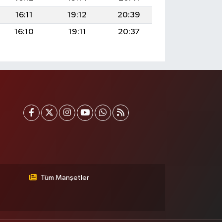
16:11
19:12
20:39
16:10
19:11
20:37
Tüm Manşetler