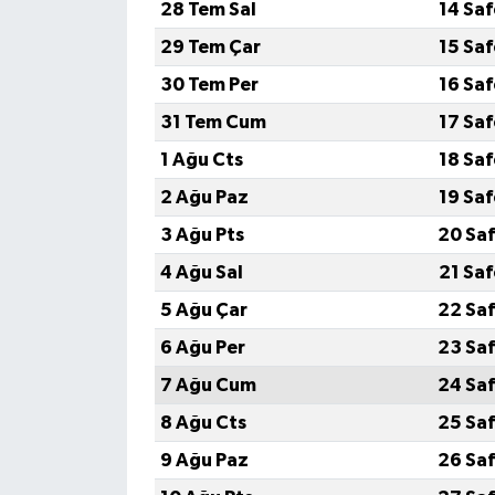
28 Tem Sal
14 Sa
29 Tem Çar
15 Sa
30 Tem Per
16 Sa
31 Tem Cum
17 Sa
1 Ağu Cts
18 Sa
2 Ağu Paz
19 Sa
3 Ağu Pts
20 Saf
4 Ağu Sal
21 Sa
5 Ağu Çar
22 Saf
6 Ağu Per
23 Saf
7 Ağu Cum
24 Saf
8 Ağu Cts
25 Saf
9 Ağu Paz
26 Saf