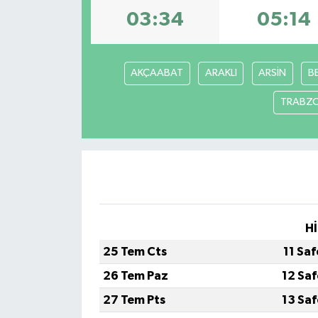
03:34
05:14
AKÇAABAT
ARAKLI
ARSİN
B
TRABZ
Hİ
25 Tem Cts
11 Sa
26 Tem Paz
12 Sa
27 Tem Pts
13 Sa