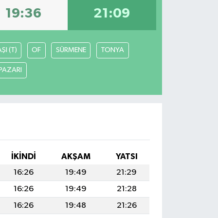
19:36
21:09
I (T)
OF
SÜRMENE
TONYA
PAZARI
I
İKINDI
AKŞAM
YATSI
16:26
19:49
21:29
16:26
19:49
21:28
16:26
19:48
21:26