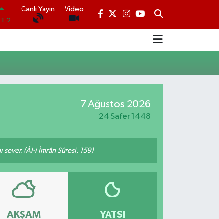
Canlı Yayın
Video
1.2
.17
.27
0.35
N
.59
7 Ağustos 2026
24 Safer 1448
19
 sever. (Âl-i İmrân Sûresi, 159)
AKŞAM
YATSI