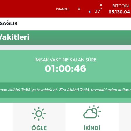
BITCOIN
°
27
65.130,04
DOLAR
SAĞLIK
47,7106
0
EURO
akitleri
55,1652
0
STERLİN
64,4046
GRAM ALTI
İMSAK VAKTINE KALAN SÜRE
6648.99
2
01:00:46
BİST100
13.773
-
an Allâhü Teâlâ'ya tevekkül et. Zira Allâhü Teâlâ, tevekkül eden kullarını
ÖĞLE
İKINDI