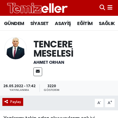
CANLI YAYIN
Hava Durumu
GÜNDEM
SİYASET
ASAYİŞ
EĞİTİM
SAĞLIK
GÜNDEM
Trafik Durumu
TENCERE
ASAYİŞ
Süper Lig Puan Durumu ve Fikstür
MESELESİ
EĞİTİM
Tüm Manşetler
AHMET ORHAN
SAĞLIK
Son Dakika Haberleri
26.05.2022 - 17:42
3220
SİYASET
Haber Arşivi
YAYINLANMA
GÖSTERIM
Paylaş
-
+
A
A