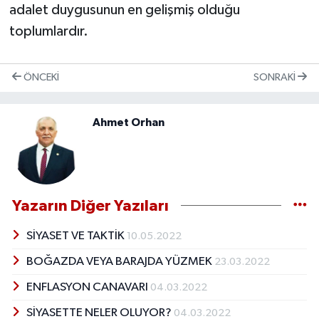
adalet duygusunun en gelişmiş olduğu
toplumlardır.
ÖNCEKI
SONRAKI
Ahmet Orhan
Yazarın Diğer Yazıları
SİYASET VE TAKTİK
10.05.2022
BOĞAZDA VEYA BARAJDA YÜZMEK
23.03.2022
ENFLASYON CANAVARI
04.03.2022
SİYASETTE NELER OLUYOR?
04.03.2022