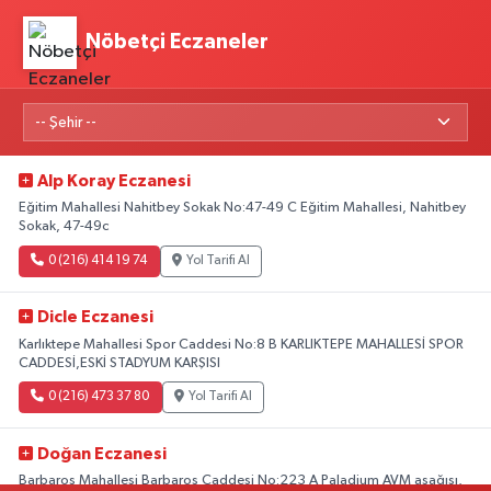
Nöbetçi Eczaneler
Alp Koray Eczanesi
Eğitim Mahallesi Nahitbey Sokak No:47-49 C Eğitim Mahallesi, Nahitbey
Sokak, 47-49c
0 (216) 414 19 74
Yol Tarifi Al
Dicle Eczanesi
Karlıktepe Mahallesi Spor Caddesi No:8 B KARLIKTEPE MAHALLESİ SPOR
CADDESİ,ESKİ STADYUM KARŞISI
0 (216) 473 37 80
Yol Tarifi Al
Doğan Eczanesi
Barbaros Mahallesi Barbaros Caddesi No:223 A Paladium AVM aşağısı,