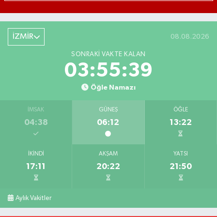
İZMİR
08.08.2026
SONRAKI VAKTE KALAN
03:55:38
Öğle Namazı
İMSAK
GÜNEŞ
ÖĞLE
04:38
06:12
13:22
İKINDI
AKŞAM
YATSI
17:11
20:22
21:50
Aylık Vakitler