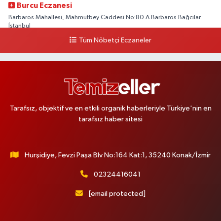
Burcu Eczanesi
Barbaros Mahallesi, Mahmutbey Caddesi No:80 A Barbaros Bağcılar
İstanbul
Tüm Nöbetçi Eczaneler
0 (212) 552 25 29
Yol Tarifi Al
Tuna Tillo Eczanesi
Akşemsettin Mahallesi, Akdeniz Caddesi No:12 A Fatih İstanbul
0 (212) 635 03 83
Yol Tarifi Al
Tarafsız, objektif ve en etkili organik haberleriyle Türkiye'nin en
tarafsız haber sitesi
Tersane İstanbul Eczanesi
Camiikebir Mahallesi, Taşkızak Tersanesi Caddesi No:6 6B Kasımpaşa
Beyoğlu İstanbul
Hurşidiye, Fevzi Paşa Blv No:164 Kat:1, 35240 Konak/İzmir
0 (533) 395 65 65
Yol Tarifi Al
02324416041
Nuh Eczanesi
[email protected]
Fetih Mahallesi, Hicazkar Sokak, Bağkur Sitesi No:10 1A Ataşehir İstanbul
0 (216) 324 46 96
Yol Tarifi Al