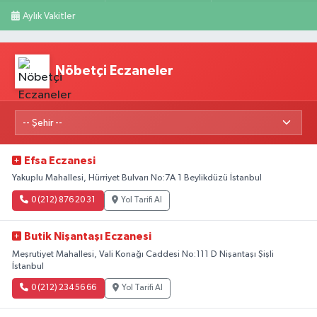
Aylık Vakitler
Nöbetçi Eczaneler
Efsa Eczanesi
Yakuplu Mahallesi, Hürriyet Bulvarı No:7A 1 Beylikdüzü İstanbul
0 (212) 876 20 31
Yol Tarifi Al
Butik Nişantaşı Eczanesi
Meşrutiyet Mahallesi, Vali Konağı Caddesi No:111 D Nişantaşı Şişli
İstanbul
0 (212) 234 56 66
Yol Tarifi Al