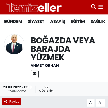
CANLI YAYIN
Hava Durumu
GÜNDEM
SİYASET
ASAYİŞ
EĞİTİM
SAĞLIK
GÜNDEM
Trafik Durumu
BOĞAZDA VEYA
ASAYİŞ
Süper Lig Puan Durumu ve Fikstür
BARAJDA
YÜZMEK
EĞİTİM
Tüm Manşetler
AHMET ORHAN
SAĞLIK
Son Dakika Haberleri
SİYASET
Haber Arşivi
23.03.2022 - 12:13
92
YAYINLANMA
GÖSTERIM
Paylaş
-
+
A
A