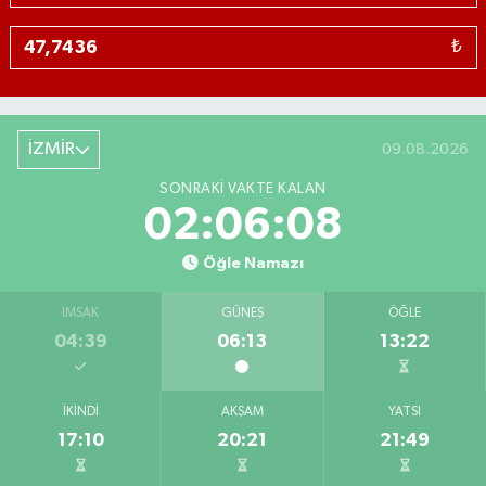
₺
İZMİR
09.08.2026
SONRAKI VAKTE KALAN
02:06:08
Öğle Namazı
İMSAK
GÜNEŞ
ÖĞLE
04:39
06:13
13:22
İKINDI
AKŞAM
YATSI
17:10
20:21
21:49