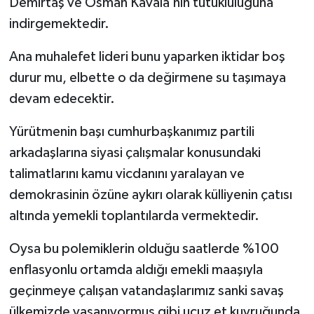
Demirtaş ve Osman Kavala’nın tutukluluğuna
indirgemektedir.
Ana muhalefet lideri bunu yaparken iktidar boş
durur mu, elbette o da değirmene su taşımaya
devam edecektir.
Yürütmenin başı cumhurbaşkanımız partili
arkadaşlarına siyasi çalışmalar konusundaki
talimatlarını kamu vicdanını yaralayan ve
demokrasinin özüne aykırı olarak külliyenin çatısı
altında yemekli toplantılarda vermektedir.
Oysa bu polemiklerin olduğu saatlerde %100
enflasyonlu ortamda aldığı emekli maaşıyla
geçinmeye çalışan vatandaşlarımız sanki savaş
ülkemizde yaşanıyormuş gibi ucuz et kuyruğunda