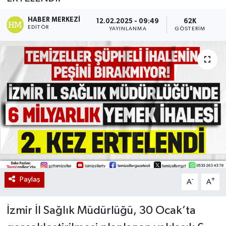
HABER MERKEZI
12.02.2025 - 09:49
62K
EDITÖR
YAYINLANMA
GÖSTERIM
Paylaş
-
+
A
A
İzmir İl Sağlık Müdürlüğü, 30 Ocak’ta