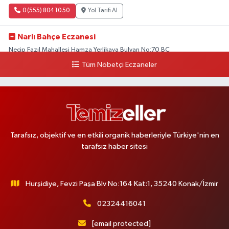
0 (555) 804 10 50
Yol Tarifi Al
Narlı Bahçe Eczanesi
Necip Fazıl Mahallesi Hamza Yerlikaya Bulvarı No:70 BC
Tüm Nöbetçi Eczaneler
0 (216) 784 50 77
Yol Tarifi Al
Erenköy Rüzgar Eczanesi
Erenköy Mahallesi Kantarcırıza Sokak No:23 B
0 (543) 576 82 04
Yol Tarifi Al
Tarafsız, objektif ve en etkili organik haberleriyle Türkiye'nin en
tarafsız haber sitesi
Serenay Eczanesi
Mimar Sinan Merkez Mahallesi Bayar Sokak No:35 A MİMARSİNAN
DEVLET HASTANESİNİN ÜST GEÇİDİNDEN KARŞI YOLA GEÇİNCE 200M
YÜRÜME MESAFESİ
Hurşidiye, Fevzi Paşa Blv No:164 Kat:1, 35240 Konak/İzmir
0 (551) 362 34 77
Yol Tarifi Al
02324416041
Ümit Eczanesi
[email protected]