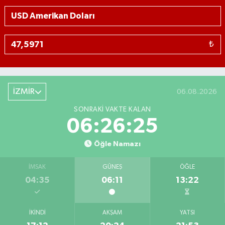
₺
İZMİR
06.08.2026
SONRAKI VAKTE KALAN
06:26:24
Öğle Namazı
İMSAK
GÜNEŞ
ÖĞLE
04:35
06:11
13:22
İKINDI
AKŞAM
YATSI