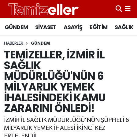
CANLI YAYIN
Hava Durumu
GÜNDEM
SİYASET
ASAYİŞ
EĞİTİM
SAĞLIK
GÜNDEM
Trafik Durumu
HABERLER
GÜNDEM
TEMİZELLER, İZMİR İL
ASAYİŞ
Süper Lig Puan Durumu ve Fikstür
SAĞLIK
EĞİTİM
Tüm Manşetler
MÜDÜRLÜĞÜ'NÜN 6
MİLYARLIK YEMEK
SAĞLIK
Son Dakika Haberleri
İHALESİNDEKİ KAMU
SİYASET
Haber Arşivi
ZARARINI ÖNLEDİ!
İZMİR İL SAĞLIK MÜDÜRLÜĞÜ'NÜN ŞÜPHELİ 6
MİLYARLIK YEMEK İHALESİ İKİNCİ KEZ
ERTELENDİ!