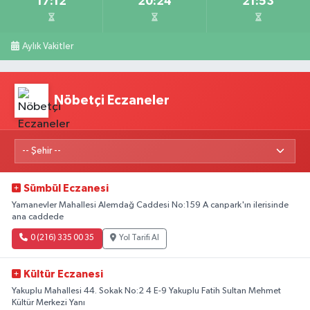
17:12
20:24
21:53
Aylık Vakitler
Nöbetçi Eczaneler
Sümbül Eczanesi
Yamanevler Mahallesi Alemdağ Caddesi No:159 A canpark'ın ilerisinde
ana caddede
0 (216) 335 00 35
Yol Tarifi Al
Kültür Eczanesi
Yakuplu Mahallesi 44. Sokak No:2 4 E-9 Yakuplu Fatih Sultan Mehmet
Kültür Merkezi Yanı