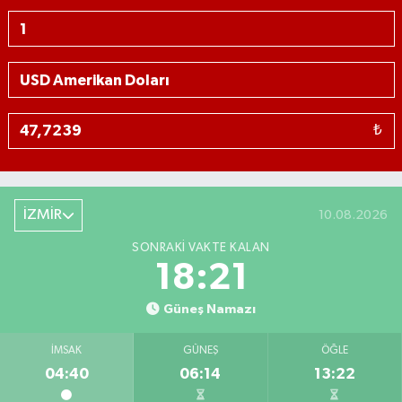
₺
İZMİR
10.08.2026
SONRAKI VAKTE KALAN
18:20
Güneş Namazı
İMSAK
GÜNEŞ
ÖĞLE
04:40
06:14
13:22