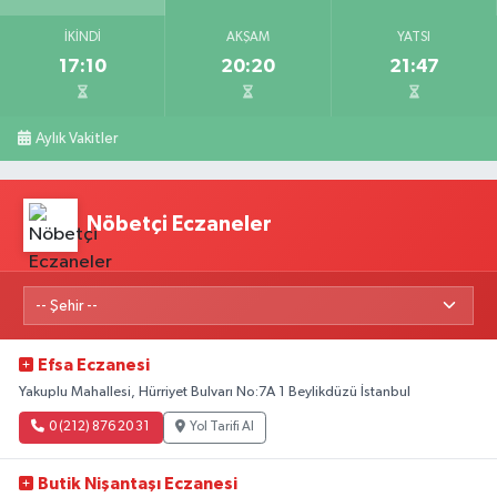
İKINDI
AKŞAM
YATSI
17:10
20:20
21:47
Aylık Vakitler
Nöbetçi Eczaneler
Efsa Eczanesi
Yakuplu Mahallesi, Hürriyet Bulvarı No:7A 1 Beylikdüzü İstanbul
0 (212) 876 20 31
Yol Tarifi Al
Butik Nişantaşı Eczanesi