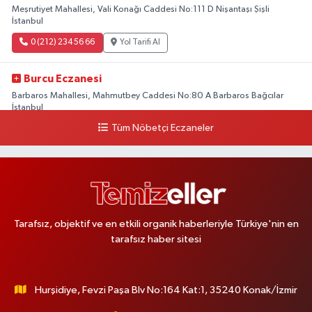
Meşrutiyet Mahallesi, Vali Konağı Caddesi No:111 D Nişantaşı Şişli
İstanbul
0 (212) 234 56 66
Yol Tarifi Al
Burcu Eczanesi
Barbaros Mahallesi, Mahmutbey Caddesi No:80 A Barbaros Bağcılar
İstanbul
Tüm Nöbetçi Eczaneler
0 (212) 552 25 29
Yol Tarifi Al
Tuna Tillo Eczanesi
Akşemsettin Mahallesi, Akdeniz Caddesi No:12 A Fatih İstanbul
0 (212) 635 03 83
Yol Tarifi Al
Tarafsız, objektif ve en etkili organik haberleriyle Türkiye'nin en
tarafsız haber sitesi
Tersane İstanbul Eczanesi
Camiikebir Mahallesi Taşkızak Tersanesi Caddesi 6 6B Tersane İstanbul
içerisi ama yol üzerinde
Hurşidiye, Fevzi Paşa Blv No:164 Kat:1, 35240 Konak/İzmir
0 (533) 395 65 65
Yol Tarifi Al