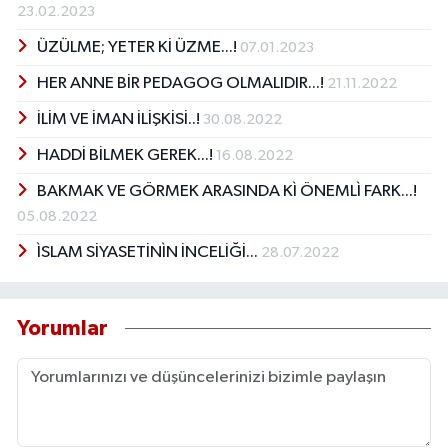
23.02.2023
ÜZÜLME; YETER Kİ ÜZME...!
07.01.2023
HER ANNE BİR PEDAGOG OLMALIDIR...!
21.11.2022
İLİM VE İMAN İLİŞKİSİ..!
30.08.2022
HADDİ BİLMEK GEREK...!
16.08.2022
BAKMAK VE GÖRMEK ARASINDA KÌ ÖNEMLÌ FARK...!
05.08.2022
ÌSLAM SİYASETİNÌN İNCELİĞİ...
28.07.2022
Yorumlar