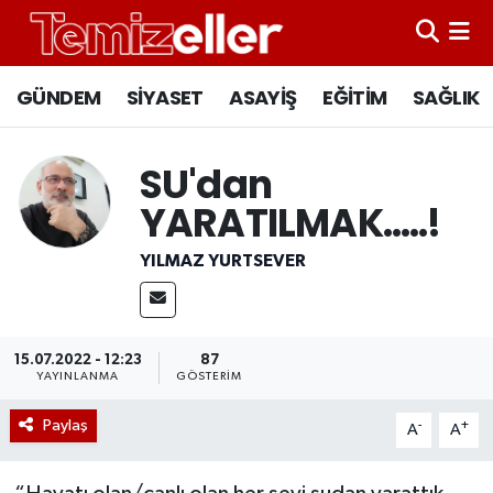
CANLI YAYIN
Hava Durumu
GÜNDEM
SİYASET
ASAYİŞ
EĞİTİM
SAĞLIK
GÜNDEM
Trafik Durumu
SU'dan
ASAYİŞ
Süper Lig Puan Durumu ve Fikstür
YARATILMAK…..!
EĞİTİM
Tüm Manşetler
YILMAZ YURTSEVER
SAĞLIK
Son Dakika Haberleri
15.07.2022 - 12:23
87
SİYASET
Haber Arşivi
YAYINLANMA
GÖSTERIM
Paylaş
-
+
A
A