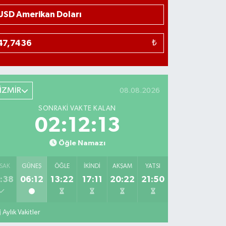
₺
İZMİR
08.08.2026
SONRAKI VAKTE KALAN
02:12:12
Öğle Namazı
SAK
GÜNEŞ
ÖĞLE
İKINDI
AKŞAM
YATSI
:38
06:12
13:22
17:11
20:22
21:50
Aylık Vakitler