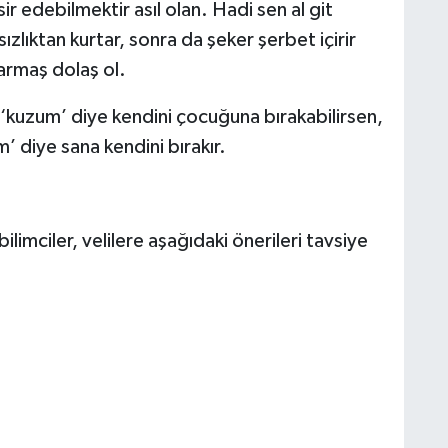
r edebilmektir asıl olan. Hadi sen al git
zlıktan kurtar, sonra da şeker şerbet içirir
sarmaş dolaş ol.
K
M
B
 ‘kuzum’ diye kendini çocuğuna bırakabilirsen,
C
 diye sana kendini bırakır.
İ
bilimciler, velilere aşağıdaki önerileri tavsiye
A
S
n