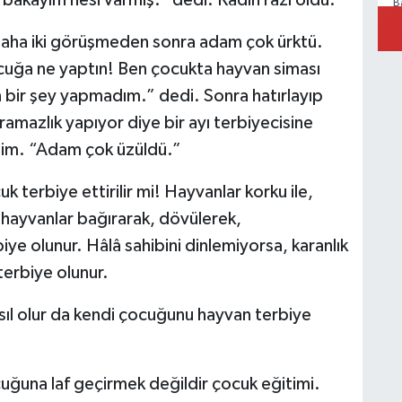
B
P
a
aha iki görüşmeden sonra adam çok ürktü.
ğa ne yaptın! Ben çocukta hayvan siması
 bir şey yapmadım.” dedi. Sonra hatırlayıp
amazlık yapıyor diye bir ayı terbiyecisine
M
R
tim. “Adam çok üzüldü.”
D
k terbiye ettirilir mi! Hayvanlar korku ile,
n hayvanlar bağırarak, dövülerek,
biye olunur. Hâlâ sahibini dinlemiyorsa, karanlık
M
terbiye olunur.
Ü
asıl olur da kendi çocuğunu hayvan terbiye
S
ğuna laf geçirmek değildir çocuk eğitimi.