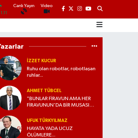
1.11
Canlı Yayın
Video
.18
.32
.38
Yazarlar
N
.03
İZZET KUCUR
14
Ruhu olan robotlar, robotlaşan
ruhlar...
AHMET TÜBCEL
"BUNLAR FİRAVUN AMA HER
FİRAVUNUN'DA BİR MUSASI
VARDIR!"
UFUK TÜRKYILMAZ
HAYATA YADA UCUZ
ÖLÜMLERE...