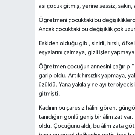
asi çocuk gitmiş, yerine sessiz, sakin, a
Öğretmeni çocuktaki bu değişikliklerde
Ancak çocuktaki bu değişiklik çok uzu
Eskiden olduğu gibi, sinirli, hırslı, öfk
eşyalarını çalmaya, gizli işler yapma
Öğretmen çocuğun annesini çağırıp 
garip oldu. Artık hırsızlık yapmaya, y
üzüldü. Yana yakıla yine ayı terbiyec
gitmişti.
Kadının bu çaresiz hâlini gören, gün
tanıdığım gönlü geniş bir âlim zat var.
oldu. Çocuğunu aldı, bu âlim zata göt
bana bu güzel delikanlıyı getir, ben bi