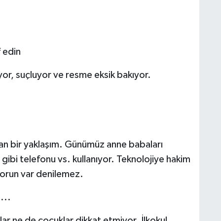
A
D
Y
f edin
yor, suçluyor ve resme eksik bakıyor.
S
A
T
an bir yaklaşım. Günümüz anne babaları
B
-
gibi telefonu vs. kullanıyor. Teknolojiye hakim
sorun var denilemez.
...
Y
V
lar ne de çocuklar dikkat etmiyor. İlkokul