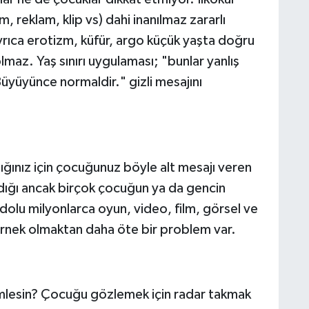
Ü
m, reklam, klip vs) dahi inanılmaz zararlı
 Ayrıca erotizm, küfür, argo küçük yaşta doğru
az. Yaş sınırı uygulaması; "bunlar yanlış
N
üyüyünce normaldir." gizli mesajını
K
M
ığınız için çocuğunuz böyle alt mesajı veren
Y
dığı ancak birçok çocuğun ya da gencin
G
dolu milyonlarca oyun, video, film, görsel ve
 Örnek olmaktan daha öte bir problem var.
B
mlesin? Çocuğu gözlemek için radar takmak