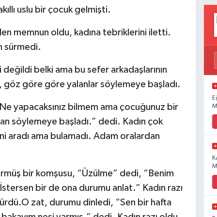
kıllı uslu bir çocuk gelmişti.
n memnun oldu, kadına tebriklerini iletti.
n sürmedi.
eli değildi belki ama bu sefer arkadaşlarının
ya, göz göre göre yalanlar söylemeye başladı.
E
“Ne yapacaksınız bilmem ama çocuğunuz bir
M
alan söylemeye başladı.” dedi. Kadın çok
isini aradı ama bulamadı. Adam oralardan
K
M
görmüş bir komşusu, “Üzülme” dedi, “Benim
 İstersen bir de ona durumu anlat.” Kadın razı
ürdü.O zat, durumu dinledi, “Sen bir hafta
r bakayım nesi varmış.” dedi. Kadın razı oldu.