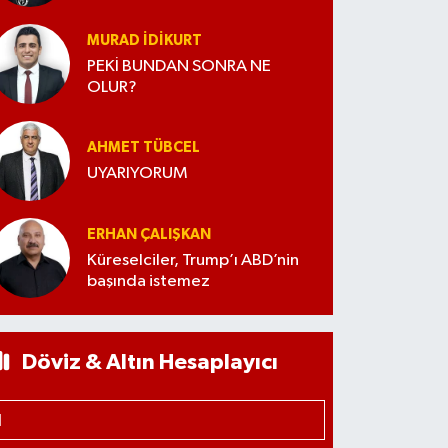
MURAD İDIKURT
PEKİ BUNDAN SONRA NE
OLUR?
AHMET TÜBCEL
UYARIYORUM
ERHAN ÇALIŞKAN
Küreselciler, Trump’ı ABD’nin
başında istemez
Döviz & Altın Hesaplayıcı