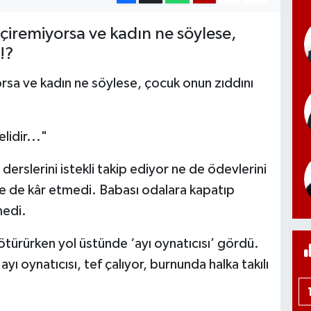
çiremiyorsa ve kadın ne söylese,
!?
orsa ve kadın ne söylese, çocuk onun zıddını
idir..."
rslerini istekli takip ediyor ne de ödevlerini
e de kâr etmedi. Babası odalara kapatıp
medi.
ötürürken yol üstünde ‘ayı oynatıcısı’ gördü.
ayı oynatıcısı, tef çalıyor, burnunda halka takılı