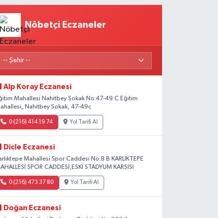
Nöbetçi Eczaneler
Alp Koray Eczanesi
ğitim Mahallesi Nahitbey Sokak No:47-49 C Eğitim
ahallesi, Nahitbey Sokak, 47-49c
0 (216) 414 19 74
Yol Tarifi Al
Dicle Eczanesi
arlıktepe Mahallesi Spor Caddesi No:8 B KARLIKTEPE
AHALLESİ SPOR CADDESİ,ESKİ STADYUM KARŞISI
0 (216) 473 37 80
Yol Tarifi Al
Doğan Eczanesi