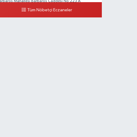
arbaros Mahallesi Barbaros Caddesi No:223 A
aladium AVM aşağısı, Mersinli Ciğerci Apo ve 32. Noter
Tüm Nöbetçi Eczaneler
rası
0 (216) 315 64 48
Yol Tarifi Al
Mali Eczanesi
erkez Mahallesi Tüloğlu Sokak No:4 A
EŞİTPAŞACADDESİ QNB BANK SOKAĞI REŞİTPAŞA
ENİZKÖŞKLER SAĞLIK OCAĞI KARŞISI
0 (532) 711 72 17
Yol Tarifi Al
Boğaziçi Eczanesi
imar Sinan Mahallesi Dr. Fahri Atabey Caddesi No:19 A
sküdar Hükümet Konağı'nın yanı.
0 (216) 201 10 00
Yol Tarifi Al
Işılay Eczanesi
ahrayıcedit Mahallesi Cebesoy Sokak 29B
0 (216) 302 44 07
Yol Tarifi Al