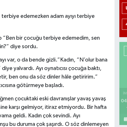
u terbiye edemezken adam ayıyı terbiye
şıp “Ben bir çocuğu terbiye edemedim, sen
tin?” diye sordu.
yı var, o da bende gizli.”Kadın, “N’olur bana
iye yalvardı. Ayı oynatıcısı çocuğa baktı,
ir, ben onu da söz dinler hâle getiririm.”
tıcısına götürmeye başladı.
İM
men çocuktaki eski davranışlar yavaş yavaş
04
e karşı gelmiyor, itiraz etmiyordu. Bir hafta
vama geldi. Kadın çok sevindi. Ayı
omşu bu duruma çok şaşırdı. O söz dinlemeyen