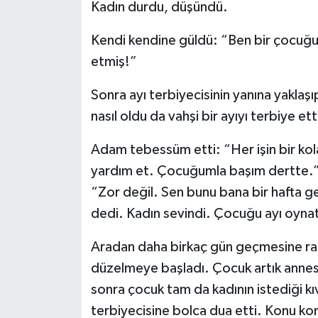
Kadın durdu, düşündü.
Kendi kendine güldü: “Ben bir çocuğ
etmiş!”
Sonra ayı terbiyecisinin yanına yakla
nasıl oldu da vahşi bir ayıyı terbiye et
Adam tebessüm etti: “Her işin bir kola
yardım et. Çocuğumla başım dertte.” d
“Zor değil. Sen bunu bana bir hafta get
dedi. Kadın sevindi. Çocuğu ayı oyna
Aradan daha birkaç gün geçmesine rağ
düzelmeye başladı. Çocuk artık annesin
sonra çocuk tam da kadının istediği kı
terbiyecisine bolca dua etti. Konu k