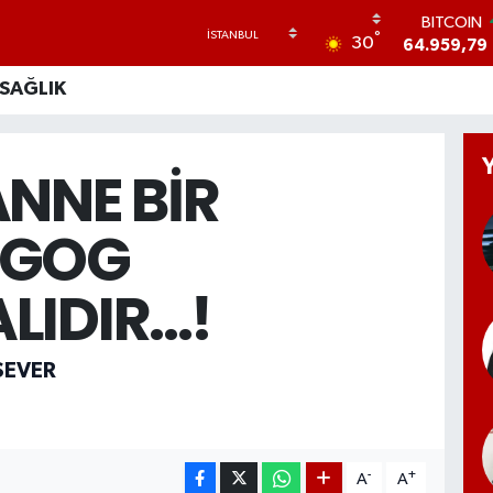
64.959,79
DOLAR
°
30
47,7436
0
EURO
SAĞLIK
55,2510
0
STERLİN
64,4811
0
ANNE BİR
GRAM ALTI
6660.55
0
BİST100
AGOG
13.779
-
IDIR...!
SEVER
-
+
A
A