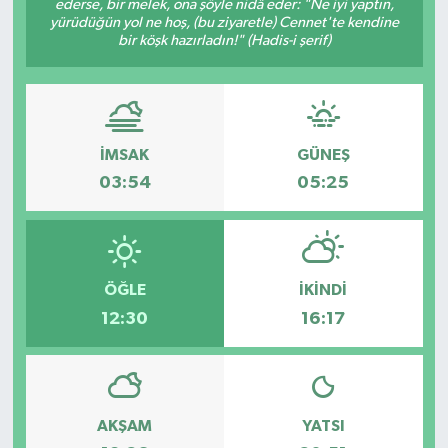
ederse, bir melek, ona şöyle nidâ eder: "Ne iyi yaptın,
yürüdüğün yol ne hoş, (bu ziyaretle) Cennet'te kendine
bir köşk hazırladın!" (Hadis-i şerif)
İMSAK
GÜNEŞ
03:54
05:25
ÖĞLE
İKINDI
12:30
16:17
AKŞAM
YATSI