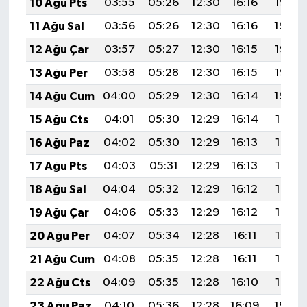
10 Ağu Pts
03:55
05:26
12:30
16:16
19:25
11 Ağu Sal
03:56
05:26
12:30
16:16
19:24
12 Ağu Çar
03:57
05:27
12:30
16:15
19:23
13 Ağu Per
03:58
05:28
12:30
16:15
19:22
14 Ağu Cum
04:00
05:29
12:30
16:14
19:20
15 Ağu Cts
04:01
05:30
12:29
16:14
19:19
16 Ağu Paz
04:02
05:30
12:29
16:13
19:18
17 Ağu Pts
04:03
05:31
12:29
16:13
19:17
18 Ağu Sal
04:04
05:32
12:29
16:12
19:16
19 Ağu Çar
04:06
05:33
12:29
16:12
19:14
20 Ağu Per
04:07
05:34
12:28
16:11
19:13
21 Ağu Cum
04:08
05:35
12:28
16:11
19:12
22 Ağu Cts
04:09
05:35
12:28
16:10
19:10
23 Ağu Paz
04:10
05:36
12:28
16:09
19:09