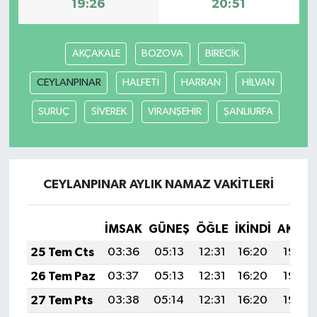
19:26
20:51
AKÇAKALE
BOZOVA
BİRECİK
CEYLANPINAR
HALFETİ
HARRAN
HİLVAN
SURUÇ
SİVEREK
VİRANŞEHİR
ŞANLIURFA
CEYLANPINAR AYLIK NAMAZ VAKITLERI
İMSAK
GÜNEŞ
ÖĞLE
İKINDI
AKŞA
25 Tem Cts
03:36
05:13
12:31
16:20
19:40
26 Tem Paz
03:37
05:13
12:31
16:20
19:39
27 Tem Pts
03:38
05:14
12:31
16:20
19:39