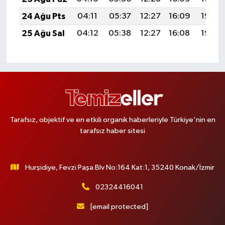
24 Ağu Pts
04:11
05:37
12:27
16:09
19:08
25 Ağu Sal
04:12
05:38
12:27
16:08
19:06
Tarafsız, objektif ve en etkili organik haberleriyle Türkiye'nin en
tarafsız haber sitesi
Hurşidiye, Fevzi Paşa Blv No:164 Kat:1, 35240 Konak/İzmir
02324416041
[email protected]