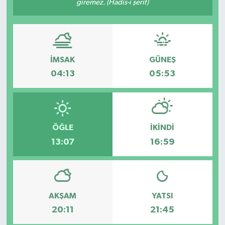
giremez. (Hadis-i şerif)
İMSAK
GÜNEŞ
04:13
05:53
ÖĞLE
İKINDI
13:07
16:59
AKŞAM
YATSI
20:11
21:45