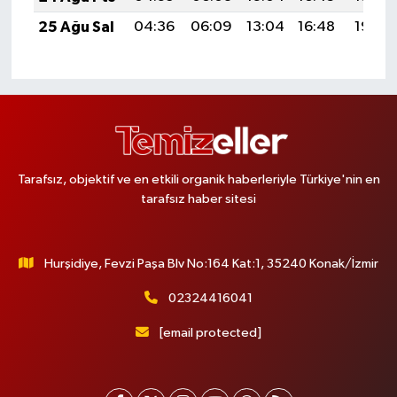
25 Ağu Sal
04:36
06:09
13:04
16:48
19:49
Tarafsız, objektif ve en etkili organik haberleriyle Türkiye'nin en
tarafsız haber sitesi
Hurşidiye, Fevzi Paşa Blv No:164 Kat:1, 35240 Konak/İzmir
02324416041
[email protected]