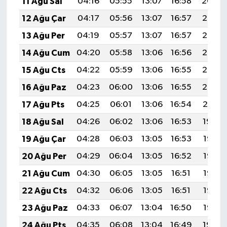
11 Ağu Sal
04:16
05:55
13:07
16:58
20:09
12 Ağu Çar
04:17
05:56
13:07
16:57
20:08
13 Ağu Per
04:19
05:57
13:07
16:57
20:06
14 Ağu Cum
04:20
05:58
13:06
16:56
20:05
15 Ağu Cts
04:22
05:59
13:06
16:55
20:03
16 Ağu Paz
04:23
06:00
13:06
16:55
20:02
17 Ağu Pts
04:25
06:01
13:06
16:54
20:01
18 Ağu Sal
04:26
06:02
13:06
16:53
19:59
19 Ağu Çar
04:28
06:03
13:05
16:53
19:58
20 Ağu Per
04:29
06:04
13:05
16:52
19:56
21 Ağu Cum
04:30
06:05
13:05
16:51
19:55
22 Ağu Cts
04:32
06:06
13:05
16:51
19:53
23 Ağu Paz
04:33
06:07
13:04
16:50
19:52
24 Ağu Pts
04:35
06:08
13:04
16:49
19:50