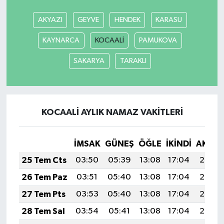
AKYAZI
GEYVE
HENDEK
KARASU
KAYNARCA
KOCAALİ
PAMUKOVA
SAKARYA
TARAKLI
KOCAALİ AYLIK NAMAZ VAKITLERI
İMSAK
GÜNEŞ
ÖĞLE
İKINDI
AKŞA
25 Tem Cts
03:50
05:39
13:08
17:04
20:28
26 Tem Paz
03:51
05:40
13:08
17:04
20:27
27 Tem Pts
03:53
05:40
13:08
17:04
20:26
28 Tem Sal
03:54
05:41
13:08
17:04
20:25