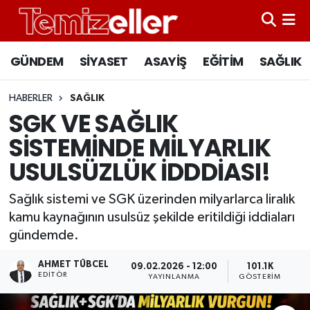
CANLI YAYIN
Hava Durumu
GÜNDEM
SİYASET
ASAYİŞ
EĞİTİM
SAĞLIK
GÜNDEM
Trafik Durumu
HABERLER
SAĞLIK
SGK VE SAĞLIK
ASAYİŞ
Süper Lig Puan Durumu ve Fikstür
SİSTEMİNDE MİLYARLIK
EĞİTİM
Tüm Manşetler
USULSÜZLÜK İDDDİASI!
SAĞLIK
Son Dakika Haberleri
Sağlık sistemi ve SGK üzerinden milyarlarca liralık
kamu kaynağının usulsüz şekilde eritildiği iddiaları
SİYASET
Haber Arşivi
gündemde.
AHMET TÜBCEL
09.02.2026 - 12:00
101.1K
EDITÖR
YAYINLANMA
GÖSTERIM