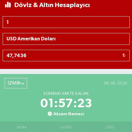
Döviz & Altın Hesaplayıcı
₺
İZMİR
08.08.2026
SONRAKI VAKTE KALAN
01:57:23
Akşam Namazı
İMSAK
GÜNEŞ
ÖĞLE