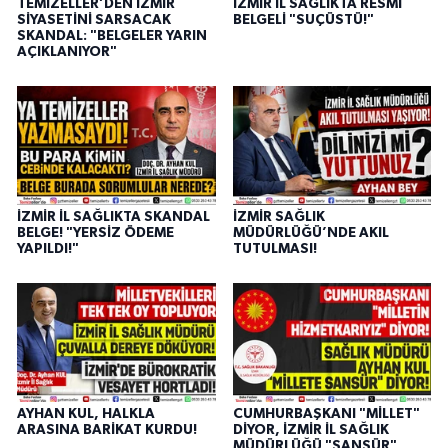
TEMİZELLER’DEN İZMİR
İZMİR İL SAĞLIKTA RESMİ
SİYASETİNİ SARSACAK
BELGELİ "SUÇÜSTÜ!"
SKANDAL: "BELGELER YARIN
AÇIKLANIYOR"
İZMİR İL SAĞLIKTA SKANDAL
İZMİR SAĞLIK
BELGE! "YERSİZ ÖDEME
MÜDÜRLÜĞÜ’NDE AKIL
YAPILDI!"
TUTULMASI!
AYHAN KUL, HALKLA
CUMHURBAŞKANI "MİLLET"
ARASINA BARİKAT KURDU!
DİYOR, İZMİR İL SAĞLIK
MÜDÜRLÜĞÜ "SANSÜR"