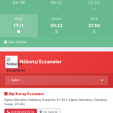
04:38
06:12
13:22
İKINDI
AKŞAM
YATSI
17:11
20:22
21:50
Aylık Vakitler
Nöbetçi Eczaneler
Alp Koray Eczanesi
Eğitim Mahallesi Nahitbey Sokak No:47-49 C Eğitim Mahallesi, Nahitbey
Sokak, 47-49c
0 (216) 414 19 74
Yol Tarifi Al