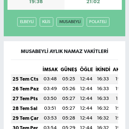
19:38
21:02
ELBEYLİ
KİLİS
MUSABEYLİ
POLATELİ
MUSABEYLİ AYLIK NAMAZ VAKITLERI
İMSAK
GÜNEŞ
ÖĞLE
İKINDI
AKŞA
25 Tem Cts
03:48
05:25
12:44
16:33
19:53
26 Tem Paz
03:49
05:26
12:44
16:33
19:52
27 Tem Pts
03:50
05:27
12:44
16:33
19:51
28 Tem Sal
03:51
05:27
12:44
16:32
19:50
29 Tem Çar
03:53
05:28
12:44
16:32
19:50
30 Tem Per
03:54
05:29
12:44
16:32
19:49