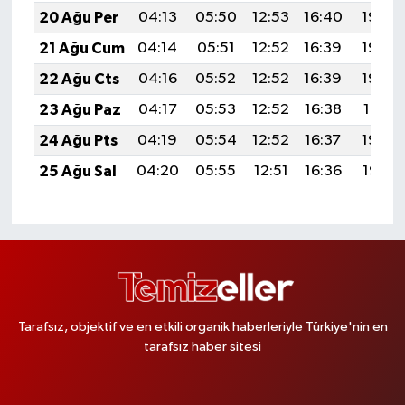
20 Ağu Per
04:13
05:50
12:53
16:40
19:45
21 Ağu Cum
04:14
05:51
12:52
16:39
19:44
22 Ağu Cts
04:16
05:52
12:52
16:39
19:42
23 Ağu Paz
04:17
05:53
12:52
16:38
19:41
24 Ağu Pts
04:19
05:54
12:52
16:37
19:39
25 Ağu Sal
04:20
05:55
12:51
16:36
19:38
Tarafsız, objektif ve en etkili organik haberleriyle Türkiye'nin en
tarafsız haber sitesi