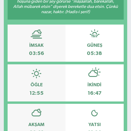
hoşuna giden bir şey görürse "mâşâallah, bârekallâh,
Allah mübarek etsin" diyerek bereketle dua etsin. Çünkü
nazar, haktır. (Hadis-i şerif)
İMSAK
GÜNEŞ
03:56
05:38
ÖĞLE
İKINDI
12:55
16:47
AKŞAM
YATSI