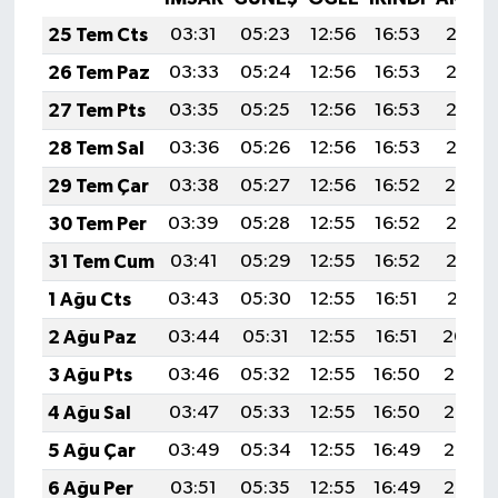
25 Tem Cts
03:31
05:23
12:56
16:53
20:18
26 Tem Paz
03:33
05:24
12:56
16:53
20:17
27 Tem Pts
03:35
05:25
12:56
16:53
20:16
28 Tem Sal
03:36
05:26
12:56
16:53
20:15
29 Tem Çar
03:38
05:27
12:56
16:52
20:14
30 Tem Per
03:39
05:28
12:55
16:52
20:13
31 Tem Cum
03:41
05:29
12:55
16:52
20:12
1 Ağu Cts
03:43
05:30
12:55
16:51
20:11
2 Ağu Paz
03:44
05:31
12:55
16:51
20:09
3 Ağu Pts
03:46
05:32
12:55
16:50
20:08
4 Ağu Sal
03:47
05:33
12:55
16:50
20:07
5 Ağu Çar
03:49
05:34
12:55
16:49
20:06
6 Ağu Per
03:51
05:35
12:55
16:49
20:05