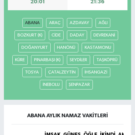
20:01
21:36
ABANA
ARAÇ
AZDAVAY
AĞLI
BOZKURT (K)
CİDE
DADAY
DEVREKANİ
DOĞANYURT
HANÖNÜ
KASTAMONU
KÜRE
PINARBAŞI (K)
SEYDİLER
TAŞKÖPRÜ
TOSYA
ÇATALZEYTİN
İHSANGAZİ
İNEBOLU
ŞENPAZAR
ABANA AYLIK NAMAZ VAKITLERI
İMSAK
GÜNEŞ
ÖĞLE
İKINDI
AKŞA