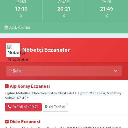
İKINDI
AKŞAM
YATSI
17:10
20:21
21:49
Aylık Vakitler
Nöbetçi Eczaneler
Alp Koray Eczanesi
Eğitim Mahallesi Nahitbey Sokak No:47-49 C Eğitim Mahallesi, Nahitbey
Sokak, 47-49c
0 (216) 414 19 74
Yol Tarifi Al
Dicle Eczanesi