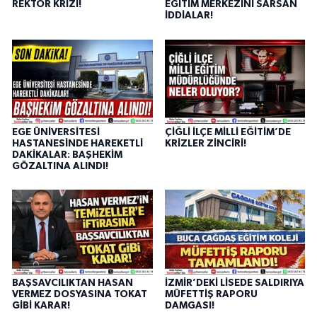
REKTÖR KRİZİ!
EĞİTİM MERKEZİNİ SARSAN
İDDİALAR!
EGE ÜNİVERSİTESİ
ÇİĞLİ İLÇE MİLLİ EĞİTİM’DE
HASTANESİNDE HAREKETLİ
KRİZLER ZİNCİRİ!
DAKİKALAR: BAŞHEKİM
GÖZALTINA ALINDI!
BAŞSAVCILIKTAN HASAN
İZMİR’DEKİ LİSEDE SALDIRIYA
VERMEZ DOSYASINA TOKAT
MÜFETTİŞ RAPORU
GİBİ KARAR!
DAMGASI!