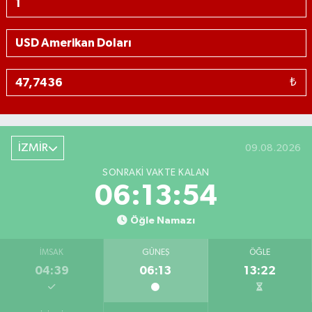
₺
İZMİR
09.08.2026
SONRAKI VAKTE KALAN
06:13:53
Öğle Namazı
İMSAK
GÜNEŞ
ÖĞLE
04:39
06:13
13:22