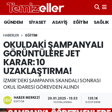
CANLI YAYIN
Hava Durumu
GÜNDEM
SİYASET
ASAYİŞ
EĞİTİM
SAĞLIK
GÜNDEM
Trafik Durumu
HABERLER
EĞİTİM
OKULDAKİ ŞAMPANYALI
ASAYİŞ
Süper Lig Puan Durumu ve Fikstür
GÖRÜNTÜLERE JET
EĞİTİM
Tüm Manşetler
KARAR: 10
UZAKLAŞTIRMA!
SAĞLIK
Son Dakika Haberleri
İZMİR’DEKİ ŞAMPANYA SKANDALI SONRASI
SİYASET
Haber Arşivi
OKUL İDARESİ GÖREVDEN ALINDI
HABER MERKEZI
20.01.2025 - 15:53
135.1K
EDITÖR
YAYINLANMA
GÖSTERIM