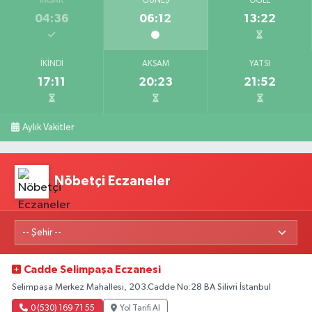
İMSAK
GÜNEŞ
ÖĞLE
04:36
06:12
13:22
İKINDI
AKŞAM
YATSI
17:11
20:23
21:52
Aylık Vakitler
Nöbetçi Eczaneler
Cadde Selimpaşa Eczanesi
Selimpaşa Merkez Mahallesi, 203.Cadde No:28 BA Silivri İstanbul
0 (530) 169 71 55
Yol Tarifi Al