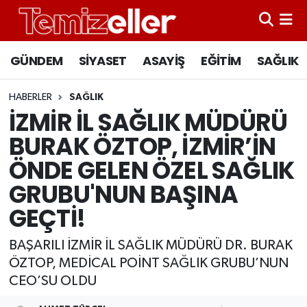
CANLI YAYIN
Hava Durumu
GÜNDEM
SİYASET
ASAYİŞ
EĞİTİM
SAĞLIK
GÜNDEM
Trafik Durumu
HABERLER
SAĞLIK
İZMİR İL SAĞLIK MÜDÜRÜ
ASAYİŞ
Süper Lig Puan Durumu ve Fikstür
BURAK ÖZTOP, İZMİR’İN
EĞİTİM
Tüm Manşetler
ÖNDE GELEN ÖZEL SAĞLIK
GRUBU'NUN BAŞINA
SAĞLIK
Son Dakika Haberleri
GEÇTİ!
SİYASET
Haber Arşivi
BAŞARILI İZMİR İL SAĞLIK MÜDÜRÜ DR. BURAK
ÖZTOP, MEDİCAL POİNT SAĞLIK GRUBU’NUN
CEO’SU OLDU