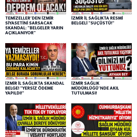
TEMİZELLER’DEN İZMİR
İZMİR İL SAĞLIKTA RESMİ
SİYASETİNİ SARSACAK
BELGELİ "SUÇÜSTÜ!"
SKANDAL: "BELGELER YARIN
AÇIKLANIYOR"
İZMİR İL SAĞLIKTA SKANDAL
İZMİR SAĞLIK
BELGE! "YERSİZ ÖDEME
MÜDÜRLÜĞÜ’NDE AKIL
YAPILDI!"
TUTULMASI!