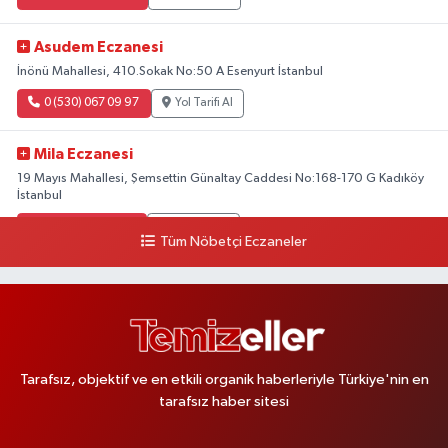
Asudem Eczanesi
İnönü Mahallesi, 410.Sokak No:50 A Esenyurt İstanbul
0 (530) 067 09 97
Yol Tarifi Al
Mila Eczanesi
19 Mayıs Mahallesi, Şemsettin Günaltay Caddesi No:168-170 G Kadıköy
İstanbul
0 (216) 514 23 73
Yol Tarifi Al
Tüm Nöbetçi Eczaneler
Gültepe Hayat Eczanesi
Ortabayır Mahallesi, Talatpaşa Caddesi, No:123 A Gültepe Kağıthane
İstanbul
0 (212) 270 59 75
Yol Tarifi Al
Tarafsız, objektif ve en etkili organik haberleriyle Türkiye'nin en
tarafsız haber sitesi
Gültepe Hayat Eczanesi
Ortabayır Mahallesi, Talatpaşa Caddesi, No:123 A Gültepe Kağıthane
İstanbul