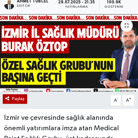
AHMET TÜBCEL
29.07.2025 - 21:35
100.9K
EDITÖR
YAYINLANMA
GÖSTERIM
Paylaş
-
+
A
A
İzmir ve çevresinde sağlık alanında
önemli yatırımlara imza atan Medical